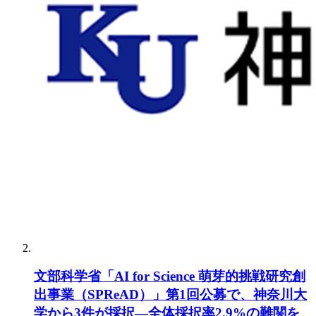
文部科学省「AI for Science 萌芽的挑戦研究創
出事業（SPReAD）」第1回公募で、神奈川大
学から3件が採択―全体採択率2.9%の難関を