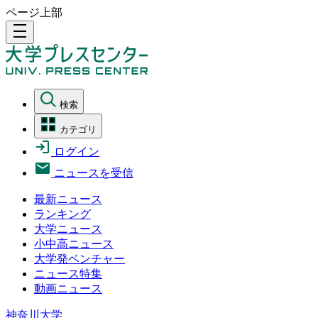
ページ上部
density_medium
検索
カテゴリ
ログイン
ニュースを受信
最新ニュース
ランキング
大学ニュース
小中高ニュース
大学発ベンチャー
ニュース特集
動画ニュース
神奈川大学