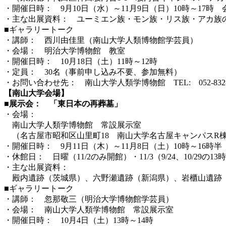
・開催日時： 9月10日（水）～11月9日（日）10時～17時
・主な出展資料： ユーミエン族・モン族・リス族・アカ族
■ギャラリートーク
・講師： 西川由佳里（南山大学人類博物館学芸員）
・会場： 明治大学博物館 教室
・開催日時： 10月18日（土）11時～12時
・定員： 30名（事前申し込み不要、参加無料）
・お問い合わせ先： 南山大学人類学博物館 TEL: 052-832-
【南山大学会場】
■展示会： 「東日本の再葬墓」
・会場：
南山大学人類学博物館 常設展示室
（名古屋市昭和区山里町18 南山大学名古屋キャンパスR棟
・開催日時： 9月11日（木）～11月8日（土）10時～16時
・休館日： 日曜（11/2のみ開館）・11/3（9/24、10/29の
・主な出展資料：
殿内遺跡（茨城県）、六野瀬遺跡（新潟県）、岩櫃山遺跡（
■ギャラリートーク
・講師： 忽那敬三（明治大学博物館学芸員）
・会場： 南山大学人類学博物館 常設展示室
・開催日時： 10月4日（土）13時～14時