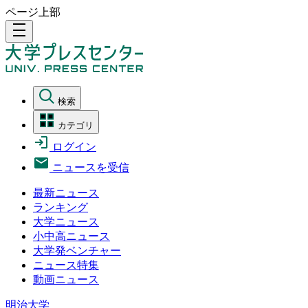
ページ上部
density_medium
検索
カテゴリ
ログイン
ニュースを受信
最新ニュース
ランキング
大学ニュース
小中高ニュース
大学発ベンチャー
ニュース特集
動画ニュース
明治大学