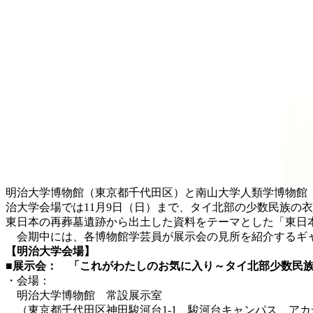
明治大学博物館（東京都千代田区）と南山大学人類学博物館（
治大学会場では11月9日（日）まで、タイ北部の少数民族の
東日本の再葬墓遺跡から出土した資料をテーマとした「東日
会期中には、各博物館学芸員が展示会の見所を紹介するギャラ
【明治大学会場】
■展示会： 「これがわたしのお気に入り～タイ北部少数民
・会場：
明治大学博物館 常設展示室
（東京都千代田区神田駿河台1-1 駿河台キャンパス アカ