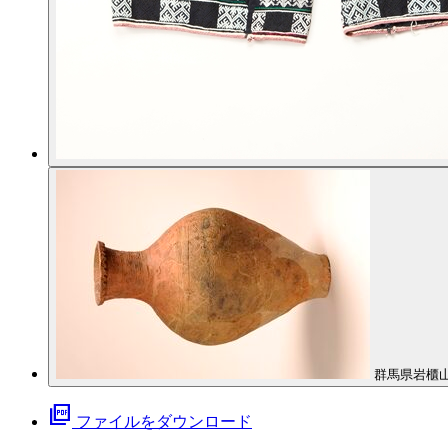
群馬県岩櫃
picture_as_pdf
ファイルをダウンロード