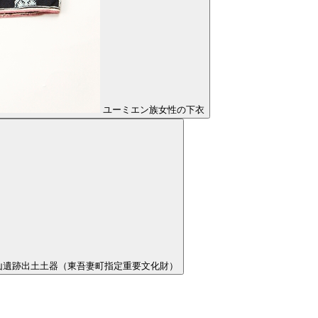
ユーミエン族女性の下衣
山遺跡出土土器（東吾妻町指定重要文化財）