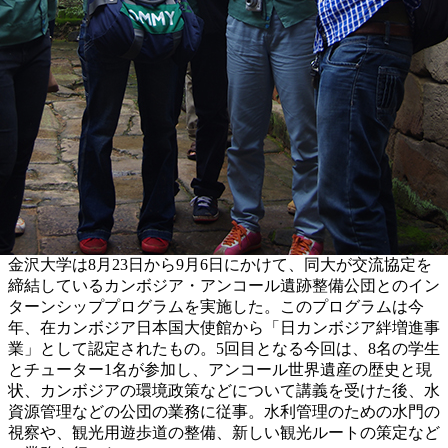
金沢大学は8月23日から9月6日にかけて、同大が交流協定を
締結しているカンボジア・アンコール遺跡整備公団とのイン
ターンシッププログラムを実施した。このプログラムは今
年、在カンボジア日本国大使館から「日カンボジア絆増進事
業」として認定されたもの。5回目となる今回は、8名の学生
とチューター1名が参加し、アンコール世界遺産の歴史と現
状、カンボジアの環境政策などについて講義を受けた後、水
資源管理などの公団の業務に従事。水利管理のための水門の
視察や、観光用遊歩道の整備、新しい観光ルートの策定など