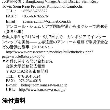
ル遺跡公園：Bangkoung Village, Ampil District, Siem Reap
Town, Siem Reap Province, Kingdom of Cambodia.
TEL： +855-63-765577
FAX： +855-63-765576
Email： apsara-admin@camnet.com.kh
アンコール・シェムリアプ国際空港からタクシーで約40分
（参考記事）
金沢大学生が8月24日～9月7日まで、カンボジアでインター
ンシップを実施――世界遺産のアンコール遺跡で環境保全な
どの活動に従事（2013/07/31）
http://www.u-presscenter.jp/modules/bulletin/index.php?
page=article&storyid=5540
▼本件に関する問い合わせ先
金沢大学総務部広報室
〒920-1192金沢市角間町
TEL: 076-264-5024
FAX: 076-234-4015
E-mail: koho@adm.kanazawa-u.ac.jp
URL: http://www.kanazawa-u.ac.jp/
添付資料