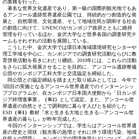
の業務を行った。
著名な世界文化遺産であり、第一級の国際的観光地でもあ
るアンコール遺跡世界遺産公園では、持続的かつ創造的な発
展と、自然環境、文化遺産、そして地域住民が調和する社会
の創造に向けて、UNESCOがカンボジア政府とともに維持
管理を行っているほか、金沢大学など世界各国の調査研究チ
ームもそれぞれの活動を展開している。
こうした中、金沢大学では環日本海域環境研究センターや
理工学域を中心に、カンボジアでの調査研究活動ならびに教
育啓発活動を長きにわたり継続。2010年には、これらの活動
をさらに拡大発展させることを目的に、アンコール遺跡整備
公団やカンボジア工科大学と交流協定を締結した。
同公団との協定締結を踏まえた取り組みとしては、今年で
5回目の実施となるアンコール世界遺産でのインターンシッ
ププログラムが、在カンボジア日本国大使館から「日カンボ
ジア絆増進事業」
（※2）
として認定。また、アンコール世
界遺産の自然とそこで調和的に暮らす人びとを紹介した
ESD
（※1）
教材『水と生きる大地と生きる―アンコール世
界遺産の暮らし』が昨年完成した。
今回のインターンシップでは、学生らはアンコール世界遺
産の歴史と現状（観光客の急増とそれに伴う環境汚染、地域
住民との問題）、カンボジアの環境政策などについて、公団