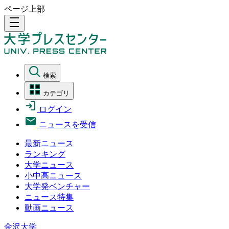
ページ上部
density_medium
検索
カテゴリ
ログイン
ニュースを受信
最新ニュース
ランキング
大学ニュース
小中高ニュース
大学発ベンチャー
ニュース特集
動画ニュース
金沢大学