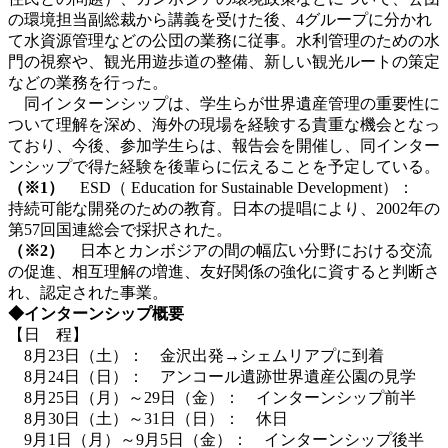
の環境担当副総裁から講義を受けた後、4グループに分かれ
て水資源管理などの公団の業務に従事。水利管理のための水
門の視察や、観光用遊歩道の整備、新しい観光ルートの策定
などの業務を行った。
同インターンシップは、学生らが世界遺産管理の重要性に
ついて理解を深め、海外の現場を経験する貴重な機会となっ
ており、今後、参加学生らは、報告会を開催し、同インター
ンシップで得た経験を後輩らに伝えることを予定している。
（※1）
ESD（ Education for Sustainable Development）：
持続可能な開発のための教育。日本の提唱により、2002年の
第57回国連総会で採択された。
（※2）
日本とカンボジアの間の幅広い分野における交流
の促進、相互理解の増進、友好関係の強化に資すると判断さ
れ、認定された事業。
◆インターンシップ概要
【日 程】
8月23日（土）： 金沢出発→シェムリアプに到着
8月24日（日）： アンコール遺跡世界遺産公園の見学
8月25日（月）～29日（金）： インターンシップ前半
8月30日（土）～31日（日）： 休日
9月1日（月）～9月5日（金）： インターンシップ後半