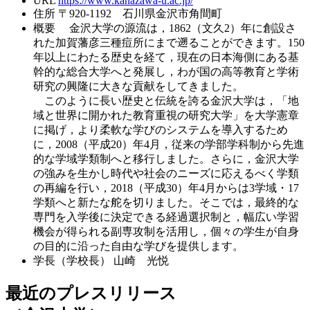
URL
https://www.kanazawa-u.ac.jp/
住所
〒920-1192 石川県金沢市角間町
概要
金沢大学の源流は，1862（文久2）年に創設さ
れた加賀藩彦三種痘所にまで遡ることができます。150
年以上にわたる歴史を経て，現在の日本海側にある基
幹的な総合大学へと発展し，わが国の高等教育と学術
研究の興隆に大きな貢献をしてきました。
このように長い歴史と伝統を誇る金沢大学は，「地
域と世界に開かれた教育重視の研究大学」を大学憲章
に掲げ，より柔軟な学びのシステムを導入するため
に，2008（平成20）年4月，従来の学部学科制から先進
的な学域学類制へと移行しました。さらに，金沢大学
の強みを生かし時代や社会のニーズに応えるべく学類
の再編を行い，2018（平成30）年4月からは3学域・17
学類へと新たな舵を切りました。そこでは，最終的な
専門を入学後に決定できる経過選択制と，幅広い学習
機会が得られる副専攻制を活用し，個々の学生が自身
の目的に沿った自由な学びを提供します。
学長（学校長）
山崎 光悦
最近のプレスリリース