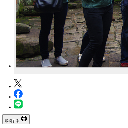
print
印刷する