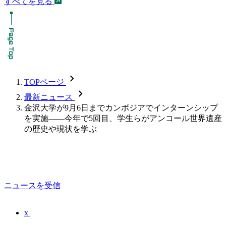
すべてを見る
chevron_forward
TOPページ
chevron_forward
最新ニュース
金沢大学が9月6日までカンボジアでインターンシップ
を実施――今年で5回目、学生らがアンコール世界遺産
の歴史や現状を学ぶ
ニュースを受信
x