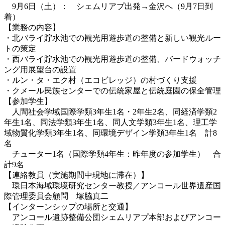
9月6日（土）： シェムリアプ出発→金沢へ（9月7日到
着）
【業務の内容】
・北バライ貯水池での観光用遊歩道の整備と新しい観光ルー
トの策定
・西バライ貯水池での観光用遊歩道の整備、バードウォッチ
ング用展望台の設置
・ルン・タ・エク村（エコビレッジ）の村づくり支援
・クメール民族センターでの伝統家屋と伝統庭園の保全管理
【参加学生】
人間社会学域国際学類3年生1名・2年生2名、同経済学類2
年生1名、同法学類3年生1名、同人文学類3年生1名、理工学
域物質化学類3年生1名、同環境デザイン学類3年生1名 計8
名
チューター1名（国際学類4年生：昨年度の参加学生） 合
計9名
【連絡教員（実施期間中現地に滞在）】
環日本海域環境研究センター教授／アンコール世界遺産国
際管理委員会顧問 塚脇真二
【インターンシップの場所と交通】
アンコール遺跡整備公団シェムリアプ本部およびアンコー