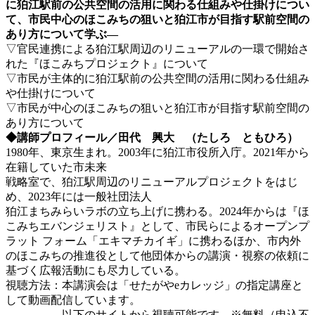
に狛江駅前の公共空間の活用に関わる仕組みや仕掛けについ
て、市民中心のほこみちの狙いと狛江市が目指す駅前空間の
あり方について学ぶ―
▽官民連携による狛江駅周辺のリニューアルの一環で開始さ
れた『ほこみちプロジェクト』について
▽市民が主体的に狛江駅前の公共空間の活用に関わる仕組み
や仕掛けについて
▽市民が中心のほこみちの狙いと狛江市が目指す駅前空間の
あり方について
◆講師プロフィール／田代 興大 （たしろ ともひろ）
1980年、東京生まれ。2003年に狛江市役所入庁。2021年から
在籍していた市未来
戦略室で、狛江駅周辺のリニューアルプロジェクトをはじ
め、2023年には一般社団法人
狛江まちみらいラボの立ち上げに携わる。2024年からは『ほ
こみちエバンジェリスト』として、市民らによるオープンプ
ラット フォーム「エキマチカイギ」に携わるほか、市内外
のほこみちの推進役として他団体からの講演・視察の依頼に
基づく広報活動にも尽力している。
視聴方法：本講演会は「せたがやeカレッジ」の指定講座と
して動画配信しています。
以下のサイトから視聴可能です。※無料（申込不