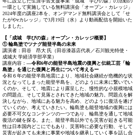
年に設立した生涯学習支援事業「成城 学びの森」の活動の
一環として実施している無料講演会「オープン・カレッジ」
2024年度の講座2本を、オンデマンド無料講演会として「せ
たがやeカレッジ」で3月19日（水）より動画配信を開始いた
しました。
【「成城 学びの森」オープン・カレッジ概要】
①
輪島塗でツナグ能登半島の未来
講演者：田谷 昂大 氏（田谷漆器店代表／石川観光特使・
成城大 学経済学部卒業）
講座内容：
―令和6年の能登半島地震の復興と伝統工芸「輪
島塗」を通じた復興と再生について考えるー
令和６年の能登半島地震により、地域社会継続が危機的な状
況となってしまった能登半島を、どのように未来に繋いでい
くのか。そして、地震により露呈した、慢性的な小規模地域
の問題点、そして見落とされてきた地域の魅力。問題点を解
決しながら、地域にある魅力を高め、どのように復活を遂げ
ていくのか、考えていきたい。輪島塗も能登地域の復興には
必要不可欠なコンテンツの一つであり、輪島塗を通して地域
復活の鍵を探る。また、能登半島以外でも災害が起きる可能
性は日本国内どこにでもあり、災害時に必要な行動、そして
災害が起きても未来に事業や地域を継承していく事を話し合