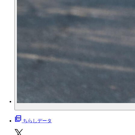
picture_as_pdf
ちらしデータ