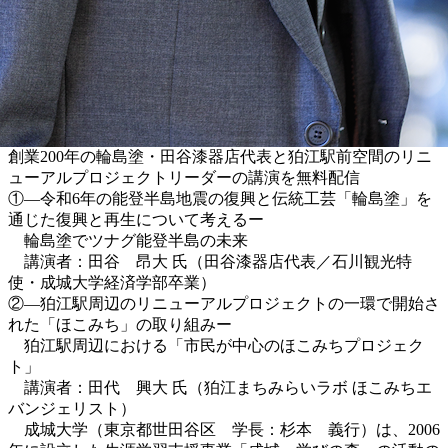
創業200年の輪島塗・田谷漆器店代表と狛江駅前空間のリニ
ューアルプロジェクトリーダーの講演を無料配信
①―令和6年の能登半島地震の復興と伝統工芸「輪島塗」を
通じた復興と再生について考えるー
輪島塗でツナグ能登半島の未来
講演者：田谷 昂大 氏（田谷漆器店代表／石川観光特
使・成城大学経済学部卒業）
②―狛江駅周辺のリニューアルプロジェクトの一環で開始さ
れた「ほこみち」の取り組みー
狛江駅周辺における「市民が中心のほこみちプロジェク
ト」
講演者：田代 興大 氏（狛江まちみらいラボ ほこみちエ
バンジェリスト）
成城大学（東京都世田谷区 学長：杉本 義行）は、2006