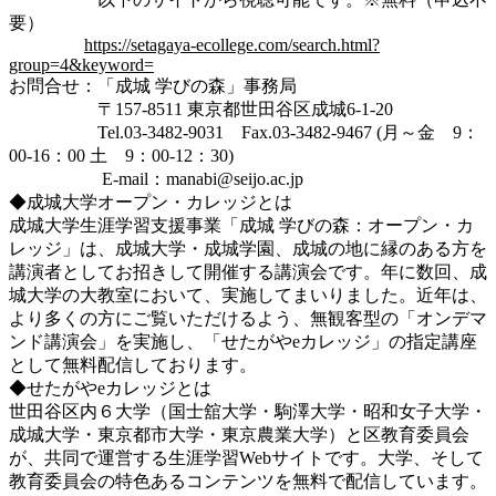
要）
https://setagaya-ecollege.com/search.html?
group=4&keyword=
お問合せ：「成城 学びの森」事務局
〒157-8511 東京都世田谷区成城6-1-20
Tel.03-3482-9031 Fax.03-3482-9467 (月～金 9：
00-16：00 土 9：00-12：30)
​ E-mail：manabi@seijo.ac.jp
◆成城大学オープン・カレッジとは
成城大学生涯学習支援事業「成城 学びの森：オープン・カ
レッジ」は、成城大学・成城学園、成城の地に縁のある方を
講演者としてお招きして開催する講演会です。年に数回、成
城大学の大教室において、実施してまいりました。近年は、
より多くの方にご覧いただけるよう、無観客型の「オンデマ
ンド講演会」を実施し、「せたがやeカレッジ」の指定講座
として無料配信しております。
◆せたがやeカレッジとは
世田谷区内６大学（国士舘大学・駒澤大学・昭和女子大学・
成城大学・東京都市大学・東京農業大学）と区教育委員会
が、共同で運営する生涯学習Webサイトです。大学、そして
教育委員会の特色あるコンテンツを無料で配信しています。