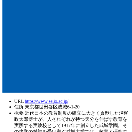
URL
https://www.seijo.ac.jp/
住所
東京都世田谷区成城6-1-20
概要
近代日本の教育制度の確立に大きく貢献した澤柳
政太郎博士が、人それぞれが持つ天分を伸ばす教育を
実践する実験校として1917年に創立した成城学園。そ
の建学の精神を受け継ぐ成城大学では、教育と研究の