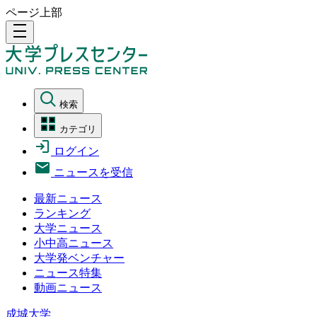
ページ上部
density_medium
検索
カテゴリ
ログイン
ニュースを受信
最新ニュース
ランキング
大学ニュース
小中高ニュース
大学発ベンチャー
ニュース特集
動画ニュース
成城大学