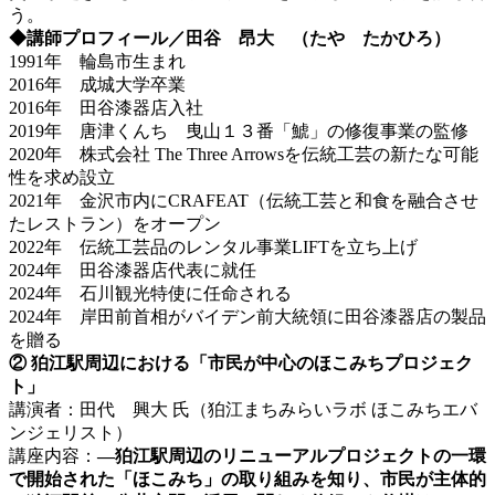
う。
◆講師プロフィール／田谷 昂大 （たや たかひろ）
1991年 輪島市生まれ
2016年 成城大学卒業
2016年 田谷漆器店入社
2019年 唐津くんち 曳山１３番「鯱」の修復事業の監修
2020年 株式会社 The Three Arrowsを伝統工芸の新たな可能
性を求め設立
2021年 金沢市内にCRAFEAT（伝統工芸と和食を融合させ
たレストラン）をオープン
2022年 伝統工芸品のレンタル事業LIFTを立ち上げ
2024年 田谷漆器店代表に就任
2024年 石川観光特使に任命される
2024年 岸田前首相がバイデン前大統領に田谷漆器店の製品
を贈る
② 狛江駅周辺における「市民が中心のほこみちプロジェク
ト」
講演者：田代 興大 氏（狛江まちみらいラボ ほこみちエバ
ンジェリスト）
講座内容：
―狛江駅周辺のリニューアルプロジェクトの一環
で開始された「ほこみち」の取り組みを知り、市民が主体的