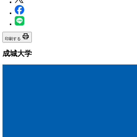
print
印刷する
成城大学