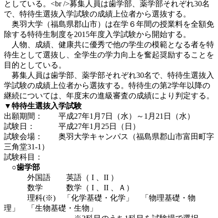
としている。<br />募集人員は歯学部、薬学部それぞれ30名
で、特待生選抜入学試験の成績上位者から選抜する。
奥羽大学（福島県郡山市）は在学６年間の授業料を全額免
除する特待生制度を2015年度入学試験から開始する。
人物、成績、健康共に優秀で他の学生の模範となる者を特
待生として選抜し、全学生の学力向上を奮起奨励することを
目的としている。
募集人員は歯学部、薬学部それぞれ30名で、特待生選抜入
学試験の成績上位者から選抜する。特待生の第2学年以降の
継続については、年度末の進級審査の成績により判定する。
▼特待生選抜入学試験
出願期間： 平成27年1月7日（水）～1月21日（水）
試験日： 平成27年1月25日（日）
試験会場： 奥羽大学キャンパス（福島県郡山市富田町字
三角堂31-1）
試験科目：
○歯学部
外国語 英語（ I 、II ）
数学 数学（ I 、II 、Ａ）
理科(※) 「化学基礎・化学」 「物理基礎・物
理」 「生物基礎・生物」