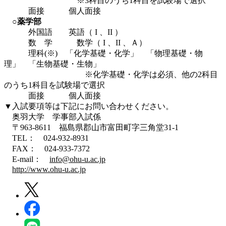
※3科目のうち1科目を試験場で選択
面接 個人面接
○薬学部
外国語 英語（ I 、II ）
数 学 数学（ I 、II 、Ａ）
理科(※) 「化学基礎・化学」 「物理基礎・物
理」 「生物基礎・生物」
※化学基礎・化学は必須、他の2科目
のうち1科目を試験場で選択
面接 個人面接
▼入試要項等は下記にお問い合わせください。
奥羽大学 学事部入試係
〒963-8611 福島県郡山市富田町字三角堂31-1
TEL： 024-932-8931
FAX： 024-933-7372
E-mail：
info@ohu-u.ac.jp
http://www.ohu-u.ac.jp