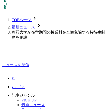
chevron_forward
TOPページ
chevron_forward
最新ニュース
奥羽大学が在学期間の授業料を全額免除する特待生制
度を創設
ニュースを受信
x
youtube
記事ジャンル
PICK UP
最新ニュース