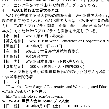
CWIE（Cooperative and Work-integrate
スラーニング等を含む包括的な教育プログラムである。
4． WACE第19回世界大会とは
WACEが主催する最大規模の国際会議「WACE世界大会」
度の周期で開催される。WACE世界大会は、CWIEが世界
もに、CWIEのプログラム開発、企業、学生、学内の理解促
本人に向けたJAPANプログラムも開催を予定している。
【名 称】 WACE第19回世界大会
【英文名称】 WACE 19th World Conference on Cooperative & Work
【開催日】 2015年8月19日～21日
【主 催】 WACE：世界産学連携教育協会
【開催校】 京都産業大学
【協 力】 WACE日本事務所（NPO法人WIL）
【参加想定】 500人（国外200人・国内300人）
コーオプ教育を含む産学連携教育の実践または導入を検討し
つ高等学校関係者
【テーマ】
“Towards a New Stage of Cooperative and Work-integrated Educa
●詳細はWebサイトを参照
http://www.kyoto-su.ac.jp/path/wace/
5. WACE 世界大会 in Kyoto プレ大会
【日 程】 2014年8月30日（土） 10：00 ～ 17:20