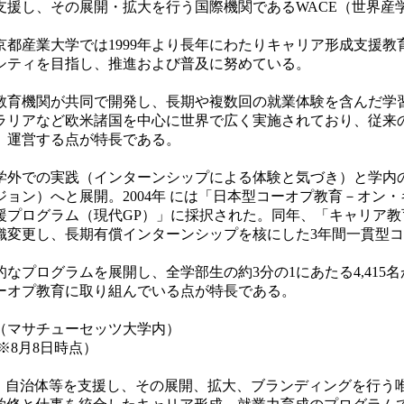
支援し、その展開・拡大を行う国際機関であるWACE（世界産
都産業大学では1999年より長年にわたりキャリア形成支援教
シティを目指し、推進および普及に努めている。
育機関が共同で開発し、長期や複数回の就業体験を含んだ学習
ラリアなど欧米諸国を中心に世界で広く実施されており、従来
、運営する点が特長である。
には学外での実践（インターンシップによる体験と気づき）と学
ジョン）へと展開。2004年 には「日本型コーオプ教育－オ
援プログラム（現代GP）」に採択された。同年、「キャリア教
織変更し、長期有償インターンシップを核にした3年間一貫型
なプログラムを展開し、全学部生の約3分の1にあたる4,415
ーオプ教育に取り組んでいる点が特長である。
（マサチューセッツ大学内）
※8月8日時点）
・自治体等を支援し、その展開、拡大、ブランディングを行う唯