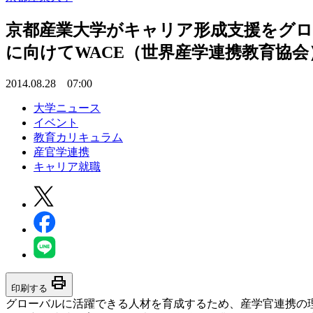
京都産業大学がキャリア形成支援をグロ
に向けてWACE（世界産学連携教育協
2014.08.28 07:00
大学ニュース
イベント
教育カリキュラム
産官学連携
キャリア就職
print
印刷する
グローバルに活躍できる人材を育成するため、産学官連携の理