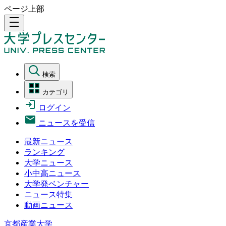
ページ上部
density_medium
検索
カテゴリ
ログイン
ニュースを受信
最新ニュース
ランキング
大学ニュース
小中高ニュース
大学発ベンチャー
ニュース特集
動画ニュース
京都産業大学