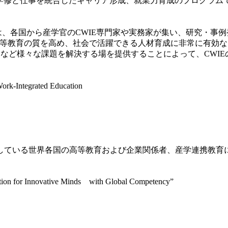
d Education）と称され、学修と仕事を統合したキャリア形成、就業力
は、各国から産学官のCWIE専門家や実務家が集い、研究・事
の高等教育の質を高め、社会で活躍できる人材育成に非常に有効
進など様々な課題を解決する場を提供することによって、CWI
-Integrated Education
ている世界各国の高等教育および企業関係者、産学連携教育
tion for Innovative Minds with Global Competency”