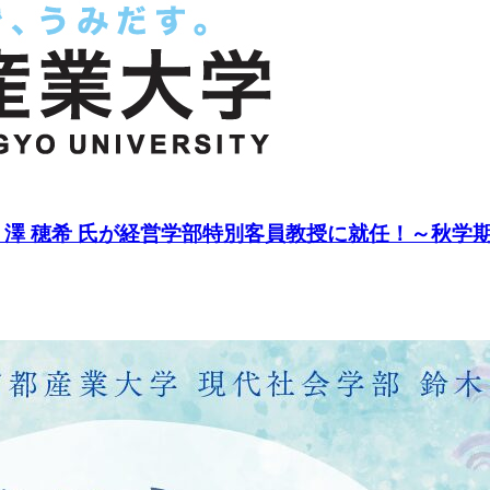
 澤 穂希 氏が経営学部特別客員教授に就任！～秋学