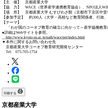
【主 催】 京都産業大学
【協 力】 WACE（世界産学連携教育協会）、NPO法人WI
【場 所】 京都産業大学 むすびわざ館（京都市下京区中堂寺
【参加予定】 約300人（大学・高校など教育関係者、行政
【テーマ】
「わが国のコーオプ教育の確立に向かって～産学協働教育
●詳細はWebサイトを参照。
http://www.kyoto-su.ac.jp/path/wace/pre/index.html
▼本件に関するお問い合わせ先
京都産業大学コーオプ教育研究開発センター
Tel: 075-705-1754
print
印刷する
京都産業大学