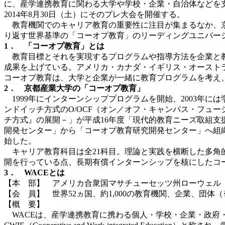
に、産学連携教育に関わる大学や学校・企業・自治体などを
2014年8月30日（土）にそのプレ大会を開催する。
教育機関でのキャリア教育の重要性に注目が集まるなか、京
り返す世界基準の「コーオプ教育」のリーディングユニバー
1． 「コーオプ教育」とは
教育目標とそれを実現するプログラムや指導方法を企業と教
成果を上げている。アメリカ・カナダ・イギリス・オースト
コーオプ教育は、大学と企業が一緒に教育プログラムを考え
2． 京都産業大学の「コーオプ教育」
1999年にインターンシッププログラムを開始、2003年
ンドイッチ方式のO/OCF（オン／オフ・キャンパス・フュー
チ方式』の展開－」が平成16年度「現代的教育ニーズ取組支
開発センター」から「コーオプ教育研究開発センター」へ組
始した。
キャリア教育科目は全21科目。理論と実践を横断した多角的
開を行っている点、長期有償インターンシップを核にしたコ
3． WACEとは
【本 部】 アメリカ合衆国マサチューセッツ州ローウェル
【会 員】 世界52ヵ国、約1,000の教育機関、企業、団体（
【概 要】
WACEは、産学連携教育に携わる個人・学校・企業・政府