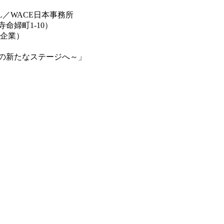
L／WACE日本事務所
命婦町1-10）
、企業）
の新たなステージへ～」