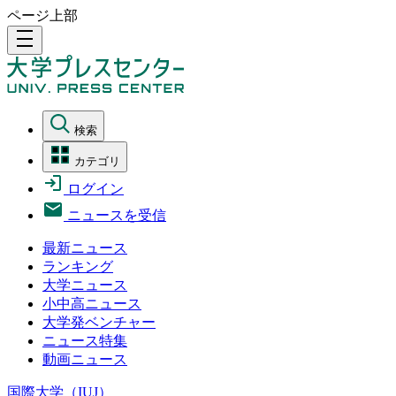
ページ上部
density_medium
検索
カテゴリ
ログイン
ニュースを受信
最新ニュース
ランキング
大学ニュース
小中高ニュース
大学発ベンチャー
ニュース特集
動画ニュース
国際大学（IUJ）