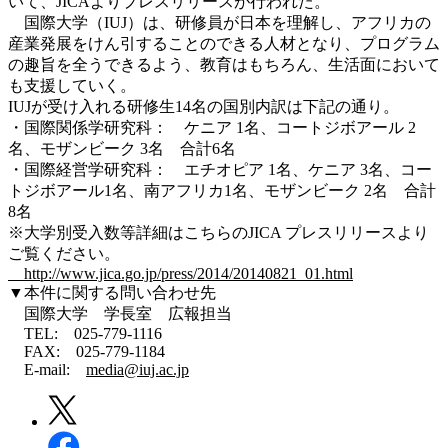
いて、JICAよりプレスリリースが行われた。
国際大学（IUJ）は、研修員が日本を理解し、アフリカの
産業発展をけん引することのできる人材となり、プログラム
の趣旨を全うできるよう、教育はもちろん、生活面において
も支援していく。
IUJが受け入れる研修生14名の国別内訳は下記の通り。
・国際関係学研究科： ケニア 1名、コートジボアール 2
名、モザンビーク 3名 合計6名
・国際経営学研究科： エチオピア 1名、ケニア 3名、コー
トジボアール1名、南アフリカ1名、モザンビーク 2名 合計
8名
※大学別受入数等詳細はこちらのJICA プレスリリースより
ご覧ください。
http://www.jica.go.jp/press/2014/20140821_01.html
▼本件に関する問い合わせ先
国際大学 学長室 広報担当
TEL: 025-779-1116
FAX: 025-779-1184
E-mail:
media@iuj.ac.jp