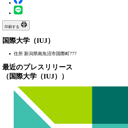
print
印刷する
国際大学（IUJ）
住所
新潟県南魚沼市国際町777
最近のプレスリリース
（国際大学（IUJ））