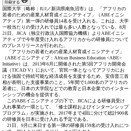
印刷する
国際大学（略称：IUJ／新潟県南魚沼市）は、「アフリカの
若者のための産業人材育成イニシアティブ」（ABEイニシ
アティブ）第一弾の研修員14名を受け入れる。これは、大学
一校当たりの受け入れでは最も多い人数となっている。8月
21日、JICA（独立行政法人国際協力機構）よりABEイニシ
アティブで今年度受け入れるアフリカからの研修員について
のプレスリリースが行われた。
「アフリカの若者ための産業人材育成イニシアティブ」
（ABEイニシアティブ：African Business Education <ABE>
Initiative）は、2013年6月に開催された第5回アフリカ開発会
議（TICAD V）において、官民一体となってアフリカにお
ける強固で持続可能な経済成長を支援するため、安倍晋三首
相が表明した支援事業のこと。5年間で1,000名のアフリカの
若者に、日本の大学院などでの教育と日本企業でのインター
ンシップの機会を提供する。
このABEイニシアティブの下で、JICAによる研修員受け
入れ事業の一環として、「修士課程およびインターンシップ
プログラム」が実施され、2017年まで4回に分けて総計900名
の研修員を日本に受け入れる予定である。
21日、9月に来日する第一弾の研修員159名の受け入れにつ