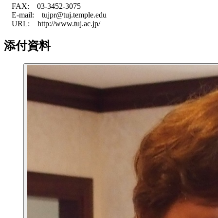
FAX: 03-3452-3075
E-mail: tujpr@tuj.temple.edu
URL:
http://www.tuj.ac.jp/
添付資料