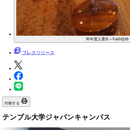
昨年度入選作＜Faith信
picture_as_pdf
プレスリリース
print
印刷する
テンプル大学ジャパンキャンパス