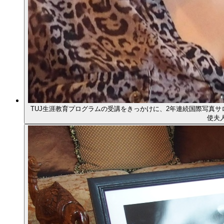
TUJ生涯教育プログラムの受講をきっかけに、2年連続国際写真
使夫