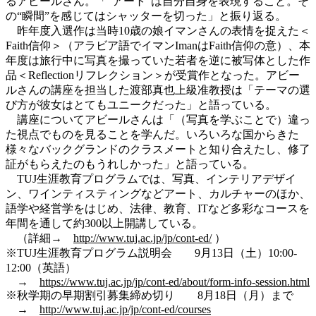
るアビールさん。「“アート”は自分自身を表現すること。そ
の“瞬間”を感じてはシャッターを切った」と振り返る。
昨年度入選作は当時10歳の娘イマンさんの表情を捉えた＜
Faith信仰＞（アラビア語でイマンImanはFaith信仰の意）、本
年度は旅行中に写真を撮っていた若者を逆に被写体とした作
品＜Reflectionリフレクション＞が受賞作となった。アビー
ルさんの講座を担当した渡部真也上級准教授は「テーマの選
び方が彼女はとてもユニークだった」と語っている。
講座についてアビールさんは「（写真を学ぶことで）違っ
た視点でものを見ることを学んだ。いろいろな国からきた
様々なバックグランドのクラスメートと知り合えたし、修了
証がもらえたのもうれしかった」と語っている。
TUJ生涯教育プログラムでは、写真、インテリアデザイ
ン、ワインティスティングなどアート、カルチャーのほか、
語学や経営学をはじめ、法律、教育、ITなど多彩なコースを
年間を通して約300以上開講している。
（詳細→
http://www.tuj.ac.jp/jp/cont-ed/
）
※TUJ生涯教育プログラム説明会 9月13日（土）10:00‐
12:00（英語）
→
https://www.tuj.ac.jp/jp/cont-ed/about/form-info-session.html
※秋学期の早期割引募集締め切り 8月18日（月）まで
→
http://www.tuj.ac.jp/jp/cont-ed/courses