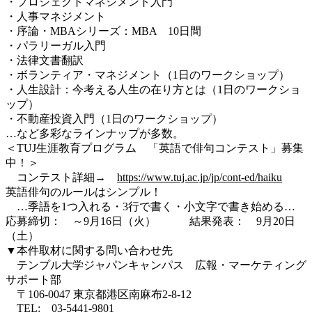
・プロジェクトマネジメント入門
・人事マネジメント
・序論・MBAシリーズ：MBA 10日間
・パラリーガル入門
・法律文書翻訳
・ボランティア・マネジメント（1日のワークショップ）
・人生設計：今考える人生の在り方とは（1日のワークショ
ップ）
・不動産投資入門（1日のワークショップ）
…など多彩なラインナップが多数。
＜TUJ生涯教育プログラム 「英語で俳句コンテスト」募集
中！＞
コンテスト詳細→
https://www.tuj.ac.jp/jp/cont-ed/haiku
英語俳句のルールはシンプル！
…季語を1つ入れる・3行で書く・小文字で書き始める…
応募締切： ～9月16日（火） 結果発表： 9月20日
（土）
▼本件取材に関する問い合わせ先
テンプル大学ジャパンキャンパス 広報・マーケティング
サポート部
〒106-0047 東京都港区南麻布2-8-12
TEL: 03-5441-9801