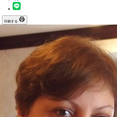
print
印刷する