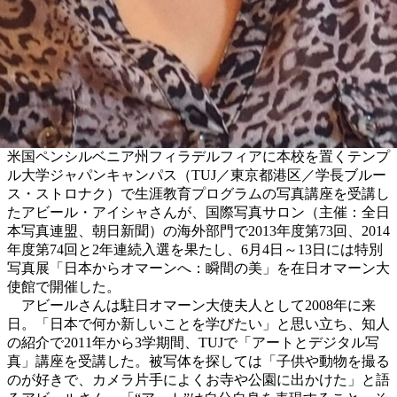
米国ペンシルベニア州フィラデルフィアに本校を置くテンプ
ル大学ジャパンキャンパス（TUJ／東京都港区／学長ブルー
ス・ストロナク）で生涯教育プログラムの写真講座を受講し
たアビール・アイシャさんが、国際写真サロン（主催：全日
本写真連盟、朝日新聞）の海外部門で2013年度第73回、2014
年度第74回と2年連続入選を果たし、6月4日～13日には特別
写真展「日本からオマーンへ：瞬間の美」を在日オマーン大
使館で開催した。
アビールさんは駐日オマーン大使夫人として2008年に来
日。「日本で何か新しいことを学びたい」と思い立ち、知人
の紹介で2011年から3学期間、TUJで「アートとデジタル写
真」講座を受講した。被写体を探しては「子供や動物を撮る
のが好きで、カメラ片手によくお寺や公園に出かけた」と語