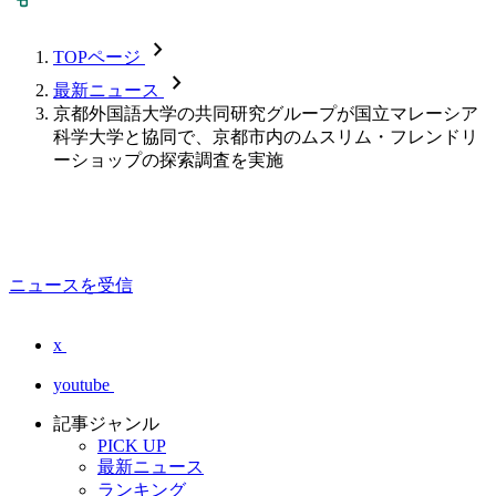
chevron_forward
TOPページ
chevron_forward
最新ニュース
京都外国語大学の共同研究グループが国立マレーシア
科学大学と協同で、京都市内のムスリム・フレンドリ
ーショップの探索調査を実施
ニュースを受信
x
youtube
記事ジャンル
PICK UP
最新ニュース
ランキング