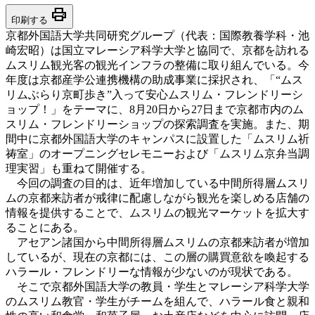
print
印刷する
京都外国語大学共同研究グループ（代表：国際教養学科・池
崎宏昭）は国立マレーシア科学大学と協同で、京都を訪れる
ムスリム観光客の観光インフラの整備に取り組んでいる。今
年度は京都産学公連携機構の助成事業に採択され、「“ムス
リムぶらり京町歩き”入って安心ムスリム・フレンドリーシ
ョップ！」をテーマに、8月20日から27日まで京都市内のム
スリム・フレンドリーショップの探索調査を実施。また、期
間中に京都外国語大学のキャンパスに設置した「ムスリム祈
祷室」のオープニングセレモニーおよび「ムスリム京弁当調
理実習」も重ねて開催する。
今回の調査の目的は、近年増加している中間所得層ムスリ
ムの京都来訪者が戒律に配慮しながら観光を楽しめる店舗の
情報を提供することで、ムスリムの観光マーケットを拡大す
ることにある。
アセアン諸国から中間所得層ムスリムの京都来訪者が増加
しているが、現在の京都には、この層の購買意欲を喚起する
ハラール・フレンドリーな情報が少ないのが現状である。
そこで京都外国語大学の教員・学生とマレーシア科学大学
のムスリム教官・学生がチームを組んで、ハラール食と親和