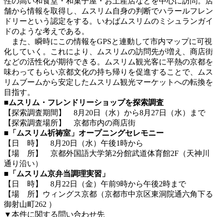
性の高い和食堂・和菓子屋・お土産店などを中心に訪問。店
舗から情報を取得し、ムスリム自身の判断でハラールフレン
ドリーという認定をする。いわばムスリムのミシュランガイ
ドのような考えである。
また、瞬時にこの情報をGPSと連動して市内マップに可視
化していく。これにより、ムスリムの訪問先が増え、商店街
などの活性化が期待できる。ムスリム観光客に平熱の京都を
味わってもらい京都文化の持ち帰りを促進することで、ムス
リムブームから安定したムスリム観光マーケットへの転換を
目指す。
■ムスリム・フレンドリーショップを探索調査
【探索調査期間】 8月20日（水）から8月27日（水）まで
【探索調査場所】 京都市内の商店街
■「ムスリム祈祷室」オープニングセレモニー
【日 時】 8月20日（水）午後1時から
【場 所】 京都外国語大学第2分館武道体育館2F（天神川
通り沿い）
■「ムスリム京弁当調理実習」
【日 時】 8月22日（金）午前9時から午後2時まで
【場 所】ウィングス京都（京都市中京区東洞院通六角下る
御射山町262 ）
▼本件に関する問い合わせ先