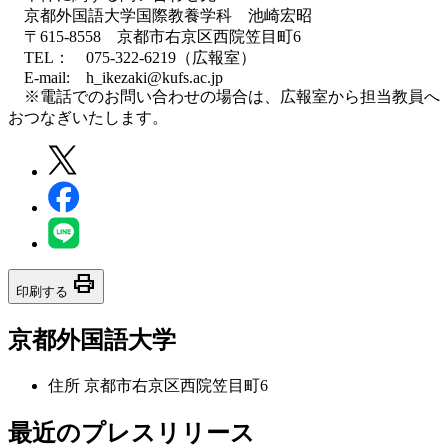
京都外国語大学国際教養学科 池崎宏昭
〒615-8558 京都市右京区西院笠目町6
TEL： 075-322-6219（広報室）
E-mail: h_ikezaki@kufs.ac.jp
※電話でのお問い合わせの場合は、広報室から担当教員へ
おつなぎいたします。
print
印刷する
京都外国語大学
住所
京都市右京区西院笠目町6
最近のプレスリリース