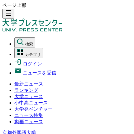
ページ上部
density_medium
検索
カテゴリ
ログイン
ニュースを受信
最新ニュース
ランキング
大学ニュース
小中高ニュース
大学発ベンチャー
ニュース特集
動画ニュース
京都外国語大学