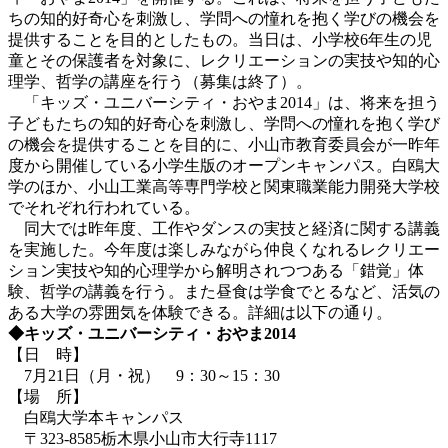
ちの知的好奇心を刺激し、学問への憧れを抱く学びの機会を
提供することを目的としたもの。当日は、小学校6年生の児
童とその保護者を対象に、レクリエーションの実技や知的心
理学、哲学の講座を行う（募集は終了）。
「キッズ・ユニバーシティ・おやま2014」は、将来を担う
子どもたちの知的好奇心を刺激し、学問への憧れを抱く学び
の機会を提供することを目的に、小山市教育委員会が一昨年
度から開催している小学生版のオープンキャンパス。白鴎大
学のほか、小山工業高等専門学校と関東職業能力開発大学校
でそれぞれ行われている。
同大では昨年度、工作やダンスの実技と経済に関する講義
を実施した。今年度は楽しみながら仲良くなれるレクリエー
ション実技や知的心理学から解明されつつある「錯覚」体
験、哲学の講義を行う。また昼食は学食でとるなど、活気の
ある大学の雰囲気を体験できる。詳細は以下の通り。
◆キッズ・ユニバーシティ・おやま2014
【日 時】
7月21日（月・祝） 9：30～15：30
【場 所】
白鴎大学本キャンパス
〒323-8585栃木県小山市大行寺1117