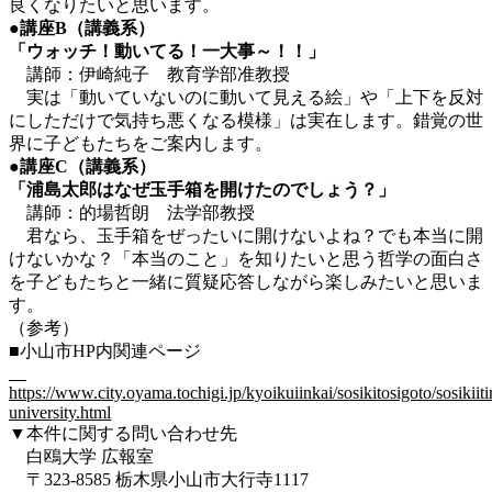
良くなりたいと思います。
●講座B（講義系）
「ウォッチ！動いてる！一大事～！！」
講師：伊崎純子 教育学部准教授
実は「動いていないのに動いて見える絵」や「上下を反対
にしただけで気持ち悪くなる模様」は実在します。錯覚の世
界に子どもたちをご案内します。
●講座C（講義系）
「浦島太郎はなぜ玉手箱を開けたのでしょう？」
講師：的場哲朗 法学部教授
君なら、玉手箱をぜったいに開けないよね？でも本当に開
けないかな？「本当のこと」を知りたいと思う哲学の面白さ
を子どもたちと一緒に質疑応答しながら楽しみたいと思いま
す。
（参考）
■小山市HP内関連ページ
https://www.city.oyama.tochigi.jp/kyoikuiinkai/sosikitosigoto/sosiki
university.html
▼本件に関する問い合わせ先
白鴎大学 広報室
〒323-8585 栃木県小山市大行寺1117