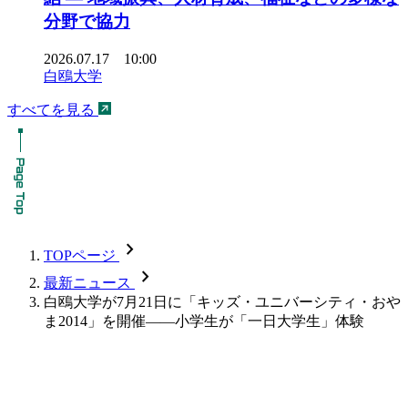
分野で協力
2026.07.17 10:00
白鴎大学
すべてを見る
chevron_forward
TOPページ
chevron_forward
最新ニュース
白鴎大学が7月21日に「キッズ・ユニバーシティ・おや
ま2014」を開催――小学生が「一日大学生」体験