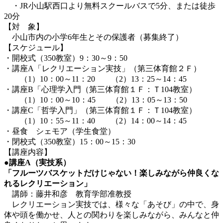
・JR小山駅西口より無料スクールバスで5分、または徒歩
20分
【対 象】
小山市内の小学6年生とその保護者（募集終了）
【スケジュール】
・開校式（350教室）9：30～9：50
・講座A「レクリエーション実技」（第三体育館２Ｆ）
（1）10：00～11：20 （2）13：25～14：45
・講座B「心理学入門（第三体育館１Ｆ：Ｔ104教室）
（1）10：00～10：45 （2）13：05～13：50
・講座C「哲学入門」（第三体育館１Ｆ：Ｔ104教室）
（1）10：55～11：40 （2）14：00～14：45
・昼食 シェモア（学生食堂）
・閉校式（350教室）15：00～15：30
【講座内容】
●講座A（実技系）
「フルーツバスケットだけじゃない！楽しみながら仲良くな
れるレクリエーション」
講師：藤井和彦 教育学部准教授
レクリエーション実技では、様々な「あそび」の中で、身
体や頭を働かせ、人との関わりを楽しみながら、みんなと仲