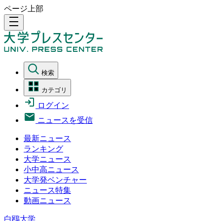
ページ上部
density_medium
検索
カテゴリ
ログイン
ニュースを受信
最新ニュース
ランキング
大学ニュース
小中高ニュース
大学発ベンチャー
ニュース特集
動画ニュース
白鴎大学