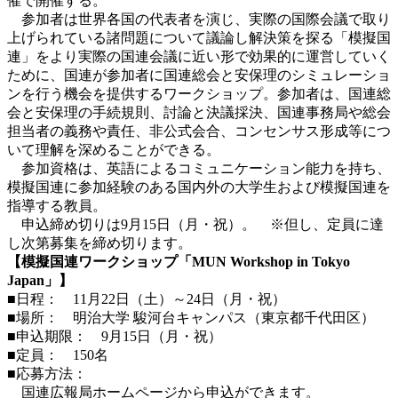
催で開催する。
参加者は世界各国の代表者を演じ、実際の国際会議で取り
上げられている諸問題について議論し解決策を探る「模擬国
連」をより実際の国連会議に近い形で効果的に運営していく
ために、国連が参加者に国連総会と安保理のシミュレーショ
ンを行う機会を提供するワークショップ。参加者は、国連総
会と安保理の手続規則、討論と決議採決、国連事務局や総会
担当者の義務や責任、非公式会合、コンセンサス形成等につ
いて理解を深めることができる。
参加資格は、英語によるコミュニケーション能力を持ち、
模擬国連に参加経験のある国内外の大学生および模擬国連を
指導する教員。
申込締め切りは9月15日（月・祝）。 ※但し、定員に達
し次第募集を締め切ります。
【模擬国連ワークショップ「MUN Workshop in Tokyo
Japan」】
■日程： 11月22日（土）～24日（月・祝）
■場所： 明治大学 駿河台キャンパス（東京都千代田区）
■申込期限： 9月15日（月・祝）
■定員： 150名
■応募方法：
国連広報局ホームページから申込ができます。