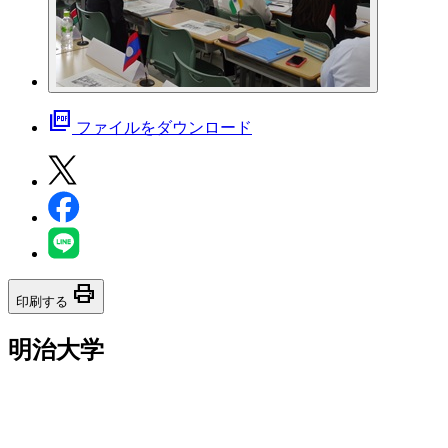
picture_as_pdf
ファイルをダウンロード
print
印刷する
明治大学