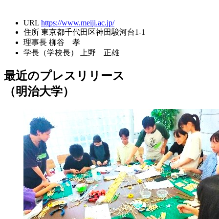
URL
https://www.meiji.ac.jp/
住所
東京都千代田区神田駿河台1-1
理事長
柳谷 孝
学長（学校長）
上野 正雄
最近のプレスリリース
（明治大学）