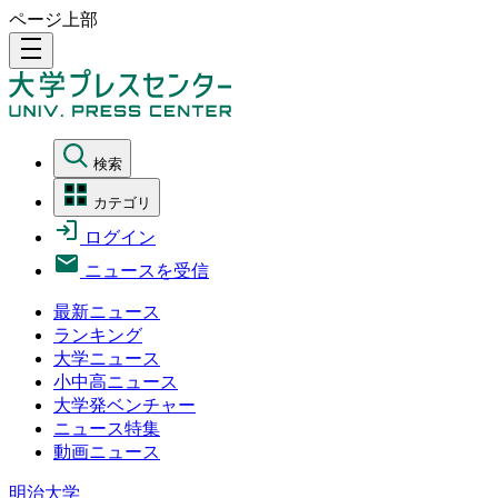
ページ上部
density_medium
検索
カテゴリ
ログイン
ニュースを受信
最新ニュース
ランキング
大学ニュース
小中高ニュース
大学発ベンチャー
ニュース特集
動画ニュース
明治大学