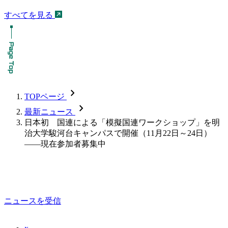
すべてを見る
chevron_forward
TOPページ
chevron_forward
最新ニュース
日本初 国連による「模擬国連ワークショップ」を明
治大学駿河台キャンパスで開催（11月22日～24日）
――現在参加者募集中
ニュースを受信