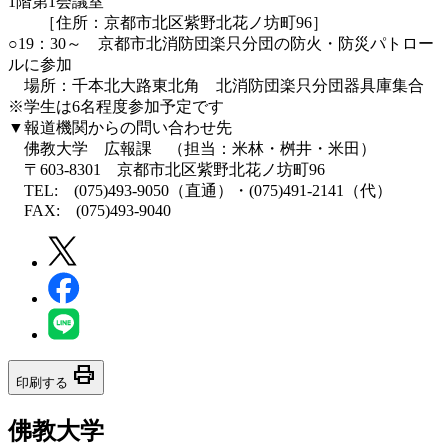
1階第1会議室
［住所：京都市北区紫野北花ノ坊町96］
○19：30～ 京都市北消防団楽只分団の防火・防災パトロー
ルに参加
場所：千本北大路東北角 北消防団楽只分団器具庫集合
※学生は6名程度参加予定です
▼報道機関からの問い合わせ先
佛教大学 広報課 （担当：米林・桝井・米田）
〒603-8301 京都市北区紫野北花ノ坊町96
TEL: (075)493-9050（直通）・(075)491-2141（代）
FAX: (075)493-9040
print
印刷する
佛教大学