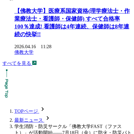
【佛教大学】医療系国家資格(理学療法士・作
業療法士・看護師・保健師) すべて合格率
100％達成! 看護師は4年連続、保健師は8年連
続の快挙!!
2026.04.16 11:28
佛教大学
すべてを見る
chevron_forward
TOPページ
chevron_forward
最新ニュース
学生消防・防災サークル「佛教大学FAST（ファス
ト）」が活動開始――7月18日（金）に防火・防災パト