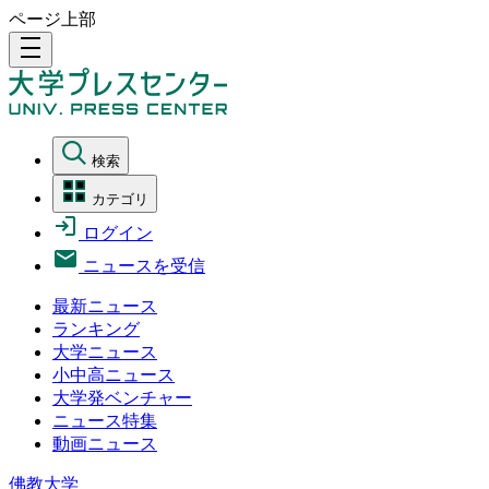
ページ上部
density_medium
検索
カテゴリ
ログイン
ニュースを受信
最新ニュース
ランキング
大学ニュース
小中高ニュース
大学発ベンチャー
ニュース特集
動画ニュース
佛教大学