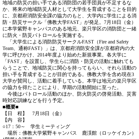
地域の防災の担い手である消防団の若手団員が不足するな
か、将来の地域防災人材として大学生を育成することを目的
に、京都府消防安全課の協力のもと、大学内に学生による消
防・防災サークル「佛教大学FAST」が発足。7月18日（金）
に本学紫野キャンパスのある地元、楽只学区の消防団と一緒
に防火・防災パトロールを実施する。
「大学生による消防防災サークルFAST（Fire and Safety
Team、通称FAST）」は、京都府消防安全課が京都府内の大
学に呼びかけ、2014年度より始めた新規事業。各大学に
「FAST」を設置し、学生らに消防・防災の活動に触れても
らうことで、地域防災に関心を持ってもらい、それら活動の
担い手を育成することが目的である。佛教大学を含め現在3
大学が賛同し、活動に着手している。本学は地元の楽只学区
の協力を得たことにより、早期の活動開始に至った。
今後はパトロール活動のほか、防火防災の啓発活動、災害
時対応訓練などを行う予定。
■概要■
【日 程】 7月18日（金）
【内 容】
○17：50～ 学生ミーティング
場所：佛教大学紫野キャンパス 鹿渓館（ロッケイカン）