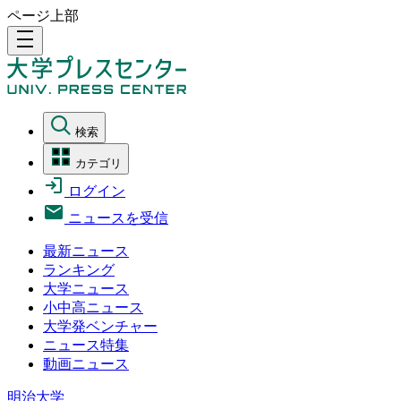
ページ上部
density_medium
検索
カテゴリ
ログイン
ニュースを受信
最新ニュース
ランキング
大学ニュース
小中高ニュース
大学発ベンチャー
ニュース特集
動画ニュース
明治大学