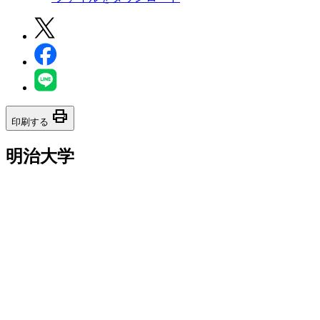
print
印刷する
明治大学