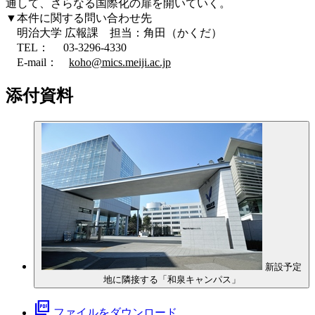
通して、さらなる国際化の扉を開いていく。
▼本件に関する問い合わせ先
明治大学 広報課 担当：角田（かくだ）
TEL： 03-3296-4330
E-mail：
koho@mics.meiji.ac.jp
添付資料
新設予定
地に隣接する「和泉キャンパス」
picture_as_pdf
ファイルをダウンロード