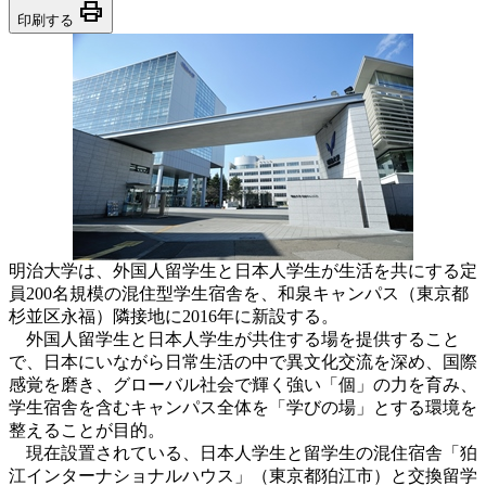
print
印刷する
明治大学は、外国人留学生と日本人学生が生活を共にする定
員200名規模の混住型学生宿舎を、和泉キャンパス（東京都
杉並区永福）隣接地に2016年に新設する。
外国人留学生と日本人学生が共住する場を提供すること
で、日本にいながら日常生活の中で異文化交流を深め、国際
感覚を磨き、グローバル社会で輝く強い「個」の力を育み、
学生宿舎を含むキャンパス全体を「学びの場」とする環境を
整えることが目的。
現在設置されている、日本人学生と留学生の混住宿舎「狛
江インターナショナルハウス」（東京都狛江市）と交換留学