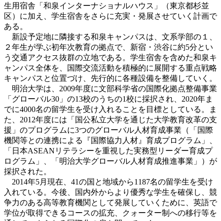
生用宿舎「和泉インターナショナルハウス」（東京都杉並
区）に加え、学生宿舎をさらに充実・発展させていく計画で
ある。
新設予定地に隣接する和泉キャンパスは、文系学部の１、
２年生が学ぶ初年次教育の拠点で、新宿・渋谷に約5分とい
う交通アクセス抜群の立地である。学生宿舎を含めた和泉キ
ャンパス全体を、国際交流活動を積極的に展開する重点戦略
キャンパスと位置づけ、先行的に各種設備を整備していく。
明治大学は、2009年度に文部科学省の国際化拠点整備事業
「グローバル30」の13校のうちの1校に採択され、2020年ま
でに4000名の留学生を受け入れることを目標としている。ま
た、2012年度には「国公私立大学を通じた大学教育改革の支
援」のプログラムに3つのグローバル人材育成事業（「国際
機関等との連携による『国際協力人材』育成プログラム」、
「日本ASEANリテラシーを重視した実務型リーダー育成プ
ログラム」、「明治大学グローバル人材育成推進事業」）が
採択された。
2014年5月現在、41の国と地域から1187名の留学生を受け
入れている。今後、国内外からより優秀な学生を確保し、競
争力のある高等教育機関として発展していくために、英語で
学位が取得できるコースの拡充、クォーター制への移行等を