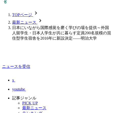
chevron_forward
TOPページ
chevron_forward
最新ニュース
日本にいながら国際感覚を磨く学びの場を提供～外国
人留学生・日本人学生が共に暮らす定員200名規模の混
住型学生宿舎を2016年に新設決定――明治大学
ニュースを受信
x
youtube
記事ジャンル
PICK UP
最新ニュース