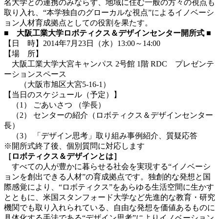
名大学との連携のみならず、地域に住む一般の方々の視点も
取り入れ、“本学独自のグローカルな視点”によるイノベーシ
ョン人材育成拠点としての役割を果たす。
■ 大阪工業大学ロボティクス＆デザインセンター開所式 ■
【日 時】2014年7月23日（水）13:00～14:00
【場 所】
大阪工業大学大宮キャンパス 2号館 1階 RDC プレゼンテ
ーションスペース
（大阪市旭区大宮5-16-1）
【当日のスケジュール（予定）】
（1） ごあいさつ （学長）
（2） センターの紹介（ロボティクス＆デザインセンター
長）
（3） 「デザイン思考」取り組み事例紹介、質疑応答
※開所式終了後、個別質問に対応します
［ロボティクス＆デザインとは］
すべての人が豊かに暮らせる社会を実現する“イノベーシ
ョンを創出できる人材”の育成拠点です。独創的な発想と国
際感覚により、“ロボティクス”をあらゆる生活空間に生かす
とともに、米国スタンフォード大学など先進的な教育・研究
機関でも取り入れられている、自由な発想を価値あるものに
具体化する手法である“デザイン思考”によりイノベーション