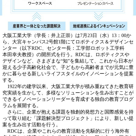
大阪工業大学（学長：井上正崇）は7月23日（水）13：00か
ら、大宮キャンパス2号館1階にてロボティクス＆デザインセ
ンター（以下RDC、センター長：工学部ロボット工学科
本田幸夫教授）の開所式を行う。RDCは、ロボティクスや
デザインなど、さまざまな“知”を集結して、これから日本が
迎える少子高齢化社会で、子どもから高齢者までが元気に豊
かに暮らせる新しいライフスタイルのイノベーションを提案
する。
1922年の建学以来、大阪工業大学が積み重ねてきた教育研
究実績を生かして、多様なソリューションを生み出すことが
できるイノベーションリーダーを育成する独自の教育プログ
ラムを展開する。
さらに、企業が抱える課題を独創的発想力と国際感覚を持
って取り組む「課題解決型プロジェクト」により、新しい提
案を生み出す活動を行う。
RDCは、企業やこれらの教育活動を先駆的に行う海外有