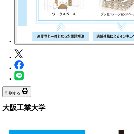
print
印刷する
大阪工業大学