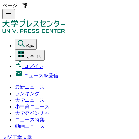
ページ上部
density_medium
検索
カテゴリ
ログイン
ニュースを受信
最新ニュース
ランキング
大学ニュース
小中高ニュース
大学発ベンチャー
ニュース特集
動画ニュース
大阪工業大学