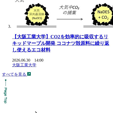
【大阪工業大学】CO2を効率的に吸収するリ
キッドマーブル開発 ココナツ殻原料に繰り返
し使えるエコ材料
2026.06.30 14:00
大阪工業大学
すべてを見る
chevron_forward