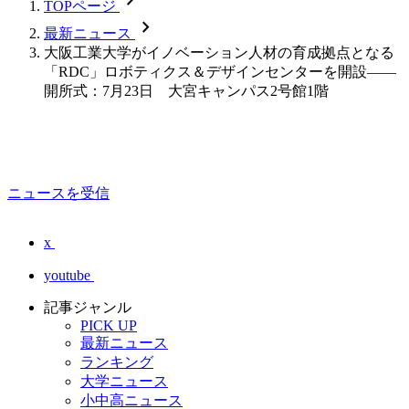
TOPページ
chevron_forward
最新ニュース
大阪工業大学がイノベーション人材の育成拠点となる
「RDC」ロボティクス＆デザインセンターを開設――
開所式：7月23日 大宮キャンパス2号館1階
ニュースを受信
x
youtube
記事ジャンル
PICK UP
最新ニュース
ランキング
大学ニュース
小中高ニュース