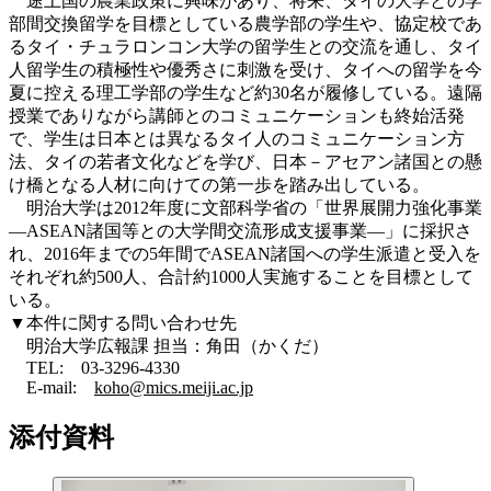
途上国の農業政策に興味があり、将来、タイの大学との学
部間交換留学を目標としている農学部の学生や、協定校であ
るタイ・チュラロンコン大学の留学生との交流を通し、タイ
人留学生の積極性や優秀さに刺激を受け、タイへの留学を今
夏に控える理工学部の学生など約30名が履修している。遠隔
授業でありながら講師とのコミュニケーションも終始活発
で、学生は日本とは異なるタイ人のコミュニケーション方
法、タイの若者文化などを学び、日本－アセアン諸国との懸
け橋となる人材に向けての第一歩を踏み出している。
明治大学は2012年度に文部科学省の「世界展開力強化事業
―ASEAN諸国等との大学間交流形成支援事業―」に採択さ
れ、2016年までの5年間でASEAN諸国への学生派遣と受入を
それぞれ約500人、合計約1000人実施することを目標として
いる。
▼本件に関する問い合わせ先
明治大学広報課 担当：角田（かくだ）
TEL: 03-3296-4330
E-mail:
koho@mics.meiji.ac.jp
添付資料