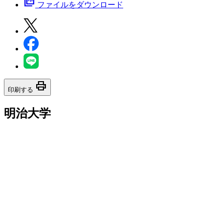
picture_as_pdf
ファイルをダウンロード
print
印刷する
明治大学