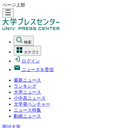
ページ上部
density_medium
検索
カテゴリ
ログイン
ニュースを受信
最新ニュース
ランキング
大学ニュース
小中高ニュース
大学発ベンチャー
ニュース特集
動画ニュース
明治大学