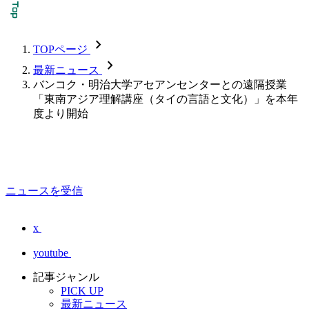
chevron_forward
TOPページ
chevron_forward
最新ニュース
バンコク・明治大学アセアンセンターとの遠隔授業
「東南アジア理解講座（タイの言語と文化）」を本年
度より開始
ニュースを受信
x
youtube
記事ジャンル
PICK UP
最新ニュース