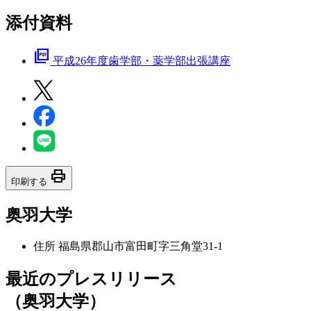
添付資料
picture_as_pdf
平成26年度歯学部・薬学部出張講座
print
印刷する
奥羽大学
住所
福島県郡山市富田町字三角堂31-1
最近のプレスリリース
（奥羽大学）