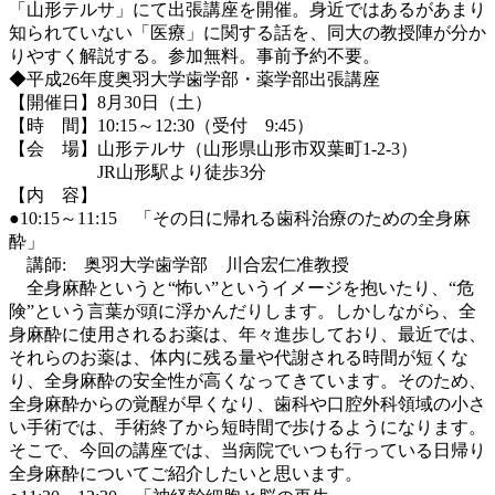
「山形テルサ」にて出張講座を開催。身近ではあるがあまり
知られていない「医療」に関する話を、同大の教授陣が分か
りやすく解説する。参加無料。事前予約不要。
◆平成26年度奥羽大学歯学部・薬学部出張講座
【開催日】8月30日（土）
【時 間】10:15～12:30（受付 9:45）
【会 場】山形テルサ（山形県山形市双葉町1-2-3）
JR山形駅より徒歩3分
【内 容】
●10:15～11:15 「その日に帰れる歯科治療のための全身麻
酔」
講師: 奥羽大学歯学部 川合宏仁准教授
全身麻酔というと“怖い”というイメージを抱いたり、“危
険”という言葉が頭に浮かんだりします。しかしながら、全
身麻酔に使用されるお薬は、年々進歩しており、最近では、
それらのお薬は、体内に残る量や代謝される時間が短くな
り、全身麻酔の安全性が高くなってきています。そのため、
全身麻酔からの覚醒が早くなり、歯科や口腔外科領域の小さ
い手術では、手術終了から短時間で歩けるようになります。
そこで、今回の講座では、当病院でいつも行っている日帰り
全身麻酔についてご紹介したいと思います。