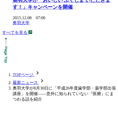
奥羽大学が「おいしい ふくしま いただきま
す！」キャンペーンを開催
2015.12.08 07:00
奥羽大学
すべてを見る
chevron_forward
TOPページ
chevron_forward
最新ニュース
奥羽大学が8月30日に「平成26年度歯学部・薬学部出張
講座」を開催――意外に知られていない『医療』にま
つわる話を紹介