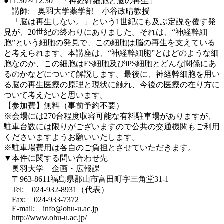
●11:30～12:30 「神経幹細胞と脳の再生」
講師: 奥羽大学薬学部 小谷政晴教授
「脳は再生しない。」という1世紀にも及ぶ定説を覆す発
見が、20世紀の終わりにありました。それは、“神経幹細
胞”という細胞の発見で、この細胞は脳の再生を支えている
と考えられます。本講座は、“神経幹細胞”とはどのような細
胞なのか、この細胞はES細胞及びiPS細胞とどんな関係にあ
るのかなどについて解説します。最後に、神経幹細胞を用い
る脳の再生医療の原理と現状に触れ、今後の医療の在り方に
ついて考えたいと思います。
【参加費】無料（事前予約不要）
※会場には270台程度収容可能な有料駐車場がありますが、
駐車台数には限りがございますので公共の交通機関もご利用
くださいますようお願いいたします。
※駐車場費用は各自のご負担とさせていただきます。
▼本件に関する問い合わせ先
奥羽大学 企画・広報課
〒963-8611福島県郡山市富田町字三角堂31-1
Tel: 024-932-8931（代表）
Fax: 024-933-7372
E-mail: info@ohu-u.ac.jp
http://www.ohu-u.ac.jp/