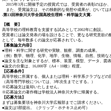
2015年3月に開催予定の授賞式では、受賞者の表彰のほか
また、受賞論文は、その独創的な発想や成果が、ひいては未
‐第13回神奈川大学全国高校生理科・科学論文大賞‐
【概 要】
高等学校の理科教育を支援する試みとして2002年に創設。
受賞者には論文発表の場を設けることで、更なる研究意欲の
として、毎年数多くの論文が応募されている。
【募集論文内容】
●理科・科学に関する研究や実験、観察、調査の成果。
（例）数学、物理、化学、地学、生物、情報、自然、技術な
●論文を主な対象とするが、標本、装置、模型、データ、図表
●論文の分量は、16,000字（A4・10枚）程度。
【応募条件】
高等学校に所属する、個人または理科・科学系クラブなどの
（高等専門学校については、3年次生までとする。）
※応募論文は返却いたしません。
※応募論文の著作権は学校法人神奈川大学に帰属する。
【応募方法】
まずは募集要項を神奈川大学広報部までご請求ください。
●論文は5部提出。（クリップ・ホチキス止め可）