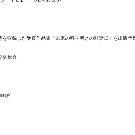
Ｌ： 045-481-5857
を収録した受賞作品集『未来の科学者との対話13』を出版予
育委員会
essay/