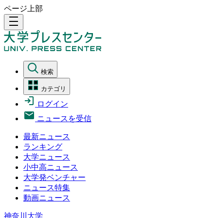
ページ上部
density_medium
検索
カテゴリ
ログイン
ニュースを受信
最新ニュース
ランキング
大学ニュース
小中高ニュース
大学発ベンチャー
ニュース特集
動画ニュース
神奈川大学