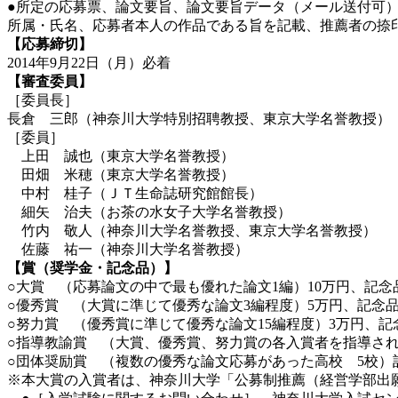
●所定の応募票、論文要旨、論文要旨データ（メール送付可
所属・氏名、応募者本人の作品である旨を記載、推薦者の捺
【応募締切】
2014年9月22日（月）必着
【審査委員】
［委員長］
長倉 三郎（神奈川大学特別招聘教授、東京大学名誉教授）
［委員］
上田 誠也（東京大学名誉教授）
田畑 米穂（東京大学名誉教授）
中村 桂子（ＪＴ生命誌研究館館長）
細矢 治夫（お茶の水女子大学名誉教授）
竹内 敬人（神奈川大学名誉教授、東京大学名誉教授）
佐藤 祐一（神奈川大学名誉教授）
【賞（奨学金・記念品）】
○大賞 （応募論文の中で最も優れた論文1編）10万円、記念
○優秀賞 （大賞に準じて優秀な論文3編程度）5万円、記念
○努力賞 （優秀賞に準じて優秀な論文15編程度）3万円、記
○指導教諭賞 （大賞、優秀賞、努力賞の各入賞者を指導され
○団体奨励賞 （複数の優秀な論文応募があった高校 5校）
※本大賞の入賞者は、神奈川大学「公募制推薦（経営学部出