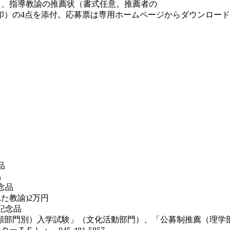
）、指導教諭の推薦状（書式任意。推薦者の
印）の4点を添付。応募票は専用ホームページからダウンロー
品
品
念品
た教諭)2万円
記念品
願部門別）入学試験」（文化活動部門）、「公募制推薦（理学