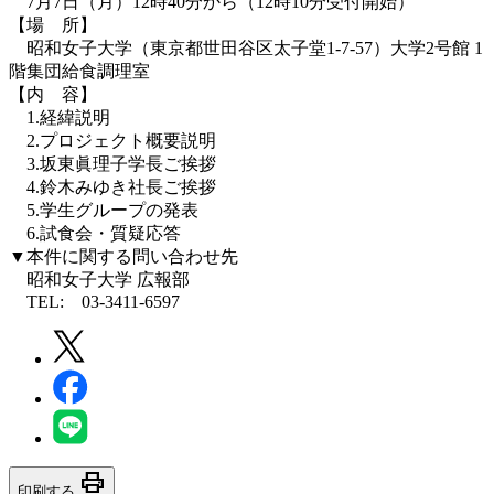
7月7日（月）12時40分から（12時10分受付開始）
【場 所】
昭和女子大学（東京都世田谷区太子堂1-7-57）大学2号館 1
階集団給食調理室
【内 容】
1.経緯説明
2.プロジェクト概要説明
3.坂東眞理子学長ご挨拶
4.鈴木みゆき社長ご挨拶
5.学生グループの発表
6.試食会・質疑応答
▼本件に関する問い合わせ先
昭和女子大学 広報部
TEL: 03-3411-6597
print
印刷する