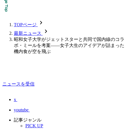
chevron_forward
TOPページ
chevron_forward
最新ニュース
昭和女子大学がジェットスターと共同で国内線のコラ
ボ・ミールを考案――女子大生のアイデアが詰まった
機内食が空を飛ぶ
ニュースを受信
x
youtube
記事ジャンル
PICK UP