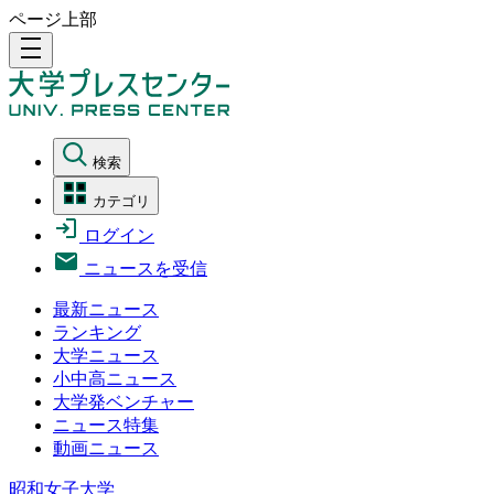
ページ上部
density_medium
検索
カテゴリ
ログイン
ニュースを受信
最新ニュース
ランキング
大学ニュース
小中高ニュース
大学発ベンチャー
ニュース特集
動画ニュース
昭和女子大学