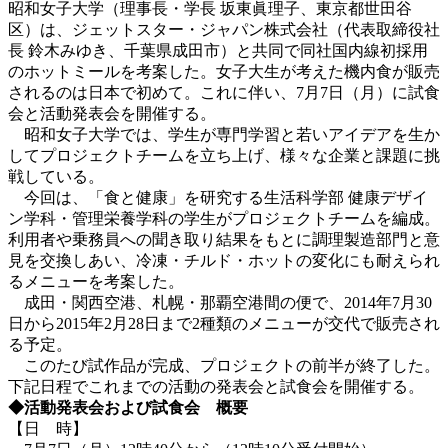
昭和女子大学（理事長・学長 坂東眞理子、東京都世田谷
区）は、ジェットスター・ジャパン株式会社（代表取締役社
長 鈴木みゆき、千葉県成田市）と共同で同社国内線初採用
のホットミールを考案した。女子大生が考えた機内食が販売
されるのは日本で初めて。これに伴い、7月7日（月）に試食
会と活動発表会を開催する。
昭和女子大学では、学生が専門学習と若いアイデアを生か
してプロジェクトチームを立ち上げ、様々な企業と課題に挑
戦している。
今回は、「食と健康」を研究する生活科学部 健康デザイ
ン学科・管理栄養学科の学生がプロジェクトチームを編成。
利用者や乗務員への聞き取り結果をもとに調理製造部門と意
見を交換しあい、冷凍・チルド・ホットの変化にも耐えられ
るメニューを考案した。
成田・関西空港、札幌・那覇空港間の便で、2014年7月30
日から2015年2月28日まで2種類のメニューが交代で販売され
る予定。
このたび試作品が完成、プロジェクトの前半が終了した。
下記日程でこれまでの活動の発表会と試食会を開催する。
◆活動発表会および試食会 概要
【日 時】