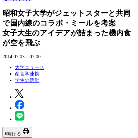
昭和女子大学がジェットスターと共同
で国内線のコラボ・ミールを考案――
女子大生のアイデアが詰まった機内食
が空を飛ぶ
2014.07.03 07:00
大学ニュース
産官学連携
学生の活動
print
印刷する