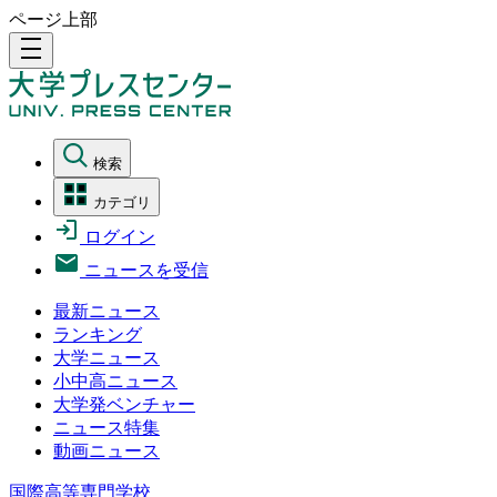
ページ上部
density_medium
検索
カテゴリ
ログイン
ニュースを受信
最新ニュース
ランキング
大学ニュース
小中高ニュース
大学発ベンチャー
ニュース特集
動画ニュース
国際高等専門学校