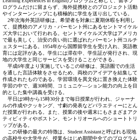
Learning Experiences in English)プログラムと称して、留学プ
ログラムだけに留まらず、海外提携校とのプロジェクト活動
やインターンシップにも積極的に学生を送り出している。
2年次海外英語研修は、希望者を対象に夏期休暇を利用し
て、提携校のアメリカ・バーモント州にあるセントマイケル
ズ大学において行われる。セントマイケルズ大学はアメリカ
で最も美しく、治安の良い街に選ばれたバーモント州コルチ
ェスターにある。1954年から国際留学生を受け入れ、英語教
育には定評がある。学生には滞在中、学生証が発行され、現
地の大学生と同じサービスを受けることができる。
平成6年度より実施しているこの研修は、英語圏での生活
を通した言語体験をさせるため、両校のアイデアを結集して
作成されたものである。学習環境を異文化に置き換えた体験
学習の中で、週30時間、コミュニケ―ション能力の向上を目
的とした集中講義を受ける。
平日は9時から15時30分まで毎日授業が行われ、ジャーナ
ルの作成やクッキング、寸劇の発表などバラエティーにとん
だ授業が行われる。また、授業の後や週末にもさまざまアク
ティビィティやボストン、モントリオールへのショートトリ
ップがある。
この研修の最大の特徴は、Student Assistantと呼ばれる現地
の高校生や大学生が、授業をはじめ期間中全てのプログラム