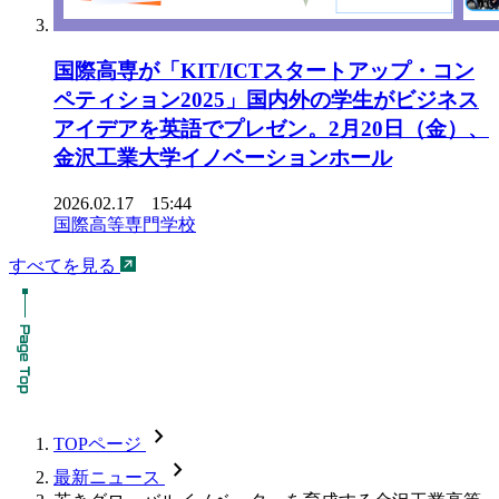
国際高専が「KIT/ICTスタートアップ・コン
ペティション2025」国内外の学生がビジネス
アイデアを英語でプレゼン。2月20日（金）、
金沢工業大学イノベーションホール
2026.02.17 15:44
国際高等専門学校
すべてを見る
chevron_forward
TOPページ
chevron_forward
最新ニュース