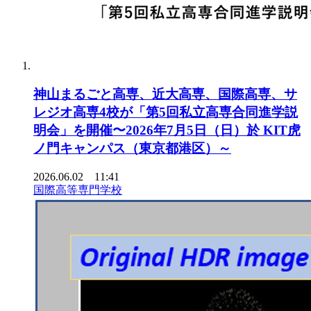
神山まるごと高専、近大高専、国際高専、サ
レジオ高専4校が「第5回私立高専合同進学説
明会」を開催〜2026年7月5日（日）於 KIT虎
ノ門キャンパス（東京都港区）～
2026.06.02 11:41
国際高等専門学校