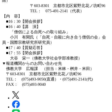
階）
〒603-8301 京都市北区紫野北花ノ坊町96
TEL： 075-491-2141（代表）
【内 容】
■16：30【開会挨拶】
■16：40【講 演】
「僧侶による自死への取り組み」
小川 有閑氏（「自死・自殺に向き合う僧侶の会」会
員・国際宗教研究所研究員）
■17：40【質疑応答】
■17：55【閉会挨拶】
大谷 栄一（佛教大学社会学部准教授）
▼報道機関からのお問い合わせ先
佛教大学 広報課 （担当：米林・桝井・米田）
〒603-8301 京都市北区紫野北花ノ坊町96
TEL： (075)493-9050(直通）・(075)491-2141(代)
FAX： (075)493-9040