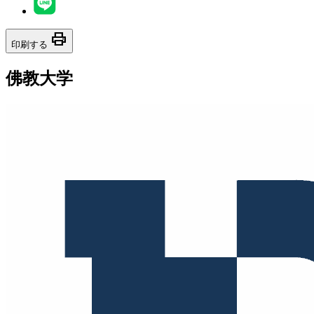
print
印刷する
佛教大学