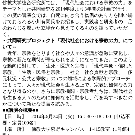
佛教大学総合研究所では、「現代社会における宗教の力」を
テーマとした共同研究を2014年度より3年間の計画で行う。
この度の講演会では、自死に向き合う僧侶のあり方を問い続
けておられる小川有閑氏をお招きし、実践者と研究者の二足
のわらじを履いた立場から見えてくるものを語っていただ
く。
～共同研究プロジェクト「現代社会における宗教の力」につ
いて～
近年、宗教をとりまく社会や人々の意識が急激に変化し、
宗教に新たな期待が寄せられるようになってきた。このよう
な動向に対して、「生死・医療と宗教」「現代事象・儀礼と
宗教」「生活・民俗と宗教」「社会・社会貢献と宗教」「多
元状況・公共と宗教」の5つの領域による学際的アプローチ
によって、人々が現代社会を生きる上で、宗教は如何なる力
となり得るのか、さらに宗教機関・宗教者たちは、現代社会
を生きる人々のために如何なる活動をし、何を為すべきなの
かについて新たな提言を試みる。
■■講演会概要■■
【日 時】 2014年6月24日（火）16：30～18：00［申込不
要・定員100名］
【場 所】 佛教大学紫野キャンパス 1-415教室（1号館4