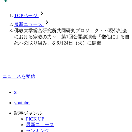
chevron_forward
TOPページ
chevron_forward
最新ニュース
佛教大学総合研究所共同研究プロジェクト～現代社会
における宗教の力～ 第1回公開講演会「僧侶による自
死への取り組み」を6月24日（火）に開催
ニュースを受信
x
youtube
記事ジャンル
PICK UP
最新ニュース
ランキング