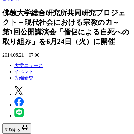
佛教大学総合研究所共同研究プロジェ
クト～現代社会における宗教の力～
第1回公開講演会「僧侶による自死への
取り組み」を6月24日（火）に開催
2014.06.21 07:00
大学ニュース
イベント
先端研究
print
印刷する