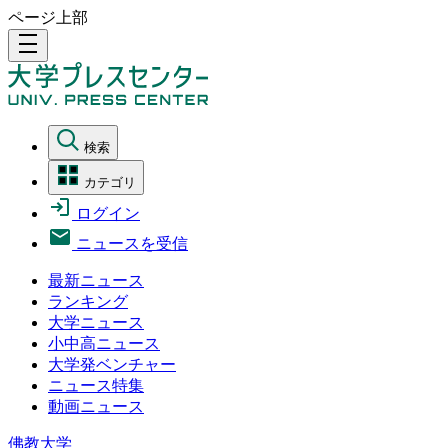
ページ上部
density_medium
検索
カテゴリ
ログイン
ニュースを受信
最新ニュース
ランキング
大学ニュース
小中高ニュース
大学発ベンチャー
ニュース特集
動画ニュース
佛教大学