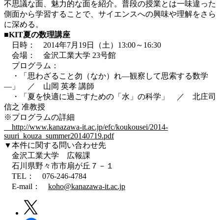
不思議な面、魅力的な面を紹介。普段の授業とは一味違った
側面から学習することで、サイエンスへの興味や理解をさら
に深める。
■KIT夏の数理講座
日時： 2014年7月19日（土）13:00～16:30
会場： 金沢工業大学 23号館
プログラム：
・「思わざること勿（なか）れ―観察して思索する数学
―」 ／ 山岡 英孝 講師
・「夏を快適に過ごすための「水」の科学」 ／ 北庄司
信之 准教授
※プログラムの詳細
http://www.kanazawa-it.ac.jp/efc/koukousei/2014-
suuri_kouza_summer20140719.pdf
▼本件に関する問い合わせ先
金沢工業大学 広報課
石川県野々市市扇が丘７－１
TEL： 076-246-4784
E-mail：
koho@kanazawa-it.ac.jp