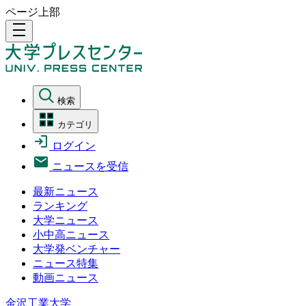
ページ上部
density_medium
検索
カテゴリ
ログイン
ニュースを受信
最新ニュース
ランキング
大学ニュース
小中高ニュース
大学発ベンチャー
ニュース特集
動画ニュース
金沢工業大学