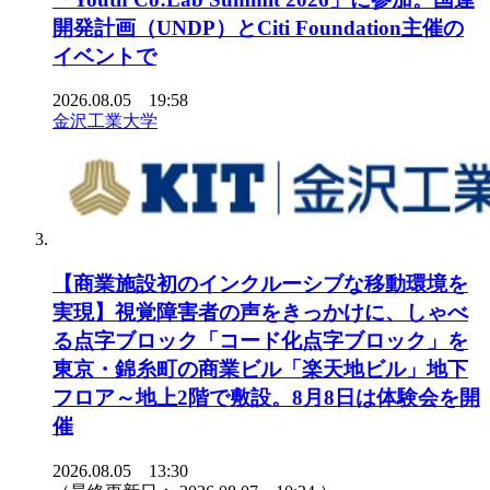
開発計画（UNDP）とCiti Foundation主催の
イベントで
2026.08.05 19:58
金沢工業大学
【商業施設初のインクルーシブな移動環境を
実現】視覚障害者の声をきっかけに、しゃべ
る点字ブロック「コード化点字ブロック」を
東京・錦糸町の商業ビル「楽天地ビル」地下
フロア～地上2階で敷設。8月8日は体験会を開
催
2026.08.05 13:30