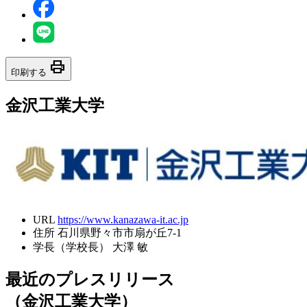
print
印刷する
金沢工業大学
URL
https://www.kanazawa-it.ac.jp
住所
石川県野々市市扇が丘7-1
学長（学校長）
大澤 敏
最近のプレスリリース
（金沢工業大学）