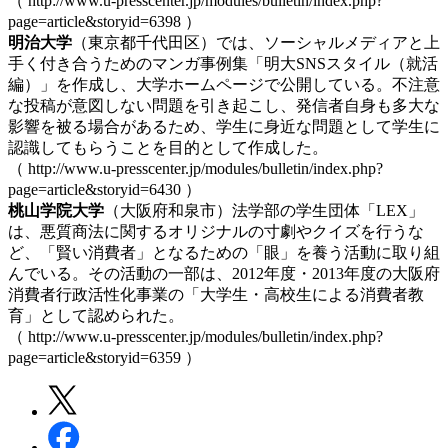
（ http://www.u-presscenter.jp/modules/bulletin/index.php?
page=article&storyid=6398 ）
明治大学
（東京都千代田区）では、ソーシャルメディアと上
手く付き合うためのマンガ事例集「明大SNSスタイル（就活
編）」を作成し、大学ホームページで公開している。不注意
な投稿が意図しない問題を引き起こし、発信者自身も多大な
影響を被る場合があるため、学生に身近な問題として学生に
認識してもらうことを目的として作成した。
（ http://www.u-presscenter.jp/modules/bulletin/index.php?
page=article&storyid=6430 ）
桃山学院大学
（大阪府和泉市）法学部の学生団体「LEX」
は、悪質商法に関するオリジナルの寸劇やクイズを行うな
ど、「賢い消費者」となるための「眼」を養う活動に取り組
んでいる。その活動の一部は、2012年度・2013年度の大阪府
消費者行政活性化事業の「大学生・高校生による消費者教
育」として認められた。
（ http://www.u-presscenter.jp/modules/bulletin/index.php?
page=article&storyid=6359 ）