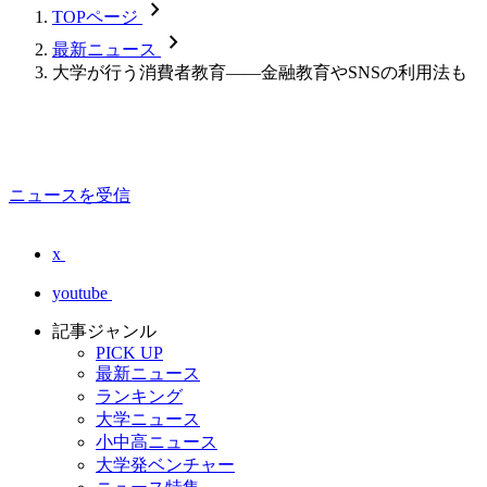
chevron_forward
TOPページ
chevron_forward
最新ニュース
大学が行う消費者教育――金融教育やSNSの利用法も
ニュースを受信
x
youtube
記事ジャンル
PICK UP
最新ニュース
ランキング
大学ニュース
小中高ニュース
大学発ベンチャー