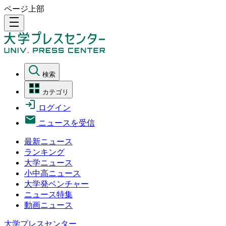
ページ上部
density_medium
検索
カテゴリ
ログイン
ニュースを受信
最新ニュース
ランキング
大学ニュース
小中高ニュース
大学発ベンチャー
ニュース特集
動画ニュース
大学プレスセンター