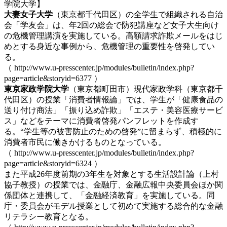
学院大学】
大妻女子大学
（東京都千代田区）の全学生で組織される自治
会「学友会」は、年2回の総会で防犯講座など女子大生向け
の危機管理講演を実施している。高額請求詐欺メールをはじ
めとする身近な事例から、危機管理の重要性を啓発してい
る。
（ http://www.u-presscenter.jp/modules/bulletin/index.php?
page=article&storyid=6377 ）
東京家政学院大学
（東京都町田市）現代家政学科（東京都千
代田区）の授業「消費者情報論」では、学生が「健康食品の
送り付け商法」「振り込め詐欺」「エステ・美容医療サービ
ス」などをテーマに消費者啓発パンフレットを作成す
る。“学生等の被害防止のための啓発”に留まらず、積極的に
消費者市民に働きかけるものとなっている。
（ http://www.u-presscenter.jp/modules/bulletin/index.php?
page=article&storyid=6324 ）
また平成26年度前期の3年生を対象とする生活設計論（上村
協子教授）の授業では、金融庁、金融広報中央委員会ほか関
係団体と連携して、「金融経済教育」を実施している。同
庁・委員会がモデル授業として初めて実施する総合的な金融
リテラシー教育となる。