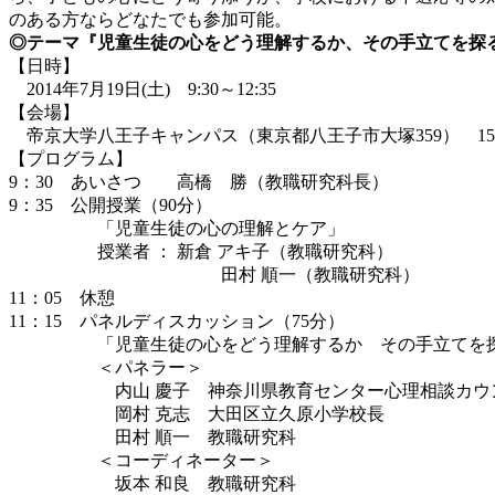
のある方ならどなたでも参加可能。
◎テーマ『児童生徒の心をどう理解するか、その手立てを探
【日時】
2014年7月19日(土) 9:30～12:35
【会場】
帝京大学八王子キャンパス（東京都八王子市大塚359） 1
【プログラム】
9：30 あいさつ 高橋 勝（教職研究科長）
9：35 公開授業（90分）
「児童生徒の心の理解とケア」
授業者 ： 新倉 アキ子（教職研究科）
田村 順一（教職研究科）
11：05 休憩
11：15 パネルディスカッション（75分）
「児童生徒の心をどう理解するか その手立てを
＜パネラー＞
内山 慶子 神奈川県教育センター心理相談カウ
岡村 克志 大田区立久原小学校長
田村 順一 教職研究科
＜コーディネーター＞
坂本 和良 教職研究科