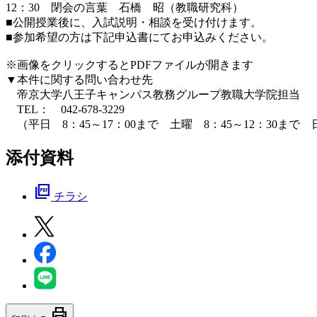
12：30 閉会の言葉 石橋 昭（教職研究科）
■公開授業後に、入試説明・相談を受け付けます。
■参加希望の方は下記申込書にてお申込みください。
※画像をクリックするとPDFファイルが開きます
▼本件に関する問い合わせ先
帝京大学八王子キャンパス教務グループ教職大学院担当
TEL： 042-678-3229
（平日 8：45～17：00まで 土曜 8：45～12：30まで
添付資料
picture_as_pdf
チラシ
print