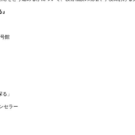
る』
5号館
探る」
ンセラー