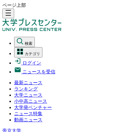
ページ上部
density_medium
検索
カテゴリ
ログイン
ニュースを受信
最新ニュース
ランキング
大学ニュース
小中高ニュース
大学発ベンチャー
ニュース特集
動画ニュース
帝京大学