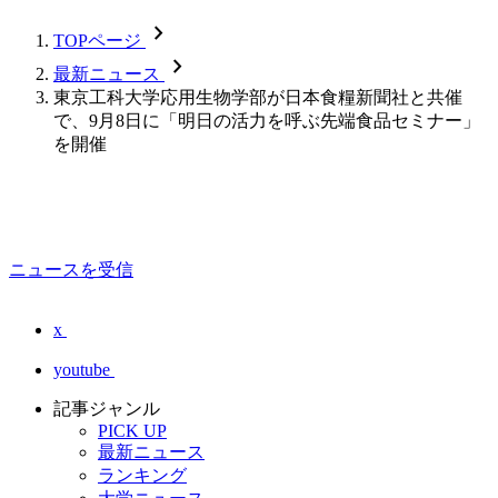
chevron_forward
TOPページ
chevron_forward
最新ニュース
東京工科大学応用生物学部が日本食糧新聞社と共催
で、9月8日に「明日の活力を呼ぶ先端食品セミナー」
を開催
ニュースを受信
x
youtube
記事ジャンル
PICK UP
最新ニュース
ランキング