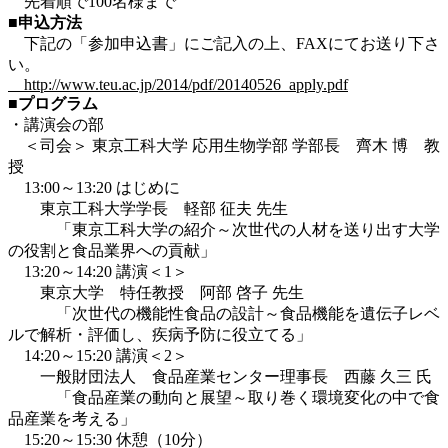
先着順で100名様まで
■申込方法
下記の「参加申込書」にご記入の上、FAXにてお送り下さ
い。
http://www.teu.ac.jp/2014/pdf/20140526_apply.pdf
■プログラム
・講演会の部
＜司会＞ 東京工科大学 応用生物学部 学部長 齊木 博 教
授
13:00～13:20 はじめに
東京工科大学学長 軽部 征夫 先生
「東京工科大学の紹介～次世代の人材を送り出す大学
の役割と食品業界への貢献」
13:20～14:20 講演＜1＞
東京大学 特任教授 阿部 啓子 先生
「次世代の機能性食品の設計～食品機能を遺伝子レベ
ルで解析・評価し、疾病予防に役立てる」
14:20～15:20 講演＜2＞
一般財団法人 食品産業センター理事長 西藤 久三 氏
「食品産業の動向と展望～取り巻く環境変化の中で食
品産業を考える」
15:20～15:30 休憩（10分）