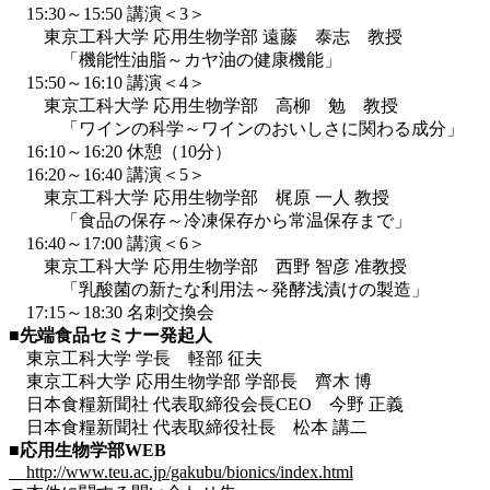
15:30～15:50 講演＜3＞
東京工科大学 応用生物学部 遠藤 泰志 教授
「機能性油脂～カヤ油の健康機能」
15:50～16:10 講演＜4＞
東京工科大学 応用生物学部 高柳 勉 教授
「ワインの科学～ワインのおいしさに関わる成分」
16:10～16:20 休憩（10分）
16:20～16:40 講演＜5＞
東京工科大学 応用生物学部 梶原 一人 教授
「食品の保存～冷凍保存から常温保存まで」
16:40～17:00 講演＜6＞
東京工科大学 応用生物学部 西野 智彦 准教授
「乳酸菌の新たな利用法～発酵浅漬けの製造」
17:15～18:30 名刺交換会
■先端食品セミナー発起人
東京工科大学 学長 軽部 征夫
東京工科大学 応用生物学部 学部長 齊木 博
日本食糧新聞社 代表取締役会長CEO 今野 正義
日本食糧新聞社 代表取締役社長 松本 講二
■応用生物学部WEB
http://www.teu.ac.jp/gakubu/bionics/index.html