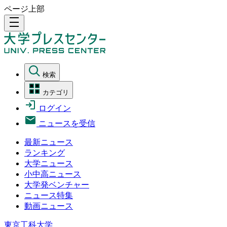
ページ上部
density_medium
検索
カテゴリ
ログイン
ニュースを受信
最新ニュース
ランキング
大学ニュース
小中高ニュース
大学発ベンチャー
ニュース特集
動画ニュース
東京工科大学