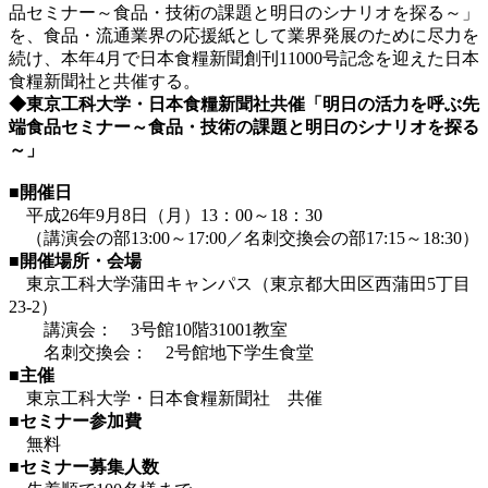
品セミナー～食品・技術の課題と明日のシナリオを探る～」
を、食品・流通業界の応援紙として業界発展のために尽力を
続け、本年4月で日本食糧新聞創刊11000号記念を迎えた日本
食糧新聞社と共催する。
◆東京工科大学・日本食糧新聞社共催「明日の活力を呼ぶ先
端食品セミナー～食品・技術の課題と明日のシナリオを探る
～」
■開催日
平成26年9月8日（月）13：00～18：30
（講演会の部13:00～17:00／名刺交換会の部17:15～18:30）
■開催場所・会場
東京工科大学蒲田キャンパス（東京都大田区西蒲田5丁目
23-2）
講演会： 3号館10階31001教室
名刺交換会： 2号館地下学生食堂
■主催
東京工科大学・日本食糧新聞社 共催
■セミナー参加費
無料
■セミナー募集人数