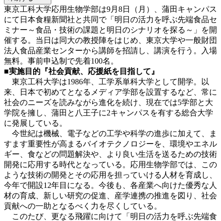
東京工科大学応用生物学部は9月8日（月）、蒲田キャンパス
にて日本食糧新聞社と共同で「明日の活力を呼ぶ先端食品セ
ミナー～食品・技術の課題と明日のシナリオを探る～」を開
催する。当日は同大の教授陣をはじめ、東京大学や一般財団
法人食品産業センターから講師を招請し、講演を行う。入場
無料。事前申込制で先着100名。
■実施目的『社会貢献、応援紙を目指して』
東京工科大学は1986年、工学系単科大学として開学。以
来、日本で初めてとなるメディア学部を設置するなど、常に
社会のニーズを読みながら進化を続け、現在では5学部と大
学院を擁し、蒲田と八王子に2キャンパスを有する総合大学
に発展している。
今世紀は機械、電子などの工学や科学の進歩に加えて、ま
すます重要性が高まるバイオテクノロジーを、環境やエネル
ギー、食などの問題解決や、より良い生活を送るための技術
開発に応用する時代となっている。応用生物学部では、この
ような技術の開発とその応用を担っていける人材を育成し、
今年で開設12年目になる。今後も、各産業へ向けた優秀な人
材の育成、新しい研究の促進、産学連携の推進を図り、社会
貢献への一助となるべく力を尽くしている。
このたび、更なる飛躍に向けて「明日の活力を呼ぶ先端食