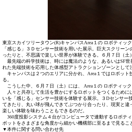
東京スカイツリータウン(R)キャンパスArea１の ロボティ
「感じる」３Ｄセンサー技術を用いた展示。巨大スクリーン
ったりと、不思議で楽しい世界が体験できる。６月７日（土
最先端の科学技術は、時には魔法のような、あるいはSF世界
れた先端技術を応用した体感型アトラクションゾーンとして
キャンパスは２つのエリアに分かれ、Area１ではロボット
る。
こうした中、６月７日（土）には、 Area１の ロボティック
人々と共存して生活を豊かにするロボットをつくるためには、
いを「感じる」センサー技術を体験する展示。３Dセンサー
てきたり、丸い球が飛んできてぶつかり合ったり、現実と違
楽しい体験を味わうこともできるのだ。
360度投影システム４台がコンピュータで連動するロボティ
ボットをさまざまな角度から細かい機構部に至るまで見ることが
▼本件に関する問い合わせ先