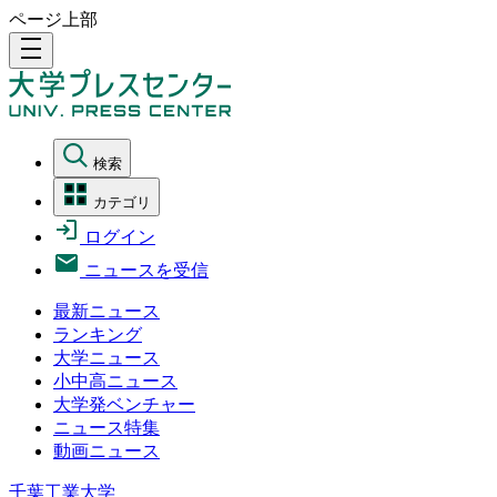
ページ上部
density_medium
検索
カテゴリ
ログイン
ニュースを受信
最新ニュース
ランキング
大学ニュース
小中高ニュース
大学発ベンチャー
ニュース特集
動画ニュース
千葉工業大学