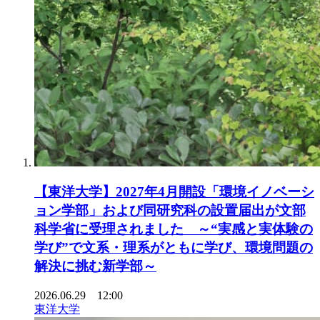
【東洋大学】2027年4月開設「環境イノベーシ
ョン学部」および同研究科の設置届出が文部
科学省に受理されました ～“実感と実体験の
学び”で文系・理系がともに学び、環境問題の
解決に挑む新学部～
2026.06.29 12:00
東洋大学