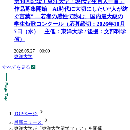
第40回記念！東洋大学「現代学生百人一首」
作品募集開始 AI時代に大切にしたい“人が紡
ぐ言葉” ―若者の感性で詠む、国内最大級の
学生短歌コンクール（応募締切：2026年10月
7日（水） 主催：東洋大学 / 後援：文部科学
省）
2026.05.27 00:00
東洋大学
すべてを見る
chevron_forward
TOPページ
chevron_forward
最新ニュース
東洋大学が「東洋大学留学フェア」を開催