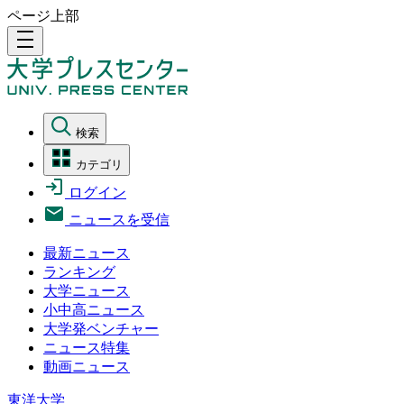
ページ上部
density_medium
検索
カテゴリ
ログイン
ニュースを受信
最新ニュース
ランキング
大学ニュース
小中高ニュース
大学発ベンチャー
ニュース特集
動画ニュース
東洋大学