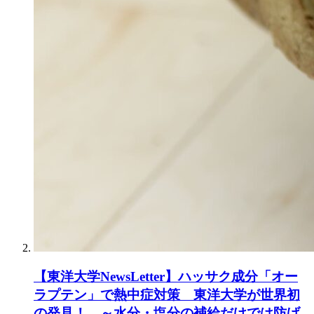
【東洋大学NewsLetter】ハッサク成分「オー
ラプテン」で熱中症対策 東洋大学が世界初
の発見！ ～水分・塩分の補給だけでは防げ