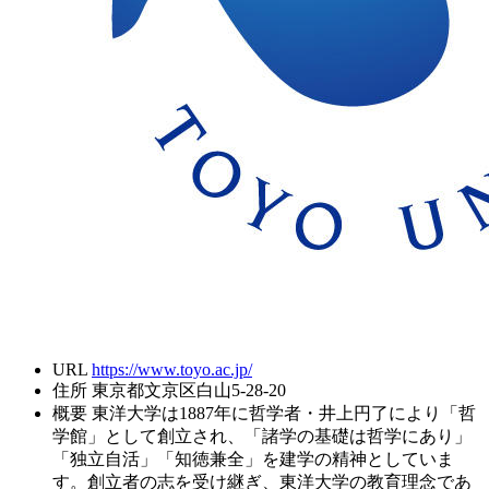
URL
https://www.toyo.ac.jp/
住所
東京都文京区白山5-28-20
概要
東洋大学は1887年に哲学者・井上円了により「哲
学館」として創立され、「諸学の基礎は哲学にあり」
「独立自活」「知徳兼全」を建学の精神としていま
す。創立者の志を受け継ぎ、東洋大学の教育理念であ