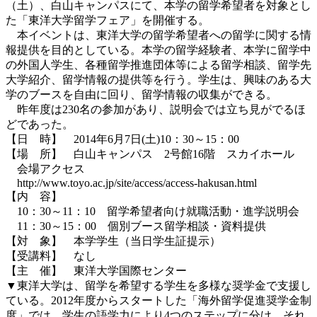
（土）、白山キャンパスにて、本学の留学希望者を対象とし
た「東洋大学留学フェア」を開催する。
本イベントは、東洋大学の留学希望者への留学に関する情
報提供を目的としている。本学の留学経験者、本学に留学中
の外国人学生、各種留学推進団体等による留学相談、留学先
大学紹介、留学情報の提供等を行う。学生は、興味のある大
学のブースを自由に回り、留学情報の収集ができる。
昨年度は230名の参加があり、説明会では立ち見がでるほ
どであった。
【日 時】 2014年6月7日(土)10：30～15：00
【場 所】 白山キャンパス 2号館16階 スカイホール
会場アクセス
http://www.toyo.ac.jp/site/access/access-hakusan.html
【内 容】
10：30～11：10 留学希望者向け就職活動・進学説明会
11：30～15：00 個別ブース留学相談・資料提供
【対 象】 本学学生（当日学生証提示）
【受講料】 なし
【主 催】 東洋大学国際センター
▼東洋大学は、留学を希望する学生を多様な奨学金で支援し
ている。2012年度からスタートした「海外留学促進奨学金制
度」では、学生の語学力により4つのステップに分け、それ