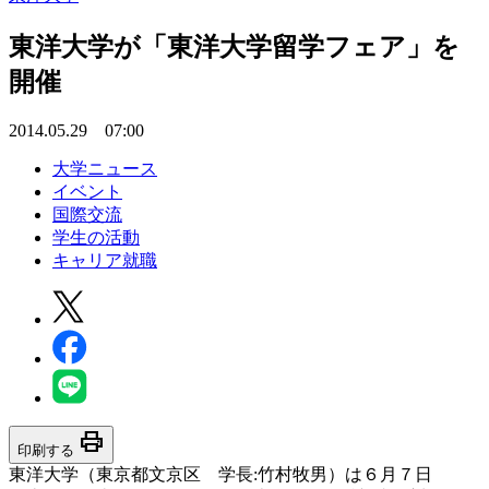
東洋大学が「東洋大学留学フェア」を
開催
2014.05.29 07:00
大学ニュース
イベント
国際交流
学生の活動
キャリア就職
print
印刷する
東洋大学（東京都文京区 学長:竹村牧男）は６月７日