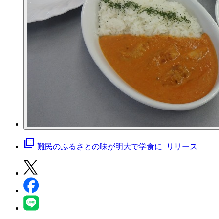
picture_as_pdf
難民のふるさとの味が明大で学食に_リリース