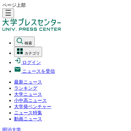
ページ上部
density_medium
検索
カテゴリ
ログイン
ニュースを受信
最新ニュース
ランキング
大学ニュース
小中高ニュース
大学発ベンチャー
ニュース特集
動画ニュース
明治大学