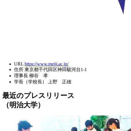
URL
https://www.meiji.ac.jp/
住所
東京都千代田区神田駿河台1-1
理事長
柳谷 孝
学長（学校長）
上野 正雄
最近のプレスリリース
（明治大学）