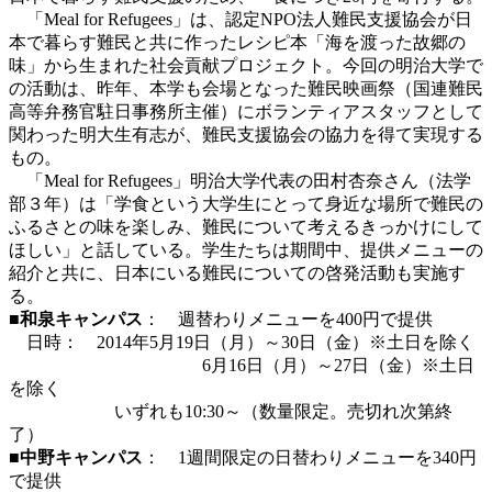
「Meal for Refugees」は、認定NPO法人難民支援協会が日
本で暮らす難民と共に作ったレシピ本「海を渡った故郷の
味」から生まれた社会貢献プロジェクト。今回の明治大学で
の活動は、昨年、本学も会場となった難民映画祭（国連難民
高等弁務官駐日事務所主催）にボランティアスタッフとして
関わった明大生有志が、難民支援協会の協力を得て実現する
もの。
「Meal for Refugees」明治大学代表の田村杏奈さん（法学
部３年）は「学食という大学生にとって身近な場所で難民の
ふるさとの味を楽しみ、難民について考えるきっかけにして
ほしい」と話している。学生たちは期間中、提供メニューの
紹介と共に、日本にいる難民についての啓発活動も実施す
る。
■和泉キャンパス
： 週替わりメニューを400円で提供
日時： 2014年5月19日（月）～30日（金）※土日を除く
6月16日（月）～27日（金）※土日
を除く
いずれも10:30～（数量限定。売切れ次第終
了）
■中野キャンパス
： 1週間限定の日替わりメニューを340円
で提供