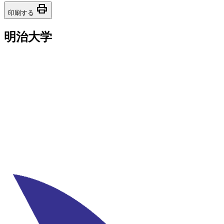
print
印刷する
明治大学