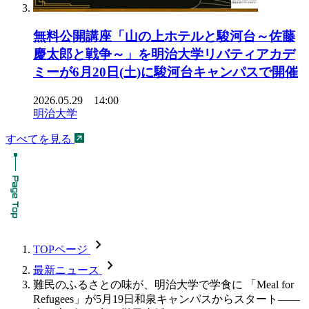
無料公開講座「山の上ホテルと駿河台～佐藤
慶太郎と戦争～」を明治大学リバティアカデ
ミーが6月20日(土)に駿河台キャンパスで開催
2026.05.29 14:00
明治大学
すべてを見る
chevron_forward
TOPページ
chevron_forward
最新ニュース
難民のふるさとの味が、明治大学で学食に 「Meal for
Refugees」が5月19日和泉キャンパスからスタート――