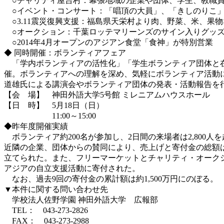
○チャリティ屋台村：幕張地域の企業や団体、学生、教職員
○イベント・コンサート：「唱頂の大員」、「きしのりこ」
○3.11震災復興支援：福島県天栄村より肉、野菜、米、果
○オークション：千葉ロッテマリーンズのサイン入りグッズ
○2014年4月オープンのアジアン食堂「食神」が特別営業
◆ 同時開催：ボランティアフェア
「学内ボランティアの活性化」「学生ボランティア団体と在
催。ボランティアへの理解を深め、気軽にボランティア活動
道雄氏による講演会やボランティア団体の発表・活動報告を
【会 場】 神田外語大学5号館 ミレニアムハウスホール
【日 時】 5月18日（日）
11:00～15:00
◆昨年度開催実績
ボランティア約200名が参加し、2日間の来場者は2,800人
近隣の企業、団体からの賛同により、売上げと寄付金の総額は
立てられた。また、フリーマーケットとチャリティ・オークシ
アジアの自立支援活動に寄付された。
なお、過去9回の寄付金の累計額は約1,500万円にのぼる。
▼本件に関する問い合わせ先
学校法人佐野学園 神田外語大学 広報部
TEL： 043-273-2826
FAX： 043-273-2988