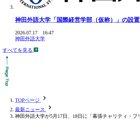
神田外語大学「国際経営学部（仮称）」の設置
2026.07.17 16:47
神田外語大学
すべてを見る
chevron_forward
TOPページ
chevron_forward
最新ニュース
神田外語大学が5月17日、18日に「幕張チャリティ・