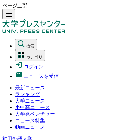
ページ上部
density_medium
検索
カテゴリ
ログイン
ニュースを受信
最新ニュース
ランキング
大学ニュース
小中高ニュース
大学発ベンチャー
ニュース特集
動画ニュース
神田外語大学