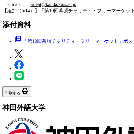
E-mail：
prdept@kanda.kuis.ac.jp
【追加（5/14）】「第10回幕張チャリティ・フリーマーケ
添付資料
picture_as_pdf
「第10回幕張チャリティ・フリーマーケット」ポス
print
印刷する
神田外語大学