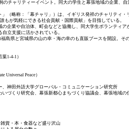
ce）が主催する恒例のチャリティーイベント。同大の学生と幕張地域
ト」（略称：「幕チャリ」）は、イギリス発祥のチャリティ・
「誰もが気軽にできる社会貢献・国際貢献」を目指している。
の企業や自治体、町会などと協働し、同大学生ボランティア
る自立支援に活かされている。
地の福島県と宮城県の山の幸・海の幸のも直販ブースを開設。そ
1-4-1）
versal Peace）
ー、神田外語大学グローバル・コミュニケーション研究所
わいづくり研究会、幕張新都心まちづくり協議会、幕張地域の
雑貨・本・食器など盛り沢山