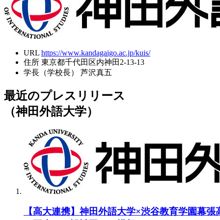
URL
https://www.kandagaigo.ac.jp/kuis/
住所
東京都千代田区内神田2-13-13
学長（学校長）
芦沢真五
最近のプレスリリース
（神田外語大学）
【高大連携】神田外語大学×渋谷教育学園幕張高