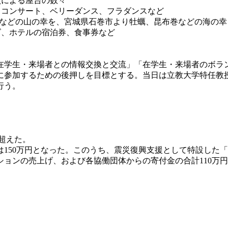
による屋台の数々
コンサート、ベリーダンス、フラダンスなど
物などの山の幸を、宮城県石巻市より牡蠣、昆布巻などの海の幸
、ホテルの宿泊券、食事券など
学生・来場者との情報交換と交流」「在学生・来場者のボラ
に参加するための後押しを目標とする。当日は立教大学特任教
行う。
を超えた。
150万円となった。このうち、震災復興支援として特設した「
ョンの売上げ、および各協働団体からの寄付金の合計110万