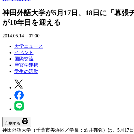
神田外語大学が5月17日、18日に「
が10年目を迎える
2014.05.14 07:00
大学ニュース
イベント
国際交流
産官学連携
学生の活動
print
印刷する
神田外語大学（千葉市美浜区／学長：酒井邦弥）は、5月17