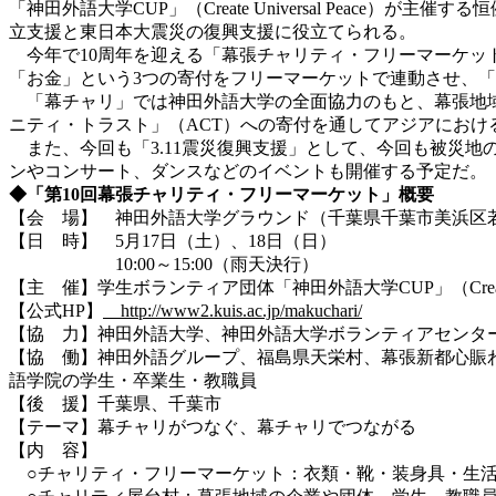
「神田外語大学CUP」（Create Universal Pea
立支援と東日本大震災の復興支援に役立てられる。
今年で10周年を迎える「幕張チャリティ・フリーマーケッ
「お金」という3つの寄付をフリーマーケットで連動させ、
「幕チャリ」では神田外語大学の全面協力のもと、幕張地域
ニティ・トラスト」（ACT）への寄付を通してアジアにおけ
また、今回も「3.11震災復興支援」として、今回も被災
ンやコンサート、ダンスなどのイベントも開催する予定だ。
◆「第10回幕張チャリティ・フリーマーケット」概要
【会 場】 神田外語大学グラウンド（千葉県千葉市美浜区若葉
【日 時】 5月17日（土）、18日（日）
10:00～15:00（雨天決行）
【主 催】学生ボランティア団体「神田外語大学CUP」（Create Uni
【公式HP】
http://www2.kuis.ac.jp/makuchari/
【協 力】神田外語大学、神田外語大学ボランティアセンタ
【協 働】神田外語グループ、福島県天栄村、幕張新都心賑
語学院の学生・卒業生・教職員
【後 援】千葉県、千葉市
【テーマ】幕チャリがつなぐ、幕チャリでつながる
【内 容】
○チャリティ・フリーマーケット：衣類・靴・装身具・生活