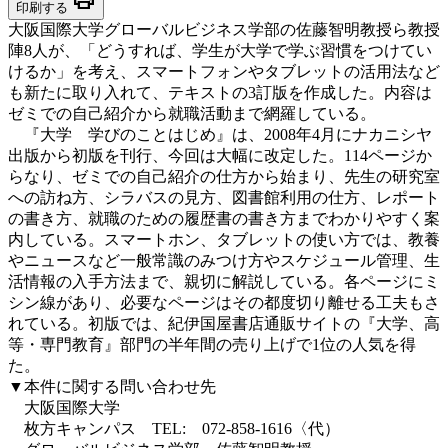
印刷する
大阪国際大学グローバルビジネス学部の佐藤智明教授ら教授
陣8人が、「どうすれば、学生が大学で学ぶ習慣をつけてい
けるか」を考え、スマートフォンやタブレットの活用法など
も新たに取り入れて、テキストの3訂版を作成した。内容は
ゼミでの自己紹介から就職活動まで網羅している。
『大学 学びのことはじめ』は、2008年4月にナカニシヤ
出版から初版を刊行、今回は大幅に改定した。114ページか
らなり、ゼミでの自己紹介の仕方から始まり、先生の研究室
への訪ね方、シラバスの見方、図書館利用の仕方、レポート
の書き方、就職のための履歴書の書き方までわかりやすく案
内している。スマートホン、タブレットの使い方では、教養
やニュースなど一般常識のみつけ方やスケジュール管理、生
活情報の入手方法まで、親切に解説している。各ページにミ
シン線があり、必要なページはその都度切り離せる工夫もさ
れている。初版では、紀伊国屋書店通販サイトの『大学、高
等・専門教育』部門の半年間の売り上げで1位の人気を得
た。
▼本件に関する問い合わせ先
大阪国際大学
枚方キャンパス TEL: 072-858-1616〈代）