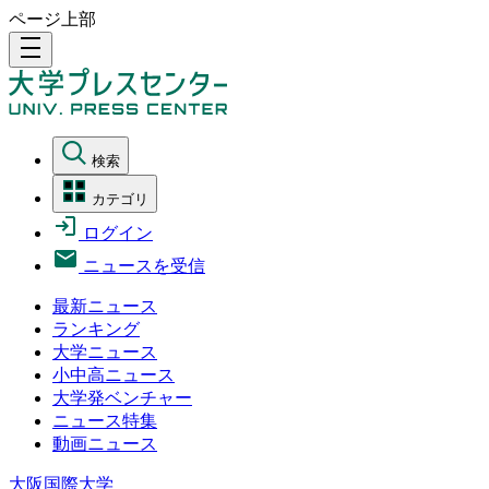
ページ上部
density_medium
検索
カテゴリ
ログイン
ニュースを受信
最新ニュース
ランキング
大学ニュース
小中高ニュース
大学発ベンチャー
ニュース特集
動画ニュース
大阪国際大学