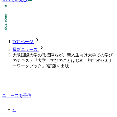
chevron_forward
TOPページ
chevron_forward
最新ニュース
大阪国際大学の教授陣らが、新入生向け大学での学び
のテキスト『大学 学びのことはじめ 初年次セミナ
ーワークブック』3訂版を出版
ニュースを受信
x