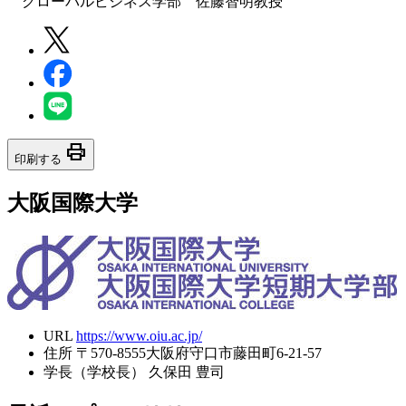
グローバルビジネス学部 佐藤智明教授
print
印刷する
大阪国際大学
URL
https://www.oiu.ac.jp/
住所
〒570-8555大阪府守口市藤田町6-21-57
学長（学校長）
久保田 豊司