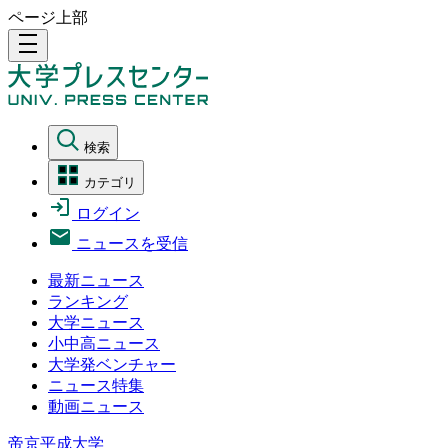
ページ上部
density_medium
検索
カテゴリ
ログイン
ニュースを受信
最新ニュース
ランキング
大学ニュース
小中高ニュース
大学発ベンチャー
ニュース特集
動画ニュース
帝京平成大学