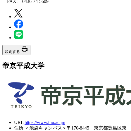
FAX: 0436-74-5609
print
印刷する
帝京平成大学
URL
https://www.thu.ac.jp/
住所
＜池袋キャンパス＞〒170-8445 東京都豊島区東