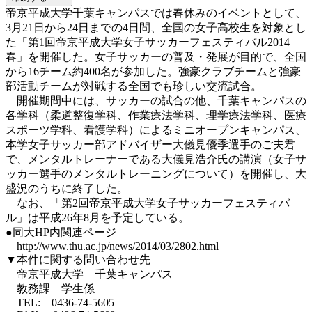
帝京平成大学千葉キャンパスでは春休みのイベントとして、
3月21日から24日までの4日間、全国の女子高校生を対象とし
た「第1回帝京平成大学女子サッカーフェスティバル2014
春」を開催した。女子サッカーの普及・発展が目的で、全国
から16チーム約400名が参加した。強豪クラブチームと強豪
部活動チームが対戦する全国でも珍しい交流試合。
開催期間中には、サッカーの試合の他、千葉キャンパスの
各学科（柔道整復学科、作業療法学科、理学療法学科、医療
スポーツ学科、看護学科）によるミニオープンキャンパス、
本学女子サッカー部アドバイザー大儀見優季選手のご夫君
で、メンタルトレーナーである大儀見浩介氏の講演（女子サ
ッカー選手のメンタルトレーニングについて）を開催し、大
盛況のうちに終了した。
なお、「第2回帝京平成大学女子サッカーフェスティバ
ル」は平成26年8月を予定している。
●同大HP内関連ページ
http://www.thu.ac.jp/news/2014/03/2802.html
▼本件に関する問い合わせ先
帝京平成大学 千葉キャンパス
教務課 学生係
TEL: 0436-74-5605