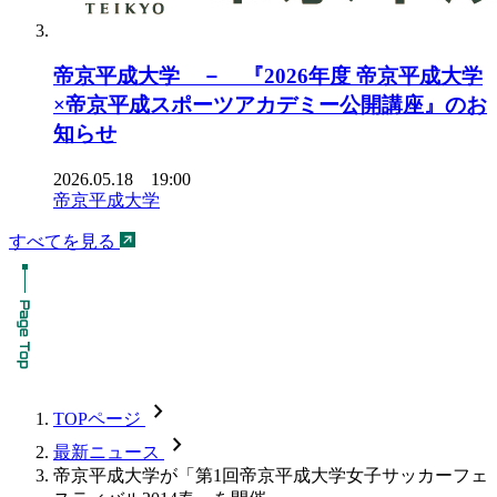
帝京平成大学 － 『2026年度 帝京平成大学
×帝京平成スポーツアカデミー公開講座』のお
知らせ
2026.05.18 19:00
帝京平成大学
すべてを見る
chevron_forward
TOPページ
chevron_forward
最新ニュース
帝京平成大学が「第1回帝京平成大学女子サッカーフェ