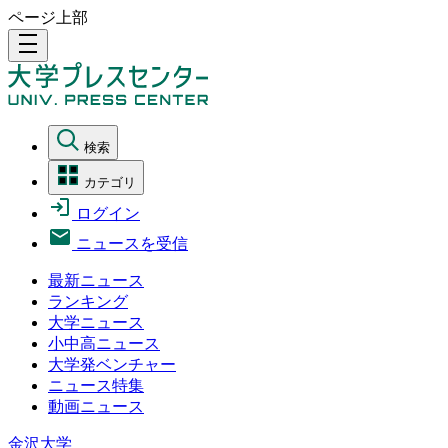
ページ上部
density_medium
検索
カテゴリ
ログイン
ニュースを受信
最新ニュース
ランキング
大学ニュース
小中高ニュース
大学発ベンチャー
ニュース特集
動画ニュース
金沢大学