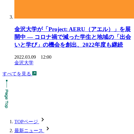
金沢大学が「Project: AERU（アエル）」を展
開中 — コロナ禍で減った学生と地域の「出会
いと学び」の機会を創出、2022年度も継続
2022.03.09 12:00
金沢大学
すべてを見る
chevron_forward
TOPページ
chevron_forward
最新ニュース