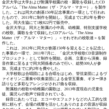
金沢大学は大学および附属学校園の校・園歌を収録したCD
アルバム「The Alma Matter（ザ・アルマ・マター）」を製作
した。これは同大の創基150年記念事業の一環として行われ
たもので、2011年に制作を開始し、完成までに約2年を費や
した。同大生協にて1枚822円で販売中。
金沢大学は、同大と附属の小中高、幼稚園、特別支援学校
の校歌、園歌を全て収録したCDアルバム「The Alma
Matter（ザ・アルマ・マター）」＜それぞれの校歌達＞を製
作した。
これは、2012年に同大が創基150年を迎えることを記念し
た事業の一環で、2011年7月に、「金沢大学校歌CD音源制作
プロジェクト」として制作を開始。企画、立案から演奏、録
音作業に至るまで同大関係者のみで行い、総勢309人が参
加。完成までに約2年を費やした。
大学校歌は合唱団による合唱をはじめ、管弦楽団によるヴ
ァイオリン二重奏や吹奏楽団による金管五重奏、ギター弾き
語りなど多彩なアレンジがされ27曲を収録。
附属校の校歌や幼稚園の園歌は、2013年度現在の児童生
徒、園児らの歌声で録音されている。
録音にあたっては、エコーやエフェクトなどの人工的な技
術に頼らず、会場の残響を活かしたありのままの音源が収録