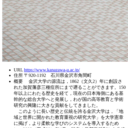
URL
https://www.kanazawa-u.ac.jp/
住所
〒920-1192 石川県金沢市角間町
概要
金沢大学の源流は，1862（文久2）年に創設さ
れた加賀藩彦三種痘所にまで遡ることができます。150
年以上にわたる歴史を経て，現在の日本海側にある基
幹的な総合大学へと発展し，わが国の高等教育と学術
研究の興隆に大きな貢献をしてきました。
このように長い歴史と伝統を誇る金沢大学は，「地
域と世界に開かれた教育重視の研究大学」を大学憲章
に掲げ，より柔軟な学びのシステムを導入するため