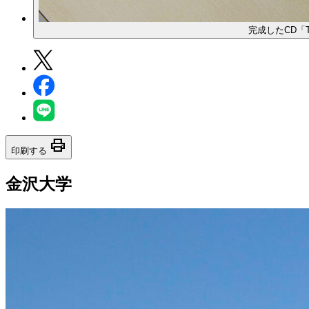
完成したCD「The
print
印刷する
金沢大学