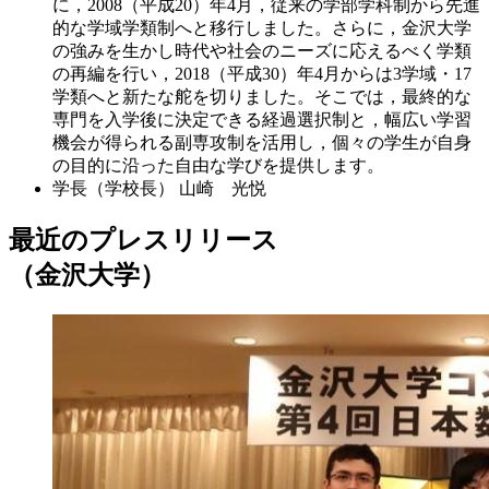
に，2008（平成20）年4月，従来の学部学科制から先進
的な学域学類制へと移行しました。さらに，金沢大学
の強みを生かし時代や社会のニーズに応えるべく学類
の再編を行い，2018（平成30）年4月からは3学域・17
学類へと新たな舵を切りました。そこでは，最終的な
専門を入学後に決定できる経過選択制と，幅広い学習
機会が得られる副専攻制を活用し，個々の学生が自身
の目的に沿った自由な学びを提供します。
学長（学校長）
山崎 光悦
最近のプレスリリース
（金沢大学）