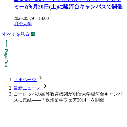
ミーが6月20日(土)に駿河台キャンパスで開催
2026.05.29 14:00
明治大学
すべてを見る
chevron_forward
TOPページ
chevron_forward
最新ニュース
ヨーロッパの高等教育機関が明治大学駿河台キャンパ
スに集結――「欧州留学フェア2014」を開催