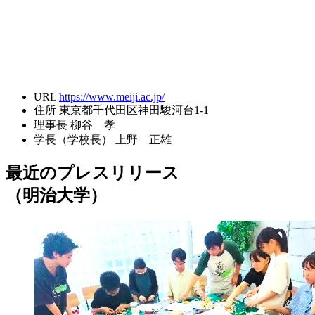
URL
https://www.meiji.ac.jp/
住所
東京都千代田区神田駿河台1-1
理事長
柳谷 孝
学長（学校長）
上野 正雄
最近のプレスリリース
（明治大学）