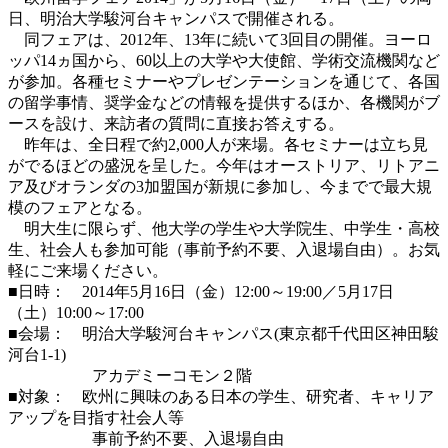
日、明治大学駿河台キャンパスで開催される。
同フェアは、2012年、13年に続いて3回目の開催。ヨーロ
ッパ14ヵ国から、60以上の大学や大使館、学術交流機関など
が参加。各種セミナーやプレゼンテーションを通じて、各国
の留学事情、奨学金などの情報を提供するほか、各機関がブ
ースを設け、来訪者の質問に直接お答えする。
昨年は、全日程で約2,000人が来場。各セミナーは立ち見
がでるほどの盛況を呈した。今年はオーストリア、リトアニ
ア及びオランダの3加盟国が新規に参加し、今までで最大規
模のフェアとなる。
明大生に限らず、他大学の学生や大学院生、中学生・高校
生、社会人も参加可能（事前予約不要、入退場自由）。お気
軽にご来場ください。
■日時： 2014年5月16日（金）12:00～19:00／5月17日
（土）10:00～17:00
■会場： 明治大学駿河台キャンパス(東京都千代田区神田駿
河台1-1)
アカデミーコモン２階
■対象： 欧州に興味のある日本の学生、研究者、キャリア
アップを目指す社会人等
事前予約不要、入退場自由