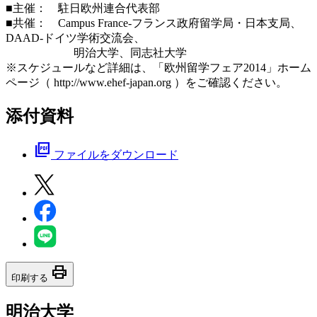
■主催： 駐日欧州連合代表部
■共催： Campus France-フランス政府留学局・日本支局、
DAAD-ドイツ学術交流会、
明治大学、同志社大学
※スケジュールなど詳細は、「欧州留学フェア2014」ホーム
ページ（ http://www.ehef-japan.org ）をご確認ください。
添付資料
picture_as_pdf
ファイルをダウンロード
print
印刷する
明治大学