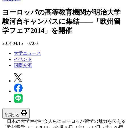
ヨーロッパの高等教育機関が明治大学
駿河台キャンパスに集結――「欧州留
学フェア2014」を開催
2014.04.15 07:00
大学ニュース
イベント
国際交流
print
印刷する
日本の大学生や社会人らにヨーロッパ留学の魅力を伝える
「欧州留学フェア2014」が5月16日（金）・17日（土）の両