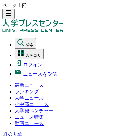
ページ上部
density_medium
検索
カテゴリ
ログイン
ニュースを受信
最新ニュース
ランキング
大学ニュース
小中高ニュース
大学発ベンチャー
ニュース特集
動画ニュース
明治大学