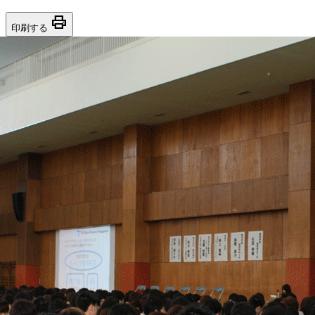
print
印刷する