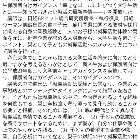
生保護者向けガイダンス「幸せなゴールに結びつく大学生活
とは――知っておきたい就活の最新事情――」を開催した。
講師は、日経BPヒット総合研究所所長・執行役員、日経
ウーマン前編集長の麓幸子氏。雇用問題に関する取材や採用
に関わる自身の業務経験と二人のお子様の就職活動体験の両
面を元に、近年企業が求める人材像から、大学生活を過ごす
ポイント、親として子どもの就職活動へのかかわり方につい
て講演を行った。
帝京大学ではこれから始まる大学生活を将来に向けてどう
過ごすかを考えるきっかけとして、新入生および保護者向け
に平成21年度より入学前キャリアガイダンスを実施してお
り、保護者向けガイダンスは、そのガイダンスの1つ。
講演の中で麓氏は「就職活動は受験とは異なり、企業の人
事戦略とのマッチングやタイミングによって結果が左右さ
れ、子どもたちは就職活動の中で、全否定されるような経験
を何度もする。親は辛抱強く寄り添って見守り続けることが
必要」と指摘。そのためには、（1）親の時代と全く異なる
就職活動事情であることを理解する、（2）子どもの就業観
を養うサポートをするために、まず親が、自分の仕事や働く
上でのやりがいを語る、（3）子どもの希望する企業や職
業、自己分析についてなど、親子の対話の中で就職活動の軸