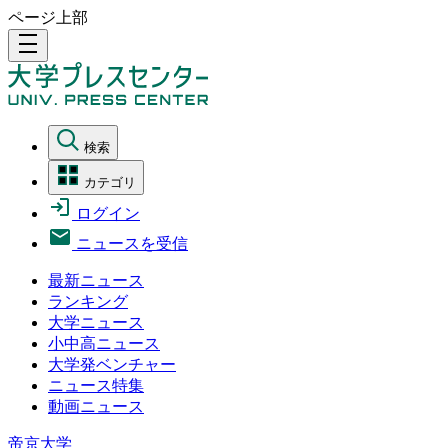
ページ上部
density_medium
検索
カテゴリ
ログイン
ニュースを受信
最新ニュース
ランキング
大学ニュース
小中高ニュース
大学発ベンチャー
ニュース特集
動画ニュース
帝京大学