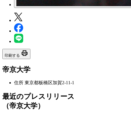
print
印刷する
帝京大学
住所
東京都板橋区加賀2-11-1
最近のプレスリリース
（帝京大学）