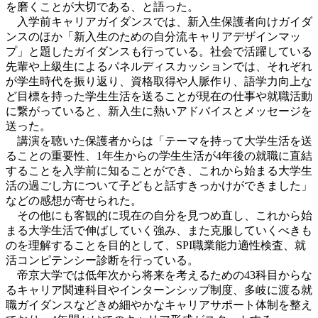
を磨くことが大切である、と語った。
入学前キャリアガイダンスでは、新入生保護者向けガイダ
ンスのほか「新入生のための自分流キャリアデザインマッ
プ」と題したガイダンスも行っている。社会で活躍している
先輩や上級生によるパネルディスカッションでは、それぞれ
が学生時代を振り返り、資格取得や人脈作り、語学力向上な
ど目標を持った学生生活を送ることが現在の仕事や就職活動
に繋がっていると、新入生に熱いアドバイスとメッセージを
送った。
講演を聴いた保護者からは「テーマを持って大学生活を送
ることの重要性、1年生からの学生生活が4年後の就職に直結
することを入学前に知ることができ、これから始まる大学生
活の過ごし方について子どもと話すきっかけができました」
などの感想が寄せられた。
その他にも客観的に現在の自分を見つめ直し、これから始
まる大学生活で伸ばしていく強み、また克服していくべきも
のを理解することを目的として、SPI職業能力適性検査、就
活コンピテンシー診断を行っている。
帝京大学では低年次から将来を考えるための43科目からな
るキャリア関連科目やインターンシップ制度、多岐に渡る就
職ガイダンスなどきめ細やかなキャリアサポート体制を整え