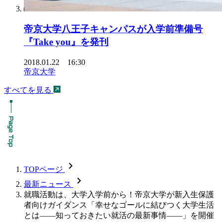
帝京大学八王子キャンパスが入学前準備号
『Take you』を発刊
2018.01.22 16:30
帝京大学
すべてを見る
chevron_forward
TOPページ
chevron_forward
最新ニュース
就職活動は、大学入学前から！帝京大学が新入生保護
者向けガイダンス「幸せなゴールに結びつく大学生活
とは――知っておきたい就活の最新事情――」を開催