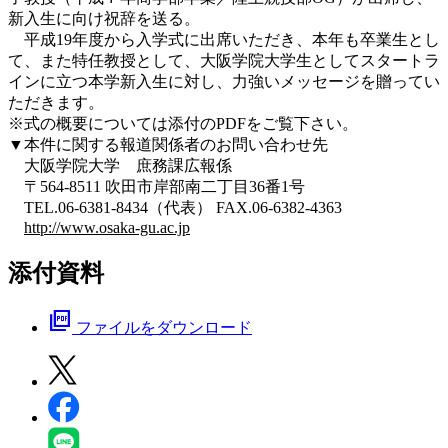
新入生に向け祝辞を送る。
平成19年度から入学式に出席いただき、本年も卒業生とし
て、また特任教授として、大阪学院大学生としてスタートラ
インに立つ本学新入生に対し、力強いメッセージを贈ってい
ただきます。
※式の概要については添付のPDFをご覧下さい。
▼本件に関する報道関係者のお問い合わせ先
大阪学院大学 庶務課広報係
〒564-8511 吹田市岸部南二丁目36番1号
TEL.06-6381-8434（代表） FAX.06-6382-4363
http://www.osaka-gu.ac.jp
添付資料
picture_as_pdf
ファイルをダウンロード