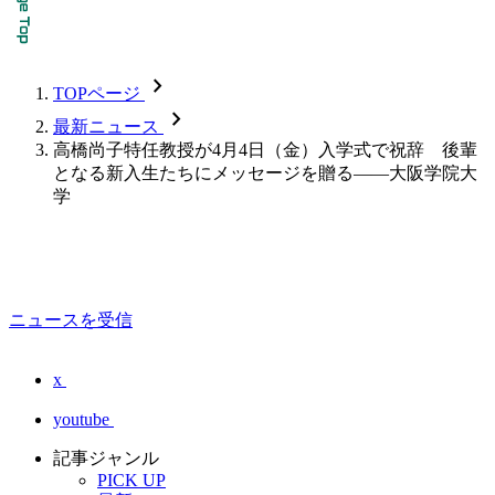
chevron_forward
TOPページ
chevron_forward
最新ニュース
高橋尚子特任教授が4月4日（金）入学式で祝辞 後輩
となる新入生たちにメッセージを贈る――大阪学院大
学
ニュースを受信
x
youtube
記事ジャンル
PICK UP