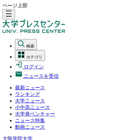
ページ上部
density_medium
検索
カテゴリ
ログイン
ニュースを受信
最新ニュース
ランキング
大学ニュース
小中高ニュース
大学発ベンチャー
ニュース特集
動画ニュース
大阪学院大学