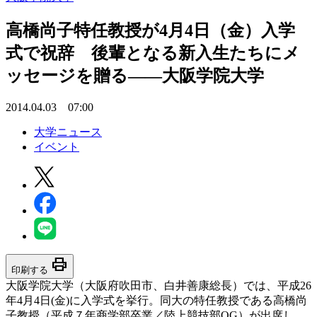
高橋尚子特任教授が4月4日（金）入学
式で祝辞 後輩となる新入生たちにメ
ッセージを贈る――大阪学院大学
2014.04.03 07:00
大学ニュース
イベント
print
印刷する
大阪学院大学（大阪府吹田市、白井善康総長）では、平成26
年4月4日(金)に入学式を挙行。同大の特任教授である高橋尚
子教授（平成７年商学部卒業／陸上競技部OG）が出席し、