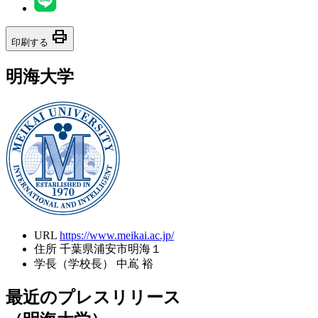
print
印刷する
明海大学
URL
https://www.meikai.ac.jp/
住所
千葉県浦安市明海１
学長（学校長）
中嶌 裕
最近のプレスリリース