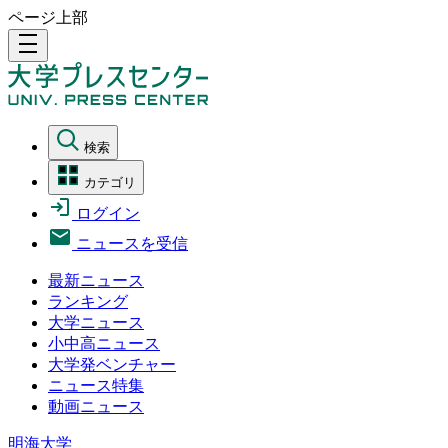
ページ上部
density_medium
検索
カテゴリ
ログイン
ニュースを受信
最新ニュース
ランキング
大学ニュース
小中高ニュース
大学発ベンチャー
ニュース特集
動画ニュース
明海大学