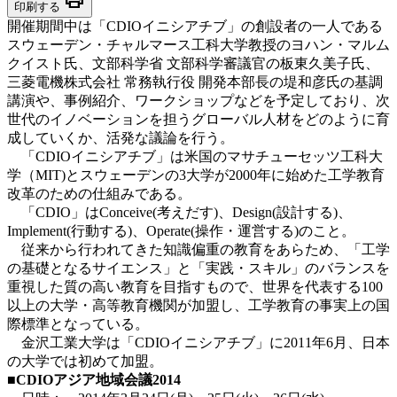
印刷する
開催期間中は「CDIOイニシアチブ」の創設者の一人である
スウェーデン・チャルマース工科大学教授のヨハン・マルム
クイスト氏、文部科学省 文部科学審議官の板東久美子氏、
三菱電機株式会社 常務執行役 開発本部長の堤和彦氏の基調
講演や、事例紹介、ワークショップなどを予定しており、次
世代のイノベーションを担うグローバル人材をどのように育
成していくか、活発な議論を行う。
「CDIOイニシアチブ」は米国のマサチューセッツ工科大
学（MIT)とスウェーデンの3大学が2000年に始めた工学教育
改革のための仕組みである。
「CDIO」はConceive(考えだす)、Design(設計する)、
Implement(行動する)、Operate(操作・運営する)のこと。
従来から行われてきた知識偏重の教育をあらため、「工学
の基礎となるサイエンス」と「実践・スキル」のバランスを
重視した質の高い教育を目指すもので、世界を代表する100
以上の大学・高等教育機関が加盟し、工学教育の事実上の国
際標準となっている。
金沢工業大学は「CDIOイニシアチブ」に2011年6月、日本
の大学では初めて加盟。
■CDIOアジア地域会議2014