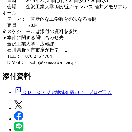
日時： 2014年3月24日(月)・25日(火)・26日(水)
会場： 金沢工業大学 扇が丘キャンパス 酒井メモリアル
ホール
テーマ： 革新的な工学教育の次なる展開
定員： 120名
※スケジュールは添付の資料を参照
▼本件に関する問い合わせ先
金沢工業大学 広報課
石川県野々市市扇が丘７－１
TEL： 076-246-4784
E-Mail： koho@kanazawa-it.ac.jp
添付資料
picture_as_pdf
ＣＤＩＯアジア地域会議2014 プログラム