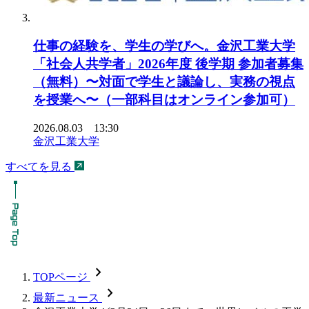
仕事の経験を、学生の学びへ。金沢工業大学
「社会人共学者」2026年度 後学期 参加者募集
（無料）〜対面で学生と議論し、実務の視点
を授業へ〜（一部科目はオンライン参加可）
2026.08.03 13:30
金沢工業大学
すべてを見る
chevron_forward
TOPページ
chevron_forward
最新ニュース