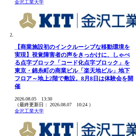
金沢工業大学
【商業施設初のインクルーシブな移動環境を
実現】視覚障害者の声をきっかけに、しゃべ
る点字ブロック「コード化点字ブロック」を
東京・錦糸町の商業ビル「楽天地ビル」地下
フロア～地上2階で敷設。8月8日は体験会を開
催
2026.08.05 13:30
（最終更新日：
2026.08.07 10:24
）
金沢工業大学