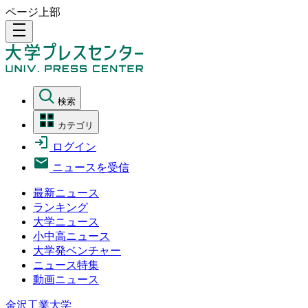
ページ上部
density_medium
検索
カテゴリ
ログイン
ニュースを受信
最新ニュース
ランキング
大学ニュース
小中高ニュース
大学発ベンチャー
ニュース特集
動画ニュース
金沢工業大学