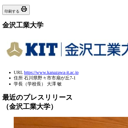
print
印刷する
金沢工業大学
URL
https://www.kanazawa-it.ac.jp
住所
石川県野々市市扇が丘7-1
学長（学校長）
大澤 敏
最近のプレスリリース
（金沢工業大学）