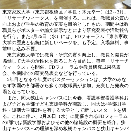
東京家政大学（東京都板橋区／学長：木元幸一）は2～3月、
「リサーチウィークス」を開催する。これは、教職員の質の
向上および学生の教育の充実を目的としたもの。期間中は教
職員らがポスターや論文展示などにより研究発表や活動報告
を行う。また2月26日（水）には、FDフォーラム「東京家政
大学の歴史と伝統に新しいページを」も予定。入場無料、事
前申し込み不要。
東京家政大学では教育・研究の質を向上し、教員と職員が
協働して大学の活性化を図ることを目的に、毎年「リサーチ
ウィークス」を開催。FDフォーラムや教員研究成果発表
会、各機関での研究発表会などを行っている。
5年目となる今年度のポスターセッションは、大学のみな
らず学園の各部署から多くの教職員が参加。充実した発表の
場となっている。
また、同大狭山キャンパスには今春、看護学部看護学科お
よび子ども学部子ども支援学科が開設し、同大は4学部11学
科・短期大学部2科を有する大学として新しいスタートを切
る。これに伴い、2月26日（水）に開催されるFDフォーラム
のI部では新設学部およびその他の諸施設の概要を紹介。狭
山キャンパスへの理解を深め板橋キャンパスと狭山キャンパ