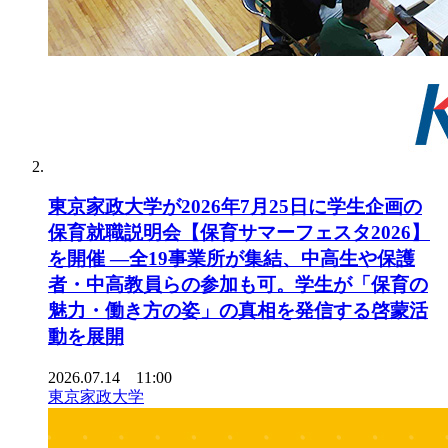
東京家政大学が2026年7月25日に学生企画の
保育就職説明会【保育サマーフェスタ2026】
を開催 ―全19事業所が集結、中高生や保護
者・中高教員らの参加も可。学生が「保育の
魅力・働き方の姿」の真相を発信する啓蒙活
動を展開
2026.07.14 11:00
東京家政大学