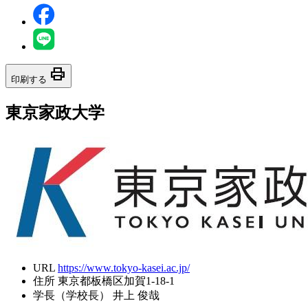
print
印刷する
東京家政大学
URL
https://www.tokyo-kasei.ac.jp/
住所
東京都板橋区加賀1-18-1
学長（学校長）
井上 俊哉