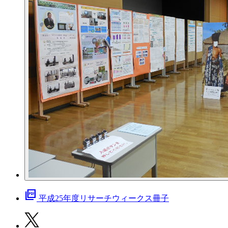
picture_as_pdf
平成25年度リサーチウィークス冊子