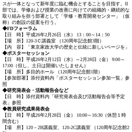
スが一体となって新年度に臨む機会とすることを目指す。II
部では、学修および授業の改善に向けての組織的・継続的な
取り組みを担う部署として「学修・教育開発センター」（仮
称）の創設の提案を行う。
◆FDフォーラム
【日 時】平成26年2月26日（水） 13：00～14：50
【場 所】120-3Ｃ講義室 （120周年記念館3階）
【内 容】「東京家政大学の歴史と伝統に新しいページを」
◆ポスターセッション
【日 時】平成26年2月12日（水）～2月28日（金） 9:00～
17:00（但し、土日は開催いたしません）
【場 所】多目的ホール （120周年記念館1階）
【参加部署】添付資料内「ポスターセッション参加一覧」参
照
◆研究発表会・活動報告会など
【日 時】添付資料内「研究発表会及び活動報告会等予定
表」参照
◆教員研究成果発表会
【日 時】平成26年2月28日（金） 10:00～16:30（休憩１時
間含む）
【場 所】120－2B講義室、120-2C講義室 （120周年記念館2