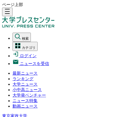
ページ上部
density_medium
検索
カテゴリ
ログイン
ニュースを受信
最新ニュース
ランキング
大学ニュース
小中高ニュース
大学発ベンチャー
ニュース特集
動画ニュース
東京家政大学