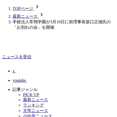
chevron_forward
TOPページ
chevron_forward
最新ニュース
学校法人常翔学園が3月10日に前理事長坂口正雄氏の
「お別れの会」を開催
ニュースを受信
x
youtube
記事ジャンル
PICK UP
最新ニュース
ランキング
大学ニュース
小中高ニュース