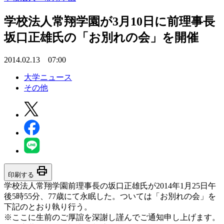
学校法人常翔学園が3月10日に前理事長
坂口正雄氏の「お別れの会」を開催
2014.02.13 07:00
大学ニュース
その他
print
印刷する
学校法人常翔学園前理事長の坂口正雄氏が2014年1月25日午
後5時55分、77歳にて永眠した。ついては「お別れの会」を
下記のとおり執り行う。
※ここに生前のご厚誼を深謝し謹んでご通知申し上げます。