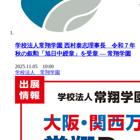
学校法人常翔学園 西村泰志理事長 令和７年
秋の叙勲「旭日中綬章」を受章 — 常翔学園
2025.11.05 10:00
学校法人 常翔学園