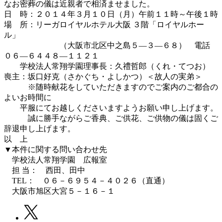
なお密葬の儀は近親者で相済ませました。
日 時：２０１４年３月１０日（月）午前１１時～午後１時
場 所：リーガロイヤルホテル大阪 ３階「ロイヤルホー
ル」
（大阪市北区中之島５―３―６８） 電話
０６―６４４８―１１２１
学校法人常翔学園理事長：久禮哲郎（くれ・てつお）
喪主：坂口好克（さかぐち・よしかつ）＜故人の実弟＞
※随時献花をしていただきますのでご案内のご都合の
よいお時間に
平服にてお越しくださいますようお願い申し上げます。
誠に勝手ながらご香典、ご供花、ご供物の儀は固くご
辞退申し上げます。
以 上
▼本件に関する問い合わせ先
学校法人常翔学園 広報室
担 当： 西田、田中
TEL： ０６－６９５４－４０２６（直通）
大阪市旭区大宮５－１６－１