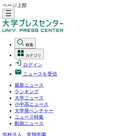
ページ上部
density_medium
検索
カテゴリ
ログイン
ニュースを受信
最新ニュース
ランキング
大学ニュース
小中高ニュース
大学発ベンチャー
ニュース特集
動画ニュース
学校法人 常翔学園