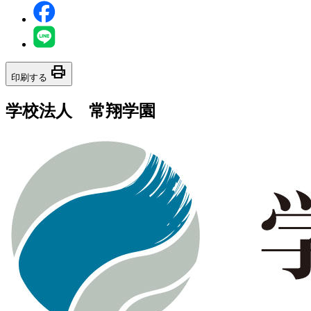
print
印刷する
学校法人 常翔学園