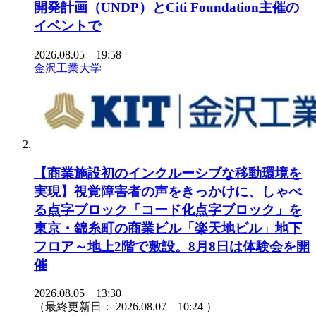
開発計画（UNDP）とCiti Foundation主催の
イベントで
2026.08.05 19:58
金沢工業大学
【商業施設初のインクルーシブな移動環境を
実現】視覚障害者の声をきっかけに、しゃべ
る点字ブロック「コード化点字ブロック」を
東京・錦糸町の商業ビル「楽天地ビル」地下
フロア～地上2階で敷設。8月8日は体験会を開
催
2026.08.05 13:30
（最終更新日：
2026.08.07 10:24
）