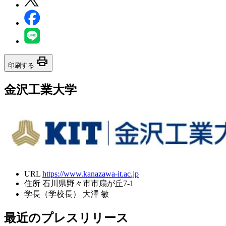
print
印刷する
金沢工業大学
URL
https://www.kanazawa-it.ac.jp
住所
石川県野々市市扇が丘7-1
学長（学校長）
大澤 敏
最近のプレスリリース