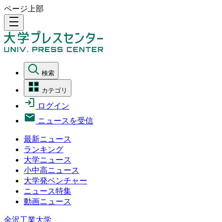
ページ上部
density_medium
検索
カテゴリ
ログイン
ニュースを受信
最新ニュース
ランキング
大学ニュース
小中高ニュース
大学発ベンチャー
ニュース特集
動画ニュース
金沢工業大学