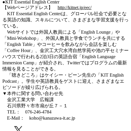
●KIT Essential English Center
【Webページアドレス】
http://kitnet.jp/eec/
KIT Essential English Centerは、グローバル社会で必要とな
る英語の知識、スキルについて、さまざまな学習支援を行っ
ている。
Webサイトでは外国人教員による「English Lounge」や
「Mini-Workshop」、外国人教員と学食でランチを共にする
「English Table」やコーヒーを飲みながら会話を楽しむ
「Coffee Hour」、金沢工大穴水湾自然学苑や池の平セミナー
ハウスで行われる2泊3日の英語合宿「English Language
Immersion Camp」が紹介され、Twitterではプログラムの最新
情報を見ることができる。
「聴きどころ」はケイシー・ビーン先生の「KIT English
Podcast」。学生や英語教員をゲストに迎え、さまざまなエ
ピソードが繰り広げられる。
▼本件に関する問い合わせ先
金沢工業大学 広報課
石川県野々市市扇が丘７－１
TEL： 076-246-4784
E-Mail： koho@kanazawa-it.ac.jp