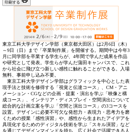
印刷する
東京工科大学デザイン学部（東京都大田区）は2月6日（木）
～9日（日）まで「卒業制作展」を開催する。期間中は今年3
月に同学部を卒業する学生らが、4年間で学んだ成果を作品
や研究として発表。学生らが学んだ蒲田キャンパスで、これ
から社会に飛び立つ新しい感性に触れることができる。入場
無料、事前申し込み不要。
東京工科大学デザイン学部はグラフィックを中心とした表
現手法と技術を修得する「視覚と伝達コース」、CM・アニ
メーション・CGなどの企画・提案・演出を学ぶ「映像と構
成コース」、インテリア・ディスプレイ・空間演出について
総合的な計画立案を学ぶ「空間と演出コース」の3コースを
設置。デザインに必要不可欠な発想力・表現力・思考力を磨
くための授業「感性演習」や、感性から生まれたアイデアを
具現化するためのディジタル技術を学ぶ「スキル演習」など
を通じてデザインマインドを持ち、広く社会で活躍できる人