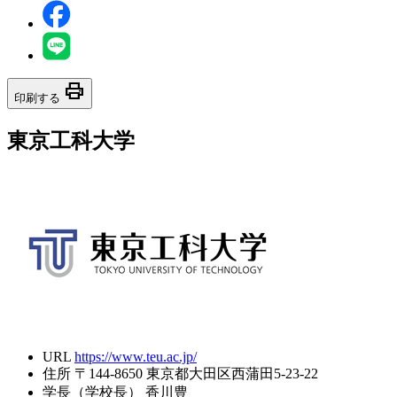
print
印刷する
東京工科大学
URL
https://www.teu.ac.jp/
住所
〒144-8650 東京都大田区西蒲田5-23-22
学長（学校長）
香川豊