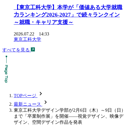
【東京工科大学】本学が「価値ある大学就職
力ランキング2026-2027」で続々ランクイン
～就職・キャリア支援～
2026.07.22 14:33
東京工科大学
すべてを見る
chevron_forward
TOPページ
chevron_forward
最新ニュース
東京工科大学デザイン学部が2月6日（木）～9日（日）
まで「卒業制作展」を開催――視覚デザイン、映像デ
ザイン、空間デザイン作品を発表