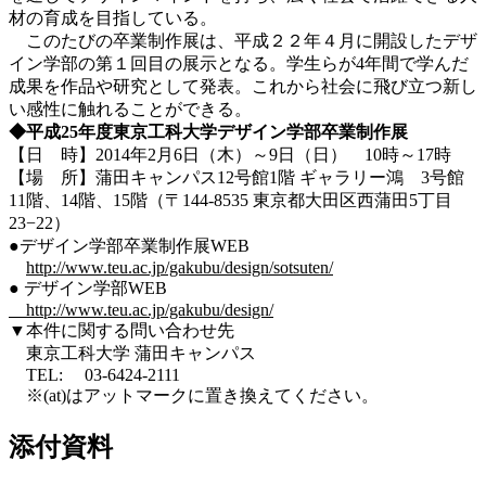
材の育成を目指している。
このたびの卒業制作展は、平成２２年４月に開設したデザ
イン学部の第１回目の展示となる。学生らが4年間で学んだ
成果を作品や研究として発表。これから社会に飛び立つ新し
い感性に触れることができる。
◆平成25年度東京工科大学デザイン学部卒業制作展
【日 時】2014年2月6日（木）～9日（日） 10時～17時
【場 所】蒲田キャンパス12号館1階 ギャラリー鴻 3号館
11階、14階、15階（〒144-8535 東京都大田区西蒲田5丁目
23−22）
●デザイン学部卒業制作展WEB
http://www.teu.ac.jp/gakubu/design/sotsuten/
● デザイン学部WEB
http://www.teu.ac.jp/gakubu/design/
▼本件に関する問い合わせ先
東京工科大学 蒲田キャンパス
TEL: 03-6424-2111
※(at)はアットマークに置き換えてください。
添付資料