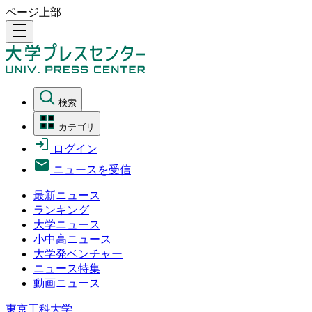
ページ上部
density_medium
検索
カテゴリ
ログイン
ニュースを受信
最新ニュース
ランキング
大学ニュース
小中高ニュース
大学発ベンチャー
ニュース特集
動画ニュース
東京工科大学