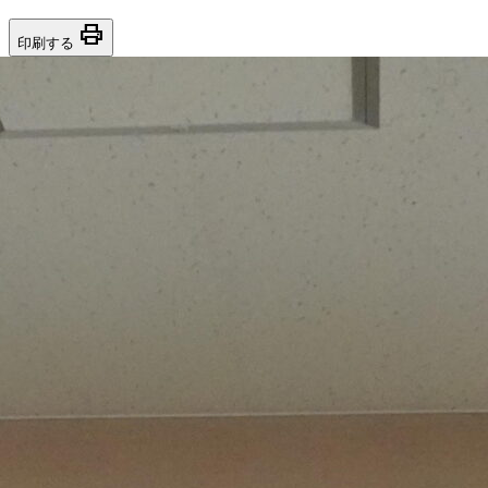
print
印刷する