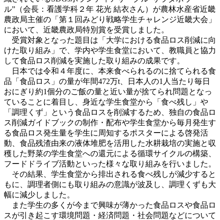
ル”（会長：看護学科２年 花光 結衣さん）が農林水産省近畿
農政局主催の「第１回みどり戦略学生チャレンジ近畿大会」
において、近畿農政局特別賞を受賞しました。
受賞対象となった題目は「大学における食品ロス削減に向
けた取り組み」で、学内や学生食堂において、教職員と協力
して食品ロス削減を実施した取り組みの成果です。
日本では令和４年度に、本来食べられるのに捨てられる食
品「食品ロス」の量が年間472万t、日本人の1人当たり毎日
おにぎり約1個分のご飯の量と近い量が捨てられ問題となっ
ていることに着目し、身近な学生食堂から「食べ残し」や
「調理くず」という食品ロスを削減するため、独自の食品ロ
ス削減ガイドブックの制作・配布や学生食堂から毎月発生す
る食品ロス発生量を学生に周知するポスターによる啓発活
動、食品残渣由来の液体堆肥を活用した水耕栽培の実施と収
穫した野菜の学生食堂への還元による循環サイクルの構築、
フードドライブ活動といった様々な取り組みを行いました。
その結果、学生食堂から排出される食べ残しが減少すると
もに、調理者側にも取り組みの意識が波及し、調理くずも大
幅に減少しました。
また学生の多くが今まで興味が薄かった食品ロスや食品ロ
スが引き起こす環境問題・経済問題・社会問題などについて