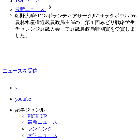
chevron_forward
最新ニュース
藍野大学SDGsボランティアサークル”サラダボウル”が
農林水産省近畿農政局主催の「第１回みどり戦略学生
チャレンジ近畿大会」で近畿農政局特別賞を受賞しま
した。
ニュースを受信
x
youtube
記事ジャンル
PICK UP
最新ニュース
ランキング
大学ニュース