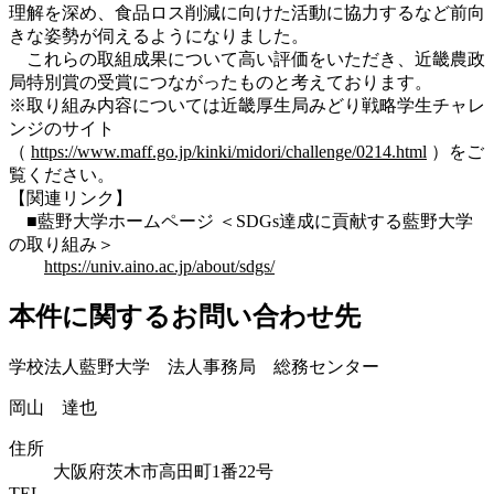
理解を深め、食品ロス削減に向けた活動に協力するなど前向
きな姿勢が伺えるようになりました。
これらの取組成果について高い評価をいただき、近畿農政
局特別賞の受賞につながったものと考えております。
※取り組み内容については近畿厚生局みどり戦略学生チャレ
ンジのサイト
（
https://www.maff.go.jp/kinki/midori/challenge/0214.html
）をご
覧ください。
【関連リンク】
■
藍野大学ホームページ ＜
SDGs達成に貢献する藍野大学
の取り組み＞
https://univ.aino.ac.jp/about/sdgs/
本件に関するお問い合わせ先
学校法人藍野大学 法人事務局 総務センター
岡山 達也
住所
大阪府茨木市高田町1番22号
TEL