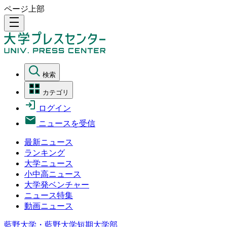
ページ上部
density_medium
検索
カテゴリ
ログイン
ニュースを受信
最新ニュース
ランキング
大学ニュース
小中高ニュース
大学発ベンチャー
ニュース特集
動画ニュース
藍野大学・藍野大学短期大学部