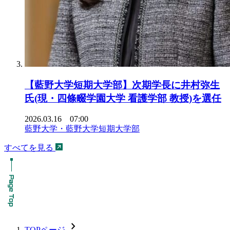
【藍野大学短期大学部】次期学長に井村弥生
氏(現・四條畷学園大学 看護学部 教授)を選任
2026.03.16 07:00
藍野大学・藍野大学短期大学部
すべてを見る
chevron_forward
TOPページ