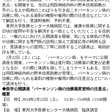
意点」を開催する。当日は同院神経内科の野本信篤助教が、
手のふるえや筋肉のこわばりを引き起こすパーキンソン病の
治療に用いられる薬剤の種類や服用の際の注意点などについ
て解説を行う。受講料無料、予約不要。
東邦大学医療センター大橋病院では、健康や医療に関する
日頃の疑問や不安を解消する一助としていただくことを目的
に、一般の人に向けた公開講座を開催。気になる病気の予防
や治療に関する専門医の説明に加えて質疑応答の時間も設
け、受講者からの質問に丁寧に回答するこの講座は、毎回好
評を博している。
2月22日（土）には、「パーキンソン病」をテーマに公開
講座を開催。パーキンソン病は進行期に治療薬の変更が必要
となるが、その際に体調を崩してしまうケースもある。当日
は同院神経内科の野本信篤助教が登壇し、パーキンソン病の
治療に用いられる薬剤の種類や服用の際の注意点などについ
て講演を行う。
◆医学公開講座「パーキンソン病の治療薬変更時の注意点」
概要
【日 時】2014年2月22日（土） 13:30～15:00頃（13:00開
場）
【会 場】東邦大学医療センター大橋病院 臨床講堂