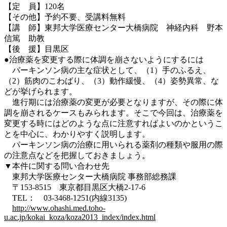
【定 員】120名
【その他】予約不要、受講料無料
【講 師】東邦大学医療センター大橋病院 神経内科 野本
信篤 助教
【後 援】目黒区
●治療薬を変更する際に体調を崩さないようにするには
パーキンソン病の主な症状として、（1）手のふるえ、
（2）筋肉のこわばり、（3）動作緩慢、（4）姿勢異常、な
どが挙げられます。
進行期には治療薬の変更が必要となりますが、その際に体
調を崩されるケースもみられます。そこで今回は、治療薬を
変更する時にはどのような点に注意すればよいのかというこ
とを中心に、わかりやすく説明します。
パーキンソン病の治療に用いられる薬剤の種類や服用の際
の注意点などを把握しておきましょう。
▼本件に関する問い合わせ先
東邦大学医療センター大橋病院 事務部総務課
〒153-8515 東京都目黒区大橋2-17-6
TEL： 03-3468-1251(内線3135)
http://www.ohashi.med.toho-
u.ac.jp/kokai_koza/koza2013_index/index.html