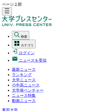
ページ上部
density_medium
検索
カテゴリ
ログイン
ニュースを受信
最新ニュース
ランキング
大学ニュース
小中高ニュース
大学発ベンチャー
ニュース特集
動画ニュース
東邦大学