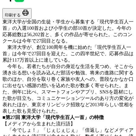
print
印刷する
東洋大学が全国の生徒・学生から募集する「現代学生百人一
首」の入選100首および小学生の部10首が決定した。今年の
応募総数は56,202首と、多くの作品が寄せられた。このコン
クールは今年で27回目となる。
東洋大学が、創立100周年を機に始めた「現代学生百人一
首」は今年で27回目を迎えた。この四半世紀で、応募作品は
累計117万首以上に達している。
今年も、若者たちが自分の身近な生活を見つめ、そこから
湧き出る想いを読み込んだ部活や勉強、将来の進路に関する
歌のほか、自分を取り巻く家族や友人への、普段なかなか口
に出せない感謝の想いを込めた歌が数多く寄せられた。ま
た、例年に比べ、スマートフォンやアプリ、SNSを題材にし
た歌が目立ち、コミュニケーションツールのあり方の変化が
表れたほか、東京オリンピック招致など2013年らしい世相を
表した歌も見受けられた。
■第27回 東洋大学「現代学生百人一首」の特徴
【メディアから生まれた流行語】
「今でしょ！」「じぇじぇじぇ」「倍返し」などメディア