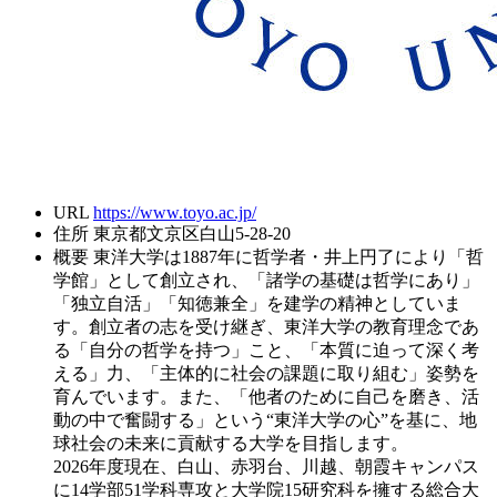
URL
https://www.toyo.ac.jp/
住所
東京都文京区白山5-28-20
概要
東洋大学は1887年に哲学者・井上円了により「哲
学館」として創立され、「諸学の基礎は哲学にあり」
「独立自活」「知徳兼全」を建学の精神としていま
す。創立者の志を受け継ぎ、東洋大学の教育理念であ
る「自分の哲学を持つ」こと、「本質に迫って深く考
える」力、「主体的に社会の課題に取り組む」姿勢を
育んでいます。また、「他者のために自己を磨き、活
動の中で奮闘する」という“東洋大学の心”を基に、地
球社会の未来に貢献する大学を目指します。
2026年度現在、白山、赤羽台、川越、朝霞キャンパス
に14学部51学科専攻と大学院15研究科を擁する総合大