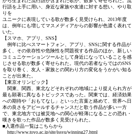
から生まれた流行語が含まれた歌が、数多く寄せられた。流
行語を上手に用い、身近な家族や友達に対する想い、やり取
りを
ユニークに表現している歌が数多く見受けられ、2013年度
は、例年にも増してマスメディアからの影響が色濃く表れて
いた。
【スマホ、アプリ、SNS】
例年に比べスマートフォン、アプリ、SNSに関する作品が
多く、その依存性や危険性を問題視する作品のほか、新しい
コミュニケーションツールとして身近になっていることを感
じさせる歌が数多く寄せられた。現代の若者ならではのSNS
を取り巻く、友人・家族との関わり方の変化をうかがい知る
ことが出来た。
【東京オリンピック】
関東、関西、東北などそれぞれの地域により捉えられ方が
最も顕著に異なるトピックスであった。関東では、経済効果
への期待や「おもてなし」といった言葉と絡めて、世界へ日
本の良さをアピールするチャンスだと歌う作品が多い一方
で、東北地方では被災地への関心が軽薄になることの恐れ・
嘆きを歌った作品が数多く見受けられた。
■入選作品一覧はこちらから
http://www.toyo.ac.jp/site/issyu/winning27.html