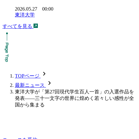
2026.05.27 00:00
東洋大学
すべてを見る
chevron_forward
TOPページ
chevron_forward
最新ニュース
東洋大学が「第27回現代学生百人一首」の入選作品を
発表――三十一文字の世界に煌めく若々しい感性が全
国から集まる