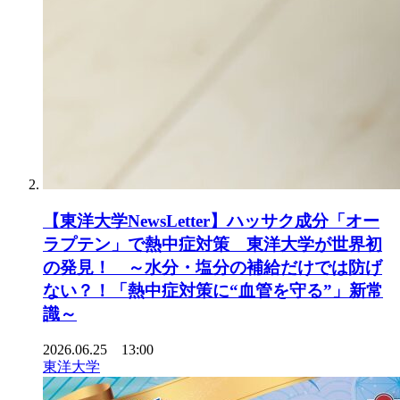
【東洋大学NewsLetter】ハッサク成分「オー
ラプテン」で熱中症対策 東洋大学が世界初
の発見！ ～水分・塩分の補給だけでは防げ
ない？！「熱中症対策に“血管を守る”」新常
識～
2026.06.25 13:00
東洋大学