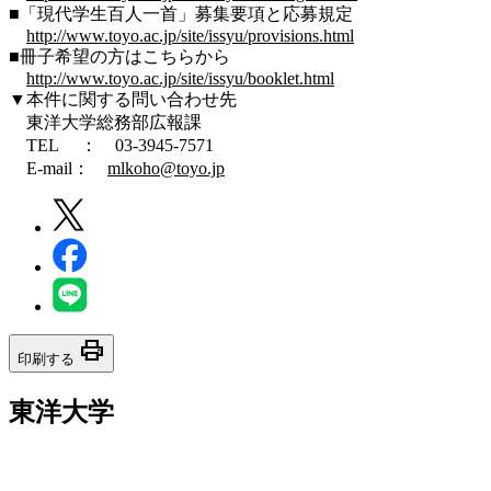
■「現代学生百人一首」募集要項と応募規定
http://www.toyo.ac.jp/site/issyu/provisions.html
■冊子希望の方はこちらから
http://www.toyo.ac.jp/site/issyu/booklet.html
▼本件に関する問い合わせ先
東洋大学総務部広報課
TEL ： 03-3945-7571
E-mail：
mlkoho@toyo.jp
print
印刷する
東洋大学