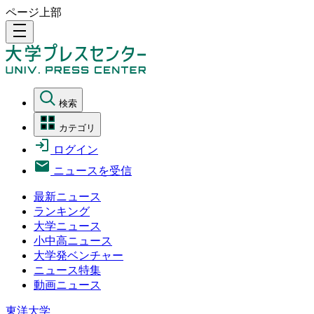
ページ上部
density_medium
検索
カテゴリ
ログイン
ニュースを受信
最新ニュース
ランキング
大学ニュース
小中高ニュース
大学発ベンチャー
ニュース特集
動画ニュース
東洋大学