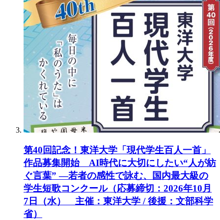
第40回記念！東洋大学「現代学生百人一首」
作品募集開始 AI時代に大切にしたい“人が紡
ぐ言葉” ―若者の感性で詠む、国内最大級の
学生短歌コンクール（応募締切：2026年10月
7日（水） 主催：東洋大学 / 後援：文部科学
省）