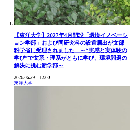
【東洋大学】2027年4月開設「環境イノベーシ
ョン学部」および同研究科の設置届出が文部
科学省に受理されました ～“実感と実体験の
学び”で文系・理系がともに学び、環境問題の
解決に挑む新学部～
2026.06.29 12:00
東洋大学