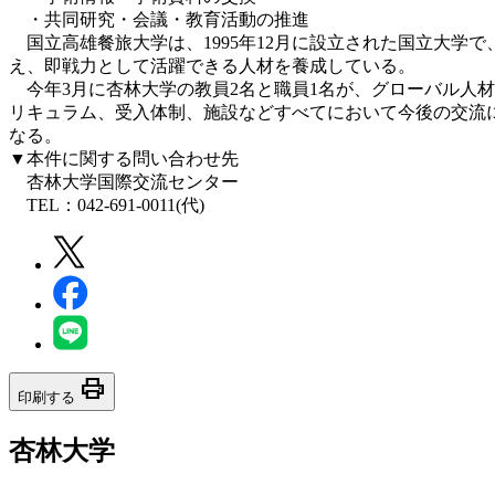
・共同研究・会議・教育活動の推進
国立高雄餐旅大学は、1995年12月に設立された国立大学
え、即戦力として活躍できる人材を養成している。
今年3月に杏林大学の教員2名と職員1名が、グローバル人
リキュラム、受入体制、施設などすべてにおいて今後の交流
なる。
▼本件に関する問い合わせ先
杏林大学国際交流センター
TEL：042-691-0011(代)
print
印刷する
杏林大学