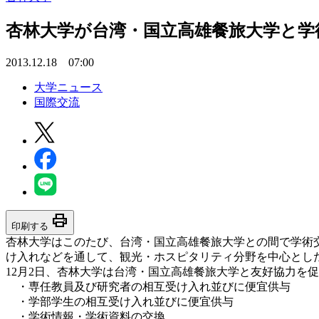
杏林大学が台湾・国立高雄餐旅大学と学
2013.12.18 07:00
大学ニュース
国際交流
print
印刷する
杏林大学はこのたび、台湾・国立高雄餐旅大学との間で学術
け入れなどを通して、観光・ホスピタリティ分野を中心とし
12月2日、杏林大学は台湾・国立高雄餐旅大学と友好協力を
・専任教員及び研究者の相互受け入れ並びに便宜供与
・学部学生の相互受け入れ並びに便宜供与
・学術情報・学術資料の交換