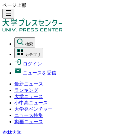
ページ上部
density_medium
検索
カテゴリ
ログイン
ニュースを受信
最新ニュース
ランキング
大学ニュース
小中高ニュース
大学発ベンチャー
ニュース特集
動画ニュース
杏林大学