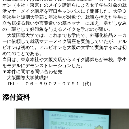
オン（本社・東京）のメイク講師らによる女子学生対象の就
活マナーメイク講座を守口キャンパスにて開催した。大学３
年次生と短期大学部１年次生が対象で、就職を控えた学生に
立ち居振る舞いや言葉遣いの基本マナーに加え、身だしなみ
の一環として好印象を与えるメイクを学ぶのが狙い。
大阪国際大学では、これまでも学内で、外部化粧品メーカ
ーに依頼して就活マナーメイク講座を実施していたが、アル
ビオンは初めて。アルビオンも大阪の大学で実施するのは初
めてのことである。
当日は、東京本社や大阪支店からメイク講師らが来校。学生
をモデルにデモンストレーションした。
▼本件に関する問い合わせ先
大阪国際大学就職部
TEL： ０６－６９０２－０７９１（代）
添付資料