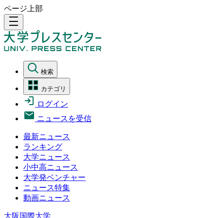
ページ上部
density_medium
検索
カテゴリ
ログイン
ニュースを受信
最新ニュース
ランキング
大学ニュース
小中高ニュース
大学発ベンチャー
ニュース特集
動画ニュース
大阪国際大学