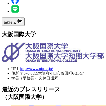
print
印刷する
大阪国際大学
URL
https://www.oiu.ac.jp/
住所
〒570-8555大阪府守口市藤田町6-21-57
学長（学校長）
久保田 豊司
最近のプレスリリース
（大阪国際大学）