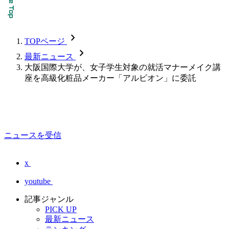
chevron_forward
TOPページ
chevron_forward
最新ニュース
大阪国際大学が、女子学生対象の就活マナーメイク講
座を高級化粧品メーカー「アルビオン」に委託
ニュースを受信
x
youtube
記事ジャンル
PICK UP
最新ニュース