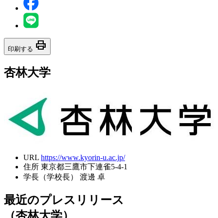
print
印刷する
杏林大学
URL
https://www.kyorin-u.ac.jp/
住所
東京都三鷹市下連雀5-4-1
学長（学校長）
渡邊 卓
最近のプレスリリース
（杏林大学）