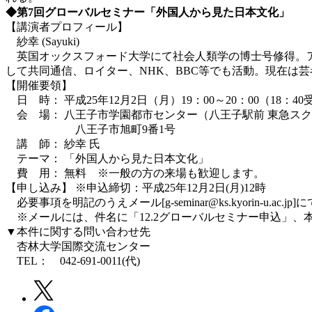
◆第7回グローバルセミナー「外国人から見た日本文化」
【講演者プロフィール】
紗幸 (Sayuki)
英国オックスフォード大学にて社会人類学の博士号修得。ア
して共同通信、ロイター、NHK、BBC等でも活動。現在は
【開催要領】
日 時： 平成25年12月2日（月）19：00～20：00（18：4
会 場： 八王子市学園都市センター（八王子駅前 東急スク
八王子市旭町9番1号
講 師： 紗幸 氏
テーマ： 「外国人から見た日本文化」
費 用： 無料 ※一般の方の来場も歓迎します。
【申し込み】 ※申込締切：平成25年12月2日(月)12時
必要事項を明記のうえメール[g-seminar@ks.kyorin-u.ac.
※メールには、件名に「12.2グローバルセミナー申込」、本文に
▼本件に関する問い合わせ先
杏林大学国際交流センター
TEL： 042-691-0011(代)