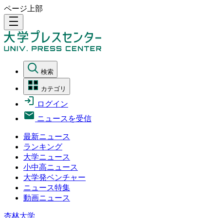
ページ上部
density_medium
検索
カテゴリ
ログイン
ニュースを受信
最新ニュース
ランキング
大学ニュース
小中高ニュース
大学発ベンチャー
ニュース特集
動画ニュース
杏林大学