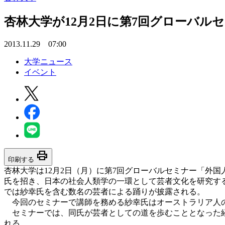
杏林大学が12月2日に第7回グローバル
2013.11.29 07:00
大学ニュース
イベント
print
印刷する
杏林大学は12月2日（月）に第7回グローバルセミナー「外国
氏を招き、日本の社会人類学の一環として芸者文化を研究す
では紗幸氏を含む数名の芸者による踊りが披露される。
今回のセミナーで講師を務める紗幸氏はオーストラリア人の
セミナーでは、同氏が芸者としての道を歩むこととなった経
れる。