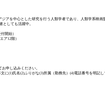
ジアを中心とした研究を行う人類学者であり、人類学系映画
芸者としても活躍中。
0受付開始）
エア12階）
jp]にてお申し込みください。
(1)氏名(2)ふりがな(3)所属（勤務先）(4)電話番号を明記