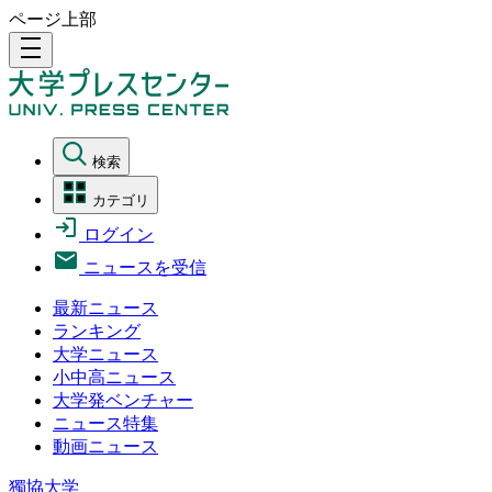
ページ上部
density_medium
検索
カテゴリ
ログイン
ニュースを受信
最新ニュース
ランキング
大学ニュース
小中高ニュース
大学発ベンチャー
ニュース特集
動画ニュース
獨協大学