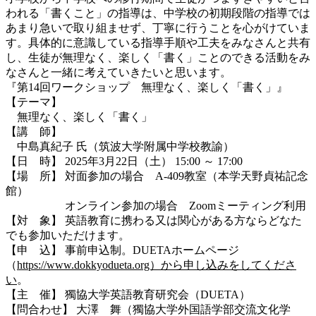
われる「書くこと」の指導は、中学校の初期段階の指導では
あまり急いで取り組ませず、丁寧に行うことを心がけていま
す。具体的に意識している指導手順や工夫をみなさんと共有
し、生徒が無理なく、楽しく「書く」ことのできる活動をみ
なさんと一緒に考えていきたいと思います。
『第14回ワークショップ 無理なく、楽しく「書く」』
【テーマ】
無理なく、楽しく「書く」
【講 師】
中島真紀子 氏（筑波大学附属中学校教諭）
【日 時】 2025年3月22日（土） 15:00 ～ 17:00
【場 所】 対面参加の場合 A-409教室（本学天野貞祐記念
館）
オンライン参加の場合 Zoomミーティング利用
【対 象】 英語教育に携わる又は関心がある方ならどなた
でも参加いただけます。
【申 込】 事前申込制。DUETAホームページ
（
https://www.dokkyodueta.org）から申し込みをしてくださ
い
。
【主 催】 獨協大学英語教育研究会（DUETA）
【問合わせ】 大澤 舞（獨協大学外国語学部交流文化学