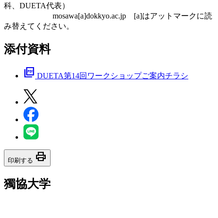
科、DUETA代表）
mosawa[a]dokkyo.ac.jp [a]はアットマークに読
み替えてください。
添付資料
picture_as_pdf
DUETA第14回ワークショップご案内チラシ
print
印刷する
獨協大学