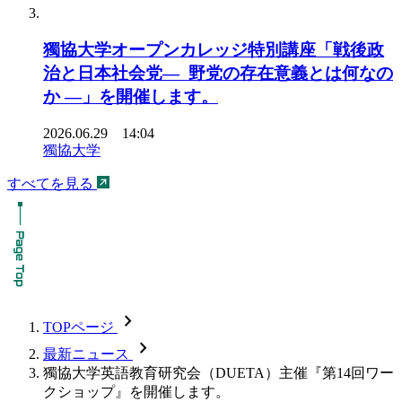
獨協大学オープンカレッジ特別講座「戦後政
治と日本社会党― 野党の存在意義とは何なの
か ―」を開催します。
2026.06.29 14:04
獨協大学
すべてを見る
chevron_forward
TOPページ
chevron_forward
最新ニュース
獨協大学英語教育研究会（DUETA）主催『第14回ワー
クショップ』を開催します。