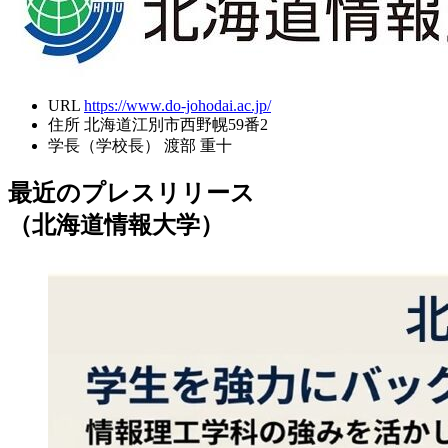
URL
https://www.do-johodai.ac.jp/
住所
北海道江別市西野幌59番2
学長（学校長）
渡部 重十
最近のプレスリリース
（北海道情報大学）