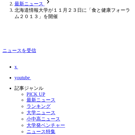
chevron_forward
最新ニュース
北海道情報大学が１１月２３日に「食と健康フォーラ
ム２０１３」を開催
ニュースを受信
x
youtube
記事ジャンル
PICK UP
最新ニュース
ランキング
大学ニュース
小中高ニュース
大学発ベンチャー
ニュース特集