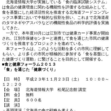
北海道情報大学が実施している「食の臨床試験システム」
は食品の健康増進に関わる機能性を評価する仕組みとして、
食を基盤にした経済活性化を推進する北海道フードコンプレ
ックス事業において中核的な役割を担い、これまで北海道産
のタマネギやアスパラなどの機能性食品の科学的評価を実施
してきた。
一方で、本年度10月には江別市では健康カード事業が開始
され、江別市保健センターと連携して食を通じた市民の健康
づくりを推進するプロジェクトを進めている。
本フォーラムは、このような活動を多くの市民に理解して
もらい、より多くの市民が積極的に参加する「食を基盤にし
た健康づくり運動」に繋げることを目的として開催する。
■食と健康フォーラム２０１３
「食」を通じた「健康づくり」
【日 時】 平成２３年１１月２３日（土） １０：００～
１２：２０
【会 場】 北海道情報大学 松尾記念館 講堂
【料 金】 無料
【定 員】 ６００名
【講 演】
・基調講演「北海道の食の戦略を考える」