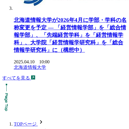
北海道情報大学が2026年4月に学部・学科の名
称変更を予定 ― 「経営情報学部」を「総合情
報学部」、「先端経営学科」を「経営情報学
科」、大学院「経営情報学研究科」を「総合
情報学研究科」に（構想中）
2025.04.10 10:00
北海道情報大学
すべてを見る
chevron_forward
TOPページ