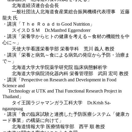
北海道経済連合会会長
一般社団法人北海道食産業総合振興機構代表理事 近藤
龍夫 氏
・講演「Ｔｈｅ Ｒｏａｄ to Good Nutrition」
スイスＤＳＭ Dr.Manfred Eggersdorer
・講演「栄養学からヒトの健康を考える～食材の機能性を中
心に～」
天使大学看護栄養学部 栄養学科 荒川 義人 教授
・講演「栄養と病気～食による病気の発症から予防・治療ま
で～」
北海道大学大学院薬学研究院 臨床病態解析学
北海道大学病院消化器内科 栄養管理部 武田 宏司 教授
・講演「Perspective on Research and Development in Food
Science and
Technology at UTK and Thai Functional Research Project in
Thailand」
タイ王国ラジャマンガラ工科大学 Dr.Krish Sa-
ngaunpuag
・講演「食の臨床試験と連携した予防医療システム「健康カ
ード事業」の構築に向けて」
北海道情報大学 医療情報学部 西平 順 教授