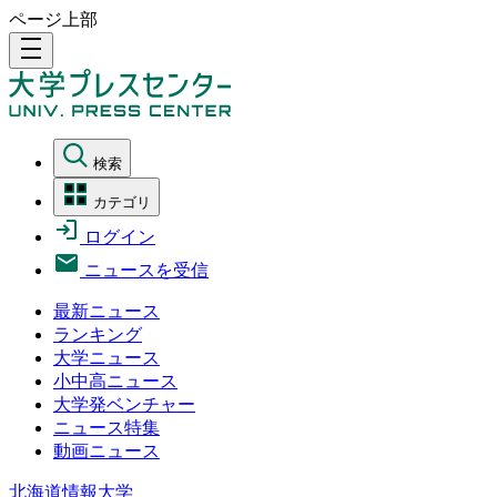
ページ上部
density_medium
検索
カテゴリ
ログイン
ニュースを受信
最新ニュース
ランキング
大学ニュース
小中高ニュース
大学発ベンチャー
ニュース特集
動画ニュース
北海道情報大学