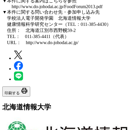
▼本件に関する案内はこちらを参照
http://www.do-johodai.ac.jp/FoodForum2013.pdf
▼本件に関する問い合わせ先・参加申し込み先
学校法人電子開発学園 北海道情報大学
健康情報科学研究センター（TEL：011-385-4430）
住所： 北海道江別市西野幌59-2
TEL： 011-385-4411（代表）
URL： http://www.do-johodai.ac.jp/
print
印刷する
北海道情報大学