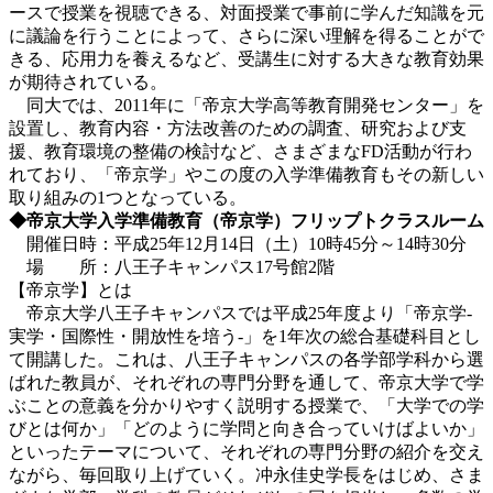
ースで授業を視聴できる、対面授業で事前に学んだ知識を元
に議論を行うことによって、さらに深い理解を得ることがで
きる、応用力を養えるなど、受講生に対する大きな教育効果
が期待されている。
同大では、2011年に「帝京大学高等教育開発センター」を
設置し、教育内容・方法改善のための調査、研究および支
援、教育環境の整備の検討など、さまざまなFD活動が行わ
れており、「帝京学」やこの度の入学準備教育もその新しい
取り組みの1つとなっている。
◆帝京大学入学準備教育（帝京学）フリップトクラスルーム
開催日時：平成25年12月14日（土）10時45分～14時30分
場 所：八王子キャンパス17号館2階
【帝京学】とは
帝京大学八王子キャンパスでは平成25年度より「帝京学‐
実学・国際性・開放性を培う‐」を1年次の総合基礎科目とし
て開講した。これは、八王子キャンパスの各学部学科から選
ばれた教員が、それぞれの専門分野を通して、帝京大学で学
ぶことの意義を分かりやすく説明する授業で、「大学での学
びとは何か」「どのように学問と向き合っていけばよいか」
といったテーマについて、それぞれの専門分野の紹介を交え
ながら、毎回取り上げていく。冲永佳史学長をはじめ、さま