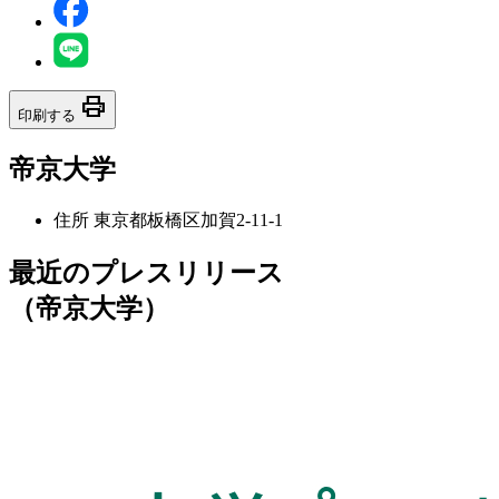
print
印刷する
帝京大学
住所
東京都板橋区加賀2-11-1
最近のプレスリリース
（帝京大学）