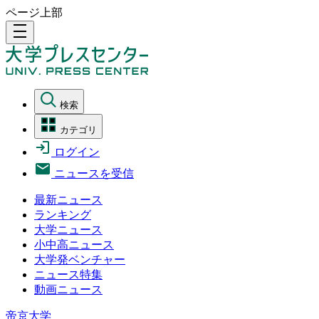
ページ上部
density_medium
検索
カテゴリ
ログイン
ニュースを受信
最新ニュース
ランキング
大学ニュース
小中高ニュース
大学発ベンチャー
ニュース特集
動画ニュース
帝京大学