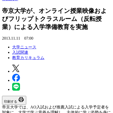
帝京大学が、オンライン授業映像およ
びフリップトクラスルーム（反転授
業）による入学準備教育を実施
2013.11.11 07:00
大学ニュース
入試関連
教育カリキュラム
print
印刷する
帝京大学では、AO入試および推薦入試による入学予定者を
対象に、大学で学ぶ意義を理解し、主体的に学ぶ姿勢を身に