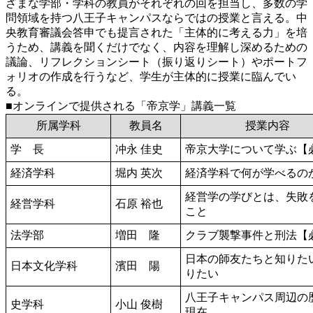
ざまな学部・学科の教員がそれぞれの回を担当し、多数の学
問領域を持つ八王子キャンパスならではの授業と言える。中
央教育審議会答申でも提言された「主体的に考える力」を培
うため、講義を聞くだけでなく、内容を理解し深めるための
議論、リフレクションシート（振り返りシート）やポートフ
ォリオの作成を行うなど、学生が主体的に授業に臨んでい
る。
■オンラインで提供される「帝京学」講義一覧
所属学科
教員名
授業内容
学 長
冲永 佳史
帝京大学について学ぶ【
経済学科
堀内 英次
経済学科で何が学べるの
経営学の学びとは、失敗
経営学科
石原 裕也
こと
法学部
増田 隆
クラブ襲撃事件と刑法【
日本の師友たちと知りた
日本文化学科
濱田 陽
りたい
八王子キャンパス周辺の
史学科
小山 俊樹
現在