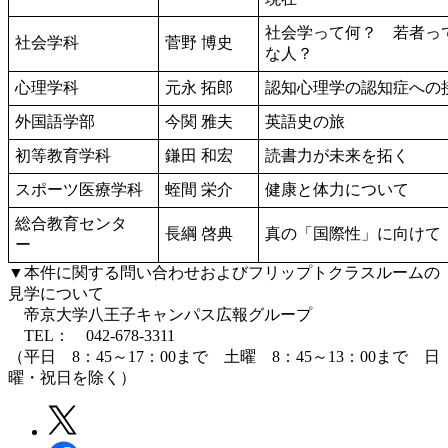
社会学って何？ 若者っ
社会学科
菅野 博史
な人？
心理学科
元永 拓郎
認知心理学の認知症への
外国語学部
今関 雅夫
英語史の旅
初等教育学科
鎌田 和宏
読書力が未来を拓く
スポーツ医療学科
蛭間 栄介
健康と体力について
総合教育センタ
長綱 啓典
真の「国際性」に向けて
ー
▼本件に関する問い合わせおよびフリップトクラスルームの
見学について
帝京大学八王子キャンパス広報グループ
TEL： 042-678-3311
（平日 8：45～17：00まで 土曜 8：45～13：00まで 日
曜・祝日を除く）