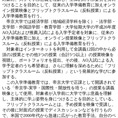
つけることを目的として、従来の入学準備教育に加えオンラ
イン授業映像とフリップトクラスルーム（反転授業）による
入学準備教育を行う。
帝京大学では経済学部（地域経済学科を除く）・法学部・
文学部・外国語学部・教育学部・大学短期大学の平成26年度
AO入試および推薦入試による入学予定者を対象に、従来の
入学準備教育に加え、オンライン授業映像とフリップトクラ
スルーム（反転授業）による入学準備教育を行う。
対象者はインターネットを利用して全講義12回の中から必
須の2授業とその他3つの授業（合計5つ以上）の授業映像を
視聴し、ポートフォリオを提出。その後、AO入試による入
学予定者のうち希望者は、さらに理解を深めるために「フリ
ップトクラスルーム（反転授業）」という発展的な学びに参
加する。
この入学準備教育では、帝京大学で正課として開講されて
いる「帝京学‐実学・国際性・開放性を培う‐」の授業を講義
映像として使用。対象者が入学前に大学で学ぶ意義を理解
し、主体的に学ぶ姿勢を身につけることを目的としている。
フリップトクラスルームとは、予め授業を映像で受講し、
その後に対面式の授業でディスカッションなどを行うもの
で、米国で2000年代から急速に広がった教育手法。自分のペ