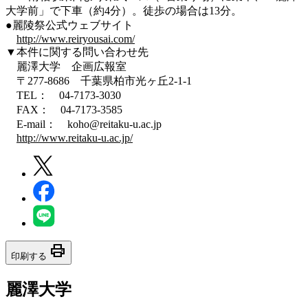
大学前」で下車（約4分）。徒歩の場合は13分。
●麗陵祭公式ウェブサイト
http://www.reiryousai.com/
▼本件に関する問い合わせ先
麗澤大学 企画広報室
〒277-8686 千葉県柏市光ヶ丘2-1-1
TEL： 04-7173-3030
FAX： 04-7173-3585
E-mail： koho@reitaku-u.ac.jp
http://www.reitaku-u.ac.jp/
print
印刷する
麗澤大学