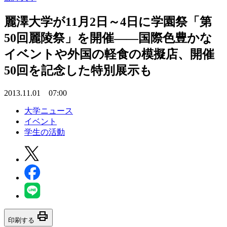
麗澤大学が11月2日～4日に学園祭「第
50回麗陵祭」を開催――国際色豊かな
イベントや外国の軽食の模擬店、開催
50回を記念した特別展示も
2013.11.01 07:00
大学ニュース
イベント
学生の活動
print
印刷する