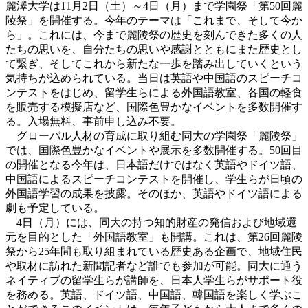
麗澤大学は11月2日（土）～4日（月）まで学園祭「第50回麗
陵祭」を開催する。今年のテーマは「これまで、そして今か
ら」。これには、今まで麗陵祭の歴史を刻んできた多くの人
たちの思いを、自分たちの思いや感謝とともにまた歴史とし
て繋ぎ、そしてこれから新たな一歩を踏み出していくという
気持ちが込められている。当日は英語や中国語のスピーチコ
ンテストをはじめ、留学生らによる外国語教室、各国の軽食
を販売する模擬店など、国際色豊かなイベントを多数開催す
る。入場無料、事前申し込み不要。
グローバル人材の育成に取り組む同大の学園祭「麗陵祭」
では、国際色豊かなイベントや展示を多数開催する。50回目
の開催となる今年は、日本語だけではなく英語やドイツ語、
中国語によるスピーチコンテストを開催し、学生らが日頃の
外国語学習の成果を披露。そのほか、英語やドイツ語による
劇も予定している。
4日（月）には、同大の持つ知的財産の発信および地域還
元を目的とした「外国語教室」も開講。これは、第26回麗陵
祭から25年間も取り組まれている歴史ある企画で、地域住民
や取材に訪れた新聞記者など誰でも参加が可能。同大に通う
ネイティブの留学生らが講師を、日本人学生らがサポート役
を務める。英語、ドイツ語、中国語、韓国語を楽しく学ぶこ