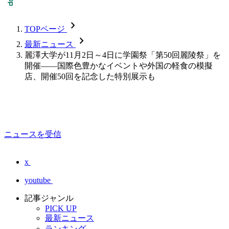
chevron_forward
TOPページ
chevron_forward
最新ニュース
麗澤大学が11月2日～4日に学園祭「第50回麗陵祭」を
開催――国際色豊かなイベントや外国の軽食の模擬
店、開催50回を記念した特別展示も
ニュースを受信
x
youtube
記事ジャンル
PICK UP
最新ニュース
ランキング