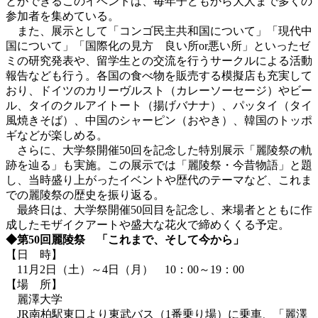
とができるこのイベントは、毎年子どもから大人まで多くの
参加者を集めている。
また、展示として「コンゴ民主共和国について」「現代中
国について」「国際化の見方 良い所or悪い所」といったゼ
ミの研究発表や、留学生との交流を行うサークルによる活動
報告なども行う。各国の食べ物を販売する模擬店も充実して
おり、ドイツのカリーヴルスト（カレーソーセージ）やビー
ル、タイのクルアイトート（揚げバナナ）、パッタイ（タイ
風焼きそば）、中国のシャーピン（おやき）、韓国のトッポ
ギなどが楽しめる。
さらに、大学祭開催50回を記念した特別展示「麗陵祭の軌
跡を辿る」も実施。この展示では「麗陵祭・今昔物語」と題
し、当時盛り上がったイベントや歴代のテーマなど、これま
での麗陵祭の歴史を振り返る。
最終日は、大学祭開催50回目を記念し、来場者とともに作
成したモザイクアートや盛大な花火で締めくくる予定。
◆第50回麗陵祭 「これまで、そして今から」
【日 時】
11月2日（土）～4日（月） 10：00～19：00
【場 所】
麗澤大学
JR南柏駅東口より東武バス（1番乗り場）に乗車、「麗澤